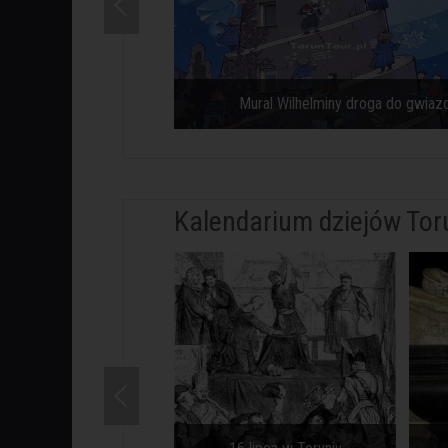
Mural Wilhelminy droga do gwiaz
Kalendarium dziejów Tor