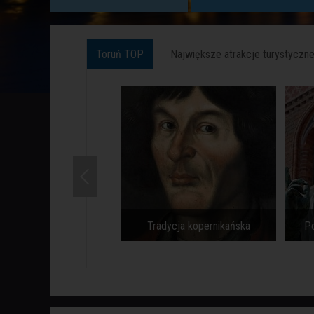
Toruń TOP
Największe atrakcje turystyczne 
Pomnik Mikołaja Kopernika