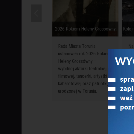
2026 Rokiem Heleny Grossówny
Kolej
Rada Miasta Torunia
Na
ustanowiła rok 2026 Rokiem
śr
Heleny Grossówny –
prz
wybitnej aktorki teatralnej i
(M
filmowej, tancerki, artystki
cz
kabaretowej oraz patriotki,
ar
urodzonej w Toruniu.
do
fr
do
wst