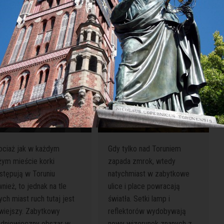
k poruszać się po Toruniu
Zobacz Toruń nocą
ociaż jak w każdym
Gdy tylko nad Toruniem
żym mieście korki
zapada zmrok, wtedy
stępują w Toruniu
natychmiast w zabytkowe
nież, to jednak na tle
ulice i place powracają
ych miast ruch tutaj jest
światła. Setki lamp i
twiejszy. Zabytkowy
reflektorów wydobywają
edniowieczny obszar w
nowy wizerunek znanych z