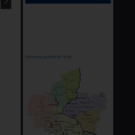
Toruń dla rodzin i dzieci
Toruń. Co zwiedzać
Co zrobić, aby w czasie
Szybko minie tu jeden dzień
wycieczki dzieci się nie
solidnego zwiedzania, a jeśli
nudziły i czerpały taką
ma się czas - szybko minie i
przyjemność jak Państwo?
cały tydzień. Zobacz, po co
Toruń oferuje wiele atrakcji
przyjeżdża się do Torunia.
Godzina po godzinie
Na 16 dni
najmłodszym gościom.