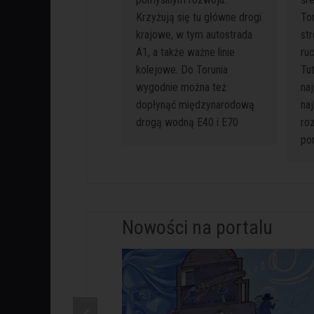
Krzyżują się tu główne drogi
Tor
krajowe, w tym autostrada
st
A1, a także ważne linie
ru
kolejowe. Do Torunia
Tu
wygodnie można też
na
dopłynąć międzynarodową
na
drogą wodną E40 i E70
ro
po
Nowości na portalu