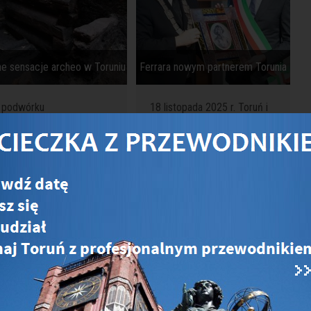
ne sensacje archeo w Toruniu
Ferrara nowym partnerem Torunia
T
 podwórku
18 listopada 2025 r. Toruń i
edniowiecznej kamienicy
włoska Ferrara oficjalnie
y ul. Kopernika 15
stały się partnerskimi
uzeum Dom Kopernika) w
miastami, deklarując
asie prowadzonych prac
współpracę w dziedzinie
cheologicznych odsłonięto
kultury, edukacji, ochrony
skonale zachowany duży
dziedzictwa i wspólnych
agment ścian drewnianego
wartości europejskich.
mostwa datowany
ępnie na XIII - XIV w