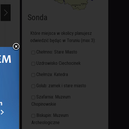
Sonda
orunianki, wybitne fotografki na
Badania archeologiczne w Domu
Które miejsca w okolicy planujesz
odwiedzić będąc w Toruniu (max 3):
wystawach
Kopernika
Lotte Jacobi i Janina
Od 21 sierpnia trwają prace
Gardzielewska
archeoloigiczne w Domu
Chełmno: Stare Miasto
fotografowały Toruń niemal
Kopernika. Wśród ruchomych
Uzdrowisko Ciechocinek
w tym samym momencie
zabytków średniowiecznych
roku 1962. Czy się spotkały?
znaleziono m.in. fragmenty
Chełmża: Katedra
Czy wiedziały o sobie?
skórzanych butów (w tym
Golub: zamek i stare miasto
dziecięcych), fragment
tkaniny, szkła z
Szafarnia: Muzeum
cienkościennych naczyń
Chopinowskie
oraz liczne fragmenty
Biskupin: Muzeum
ceramiki
Archeologiczne
późnośredniowiecznej.