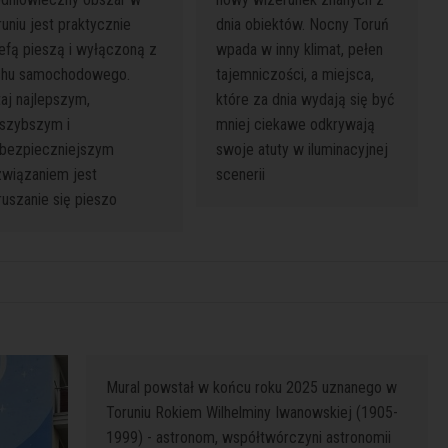
uniu jest praktycznie
dnia obiektów. Nocny Toruń
refą pieszą i wyłączoną z
wpada w inny klimat, pełen
chu samochodowego.
tajemniczości, a miejsca,
taj najlepszym,
które za dnia wydają się być
jszybszym i
mniej ciekawe odkrywają
jbezpieczniejszym
swoje atuty w iluminacyjnej
związaniem jest
scenerii
ruszanie się pieszo
Mural powstał w końcu roku 2025 uznanego w
Toruniu Rokiem Wilhelminy Iwanowskiej (1905-
1999) - astronom, współtwórczyni astronomii