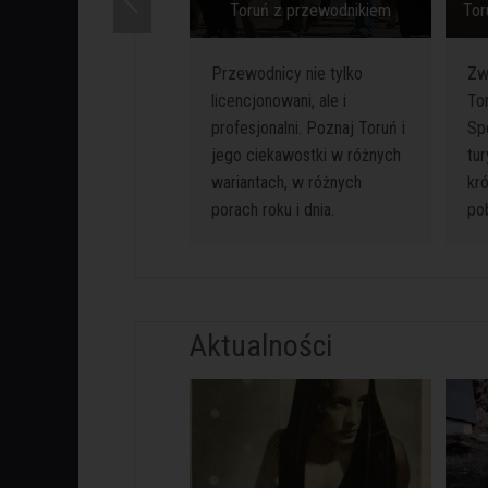
Toruń z przewodnikiem
Tor
Przewodnicy nie tylko
Zw
licencjonowani, ale i
Tor
profesjonalni. Poznaj Toruń i
Spe
jego ciekawostki w różnych
tu
wariantach, w różnych
kr
porach roku i dnia.
po
Aktualności