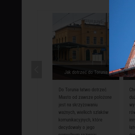
Jak dotrzeć do Torunia
Ja
Do Torunia łatwo dotrzeć.
Ch
Miasto od zawsze położone
du
jest na skrzyżowaniu
wy
ważnych, wielkich szlaków
rów
komunikacyjnych, które
inn
decydowały o jego
ła
pomyślnym rozwoju.
śr