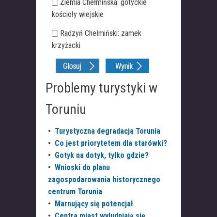
Ziemia Chełmińska: gotyckie
kościoły wiejskie
Radzyń Chełmiński: zamek
krzyżacki
Problemy turystyki w
Toruniu
•
Turystyczna degradacja Torunia
•
Co jest priorytetem dla starówki?
•
Gotyk na dotyk, tylko gdzie?
•
Wnioski do planu
zagospodarowania historycznego
centrum Torunia
•
Marnujący się potencjał
•
Centra miast wyludniają się