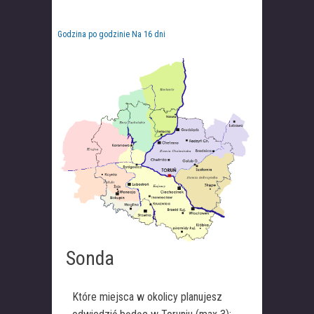
Godzina po godzinie
Na 16 dni
Sonda
Które miejsca w okolicy planujesz