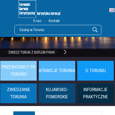
O nas
Kontakt
POZNAJ TWIERDZĘ TORUŃ
ZWIEDŹ TORUŃ Z KUFLEM PIWA!
PRZEWODNICY PO
ATRAKCJE TORUNIA
O TORUNIU
TORUNIU
ZWIEDZANIE
KUJAWSKO-
INFORMACJE
TORUNIA
POMORSKIE
PRAKTYCZNE