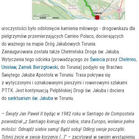
uroczystości było odsłonięcie kamienia milowego - drogowskazu dla
pielgrzymów przemierzających Camino Polaco, docierających
do ważnego na mapie Dróg Jakubowych Torunia.
Zainaugurowana została także Chełmińska Droga św. Jakuba.
Wytyczenia tego odcinka (prowadzącego ze
Świecia
przez
Chełmno
,
Unisław
,
Zamek Bierzgłowski
, do Torunia) podjęło się Bractwo
Świętego Jakuba Apostoła w Toruniu. Trasa pokrywa się
z wytyczonymi i oznakowanymi pieszymi i rowerowymi szlakami
PTTK. Jest kontynuacją Pelplińskiej Drogi św. Jakuba i dociera
do
sanktuarium św. Jakuba
w Toruniu.
–
Święty Jan Paweł II będąc w 1982 roku w Santiago de Compostela
powiedział „z Santiago kieruję do ciebie, stara Europo, wołanie pełne
miłości: Odnajdź siebie samą! Bądź sobą! Odkryj swoje początki.
Tchnij życie w swoje korzenie (…)
” – zacytował w swoim wystąpieniu