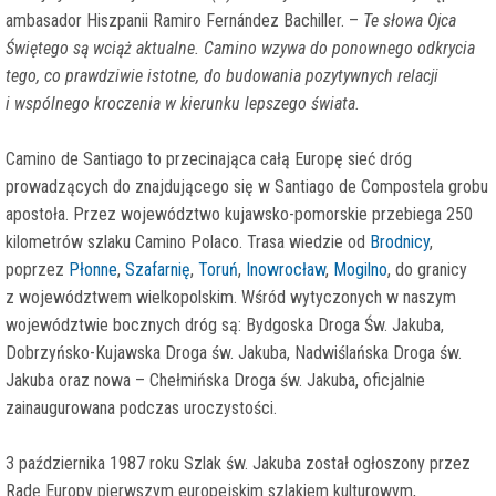
ambasador Hiszpanii Ramiro Fernández Bachiller. –
Te słowa Ojca
Świętego są wciąż aktualne. Camino wzywa do ponownego odkrycia
tego, co prawdziwie istotne, do budowania pozytywnych relacji
i wspólnego kroczenia w kierunku lepszego świata.
Camino de Santiago to przecinająca całą Europę sieć dróg
prowadzących do znajdującego się w Santiago de Compostela grobu
apostoła. Przez województwo kujawsko-pomorskie przebiega 250
kilometrów szlaku Camino Polaco. Trasa wiedzie od
Brodnicy
,
poprzez
Płonne
,
Szafarnię
,
Toruń
,
Inowrocław
,
Mogilno
, do granicy
z województwem wielkopolskim. Wśród wytyczonych w naszym
województwie bocznych dróg są: Bydgoska Droga Św. Jakuba,
Dobrzyńsko-Kujawska Droga św. Jakuba, Nadwiślańska Droga św.
Jakuba oraz nowa – Chełmińska Droga św. Jakuba, oficjalnie
zainaugurowana podczas uroczystości.
3 października 1987 roku Szlak św. Jakuba został ogłoszony przez
Radę Europy pierwszym europejskim szlakiem kulturowym,