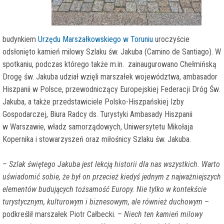
budynkiem
Urzędu Marszałkowskiego w Toruniu
uroczyście
odsłonięto kamień milowy Szlaku św. Jakuba (Camino de Santiago). W
spotkaniu, podczas którego także m.in. zainaugurowano Chełmińską
Drogę św. Jakuba udział wzięli marszałek województwa, ambasador
Hiszpanii w Polsce, przewodniczący Europejskiej Federacji Dróg Św.
Jakuba, a także przedstawiciele Polsko-Hiszpańskiej Izby
Gospodarczej, Biura Radcy ds. Turystyki Ambasady Hiszpanii
w Warszawie, władz samorządowych, Uniwersytetu Mikołaja
Kopernika i stowarzyszeń oraz miłośnicy Szlaku św. Jakuba.
–
Szlak świętego Jakuba jest lekcją historii dla nas wszystkich. Warto
uświadomić sobie, że był on przecież kiedyś jednym z najważniejszych
elementów budujących tożsamość Europy. Nie tylko w kontekście
turystycznym, kulturowym i biznesowym, ale również duchowym
–
podkreślił marszałek Piotr Całbecki. –
Niech ten kamień milowy