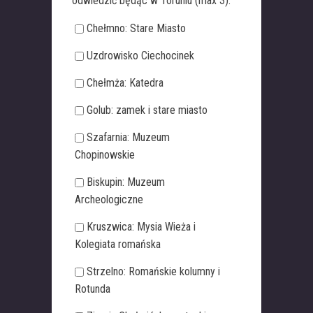
odwiedzić będąc w Toruniu (max 3):
Chełmno: Stare Miasto
Uzdrowisko Ciechocinek
Chełmża: Katedra
Golub: zamek i stare miasto
Szafarnia: Muzeum
Chopinowskie
Biskupin: Muzeum
Archeologiczne
Kruszwica: Mysia Wieża i
Kolegiata romańska
Strzelno: Romańskie kolumny i
Rotunda