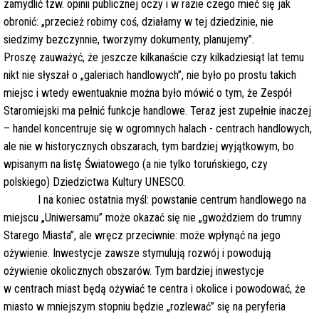
zamydlić tzw. opinii publicznej oczy i w razie czego mieć się jak
obronić: „przecież robimy coś, działamy w tej dziedzinie, nie
siedzimy bezczynnie, tworzymy dokumenty, planujemy”.
Proszę zauważyć, że jeszcze kilkanaście czy kilkadziesiąt lat temu
nikt nie słyszał o „galeriach handlowych”, nie było po prostu takich
miejsc i wtedy ewentuaknie można było mówić o tym, że Zespół
Staromiejski ma pełnić funkcje handlowe. Teraz jest zupełnie inaczej
– handel koncentruje się w ogromnych halach - centrach handlowych,
ale nie w historycznych obszarach, tym bardziej wyjątkowym, bo
wpisanym na listę Światowego (a nie tylko toruńskiego, czy
polskiego) Dziedzictwa Kultury UNESCO.
I na koniec ostatnia myśl: powstanie centrum handlowego na
miejscu „Uniwersamu” może okazać się nie „gwoździem do trumny
Starego Miasta”, ale wręcz przeciwnie: może wpłynąć na jego
ożywienie. Inwestycje zawsze stymulują rozwój i powodują
ożywienie okolicznych obszarów. Tym bardziej inwestycje
w centrach miast będą ożywiać te centra i okolice i powodować, że
miasto w mniejszym stopniu będzie „rozlewać” się na peryferia