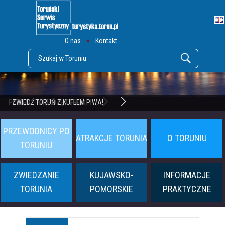
O nas
Kontakt
POZNAJ TWIERDZĘ TORUŃ
ZWIEDŹ TORUŃ Z KUFLEM PIWA!
PRZEWODNICY PO
ATRAKCJE TORUNIA
O TORUNIU
TORUNIU
ZWIEDZANIE
KUJAWSKO-
INFORMACJE
TORUNIA
POMORSKIE
PRAKTYCZNE