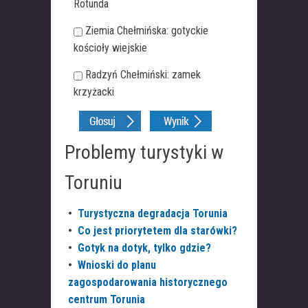
Rotunda
Ziemia Chełmińska: gotyckie
kościoły wiejskie
Radzyń Chełmiński: zamek
krzyżacki
Problemy turystyki w
Toruniu
•
Turystyczna degradacja Torunia
•
Co jest priorytetem dla starówki?
•
Gotyk na dotyk, tylko gdzie?
•
Wnioski do planu
zagospodarowania historycznego
centrum Torunia