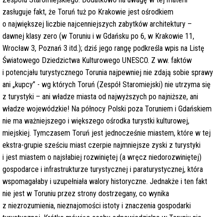
zasługuje fakt, że Toruń tuż po Krakowie jest ośrodkiem
o największej liczbie najcenniejszych zabytków architektury –
dawnej klasy zero (w Toruniu i w Gdańsku po 6, w Krakowie 11,
Wrocław 3, Poznań 3 itd.); dziś jego rangę podkreśla wpis na Listę
Światowego Dziedzictwa Kulturowego UNESCO. Z ww. faktów
i potencjału turystycznego Torunia najpewniej nie zdają sobie sprawy
ani „kupcy” - wg których Toruń (Zespół Staromiejski) nie utrzyma się
z turystyki – ani władze miasta od najwyższych po najniższe, ani
władze wojewódzkie! Na północy Polski poza Toruniem i Gdańskiem
nie ma ważniejszego i większego ośrodka turystki kulturowej,
miejskiej. Tymczasem Toruń jest jednocześnie miastem, które w tej
ekstra-grupie sześciu miast czerpie najmniejsze zyski z turystyki
i jest miastem o najsłabiej rozwiniętej (a wręcz niedorozwiniętej)
gospodarce i infrastrukturze turystycznej i paraturystycznej, która
wspomagałaby i uzupełniała walory historyczne. Jednakże i ten fakt
nie jest w Toruniu przez strony dostrzegany, co wynika
z niezrozumienia, nieznajomości istoty i znaczenia gospodarki