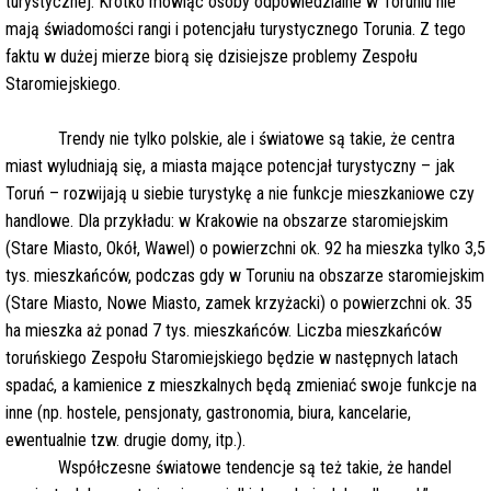
turystycznej. Krótko mówiąc osoby odpowiedzialne w Toruniu nie
mają świadomości rangi i potencjału turystycznego Torunia. Z tego
faktu w dużej mierze biorą się dzisiejsze problemy Zespołu
Staromiejskiego.
Trendy nie tylko polskie, ale i światowe są takie, że centra
miast wyludniają się, a miasta mające potencjał turystyczny – jak
Toruń – rozwijają u siebie turystykę a nie funkcje mieszkaniowe czy
handlowe. Dla przykładu: w Krakowie na obszarze staromiejskim
(Stare Miasto, Okół, Wawel) o powierzchni ok. 92 ha mieszka tylko 3,5
tys. mieszkańców, podczas gdy w Toruniu na obszarze staromiejskim
(Stare Miasto, Nowe Miasto, zamek krzyżacki) o powierzchni ok. 35
ha mieszka aż ponad 7 tys. mieszkańców. Liczba mieszkańców
toruńskiego Zespołu Staromiejskiego będzie w następnych latach
spadać, a kamienice z mieszkalnych będą zmieniać swoje funkcje na
inne (np. hostele, pensjonaty, gastronomia, biura, kancelarie,
ewentualnie tzw. drugie domy, itp.).
Współczesne światowe tendencje są też takie, że handel