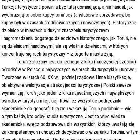
Funkcja turystyczna powinna być tutaj dominującą, a nie handel, jak
wyobrażają to sobie kupcy toruńscy (a właściwie sprzedawcy, bo
kupcy byli w czasach średniowiecznych i nowożytnych). Historyczne
dzielnice w miastach o dużym znaczeniu turystycznym
i nagromadzeniu bogatego dziedzictwa historycznego, jak Toruń, nie
są dzielnicami handlowymi, ale są właśnie dzielnicami, w których
koncentruje się ruch turystyczny – z tego te miasta żyją.
Toruń zaliczany jest do jednego z kilku (najczęściej sześciu)
ośrodków w Polsce o najwyższych walorach dla turystyki kulturowej.
Tworzone w latach 60. XX w. i później rządowe i inne klasyfikacje,
obiektywne waloryzacje atrakcyjności turystycznej Polski zawsze
wymieniają Toruń jako jeden z kilku najważniejszych i największych
ośrodków turystyki miejskiej. Również wszystkie podręczniki
akademickie do geografii turyzmu wskazują Toruń podobnie – wie
o tym każdy, kto odbył studia turystyczne. Jest to więc wiedza
akademicka, wręcz podstawowa dla wszystkich, którzy uważają się
za kompetentnych i chcących decydować o wizerunku Torunia, w tym
Zespołu Staromiejskiego. Dodatkowo na uwagę w tej materii