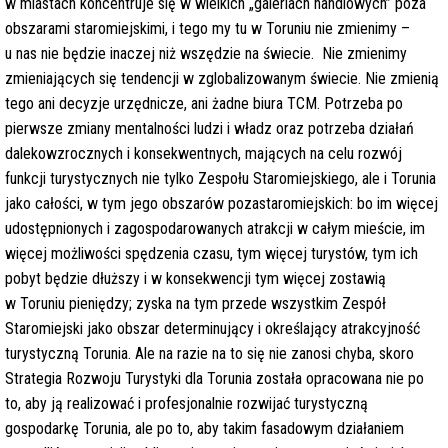
w miastach koncentruje się w wielkich „galeriach handlowych” poza
obszarami staromiejskimi, i tego my tu w Toruniu nie zmienimy –
u nas nie będzie inaczej niż wszędzie na świecie. Nie zmienimy
zmieniających się tendencji w zglobalizowanym świecie. Nie zmienią
tego ani decyzje urzędnicze, ani żadne biura TCM. Potrzeba po
pierwsze zmiany mentalności ludzi i władz oraz potrzeba działań
dalekowzrocznych i konsekwentnych, mających na celu rozwój
funkcji turystycznych nie tylko Zespołu Staromiejskiego, ale i Torunia
jako całości, w tym jego obszarów pozastaromiejskich: bo im więcej
udostępnionych i zagospodarowanych atrakcji w całym mieście, im
więcej możliwości spędzenia czasu, tym więcej turystów, tym ich
pobyt będzie dłuższy i w konsekwencji tym więcej zostawią
w Toruniu pieniędzy; zyska na tym przede wszystkim Zespół
Staromiejski jako obszar determinujący i określający atrakcyjność
turystyczną Torunia. Ale na razie na to się nie zanosi chyba, skoro
Strategia Rozwoju Turystyki dla Torunia została opracowana nie po
to, aby ją realizować i profesjonalnie rozwijać turystyczną
gospodarkę Torunia, ale po to, aby takim fasadowym działaniem