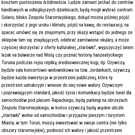
kosztem pustoszenia śródmieścia. Ludzie zamiast jechać do centrów
handlowych w odleglejszych dzielnicach, będą mogli wybrać centrum
Solaris, blisko Zespołu Staromiejskiego, dokąd można później pójść
i skorzystać z jego uroku i klimatu, pójść na kawę, do restauracji, na
spacer, umówić się ze znajomymi, przy okazji wstąpić do jednego ze
sklepów tam się znajdujących, odebrać zamówione okulary, a może
częściej skorzystać z oferty kulturalnej „starówki”, wypożyczyć latem
leżak na bulwarze nad Wisłą czy poznać historię hanzeatyckiego
Torunia podczas rejsu repliką średniowiecznej kogi, itp. Ożywczą
będzie sala koncertowo-widowiskowa na tzw. Jordankach, ożywczą
będzie każda inwestycja w przestrzeni publicznej, która tę
przestrzeń uatrakcyjni i wniesie do niej nowe walory. Ożywczym
i poprawiającym standard, jakość życia i komunikacji będzie tunel dla
samochodów pod placem Rapackiego, będą parkingi na obrzeżach
Zespołu Staromiejskiego, w końcu ożywczą będą wąskie uliczki
„starówki” wolne od samochodów i przyjazne pieszym i turystom.
Miasta, w tym Toruń, muszą inwestować w swoje centra (nie tylko
obszary staromiejskie), podnosić ich walory i jakość przestrzeni