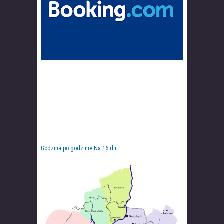
Godzina po godzinie
Na 16 dni