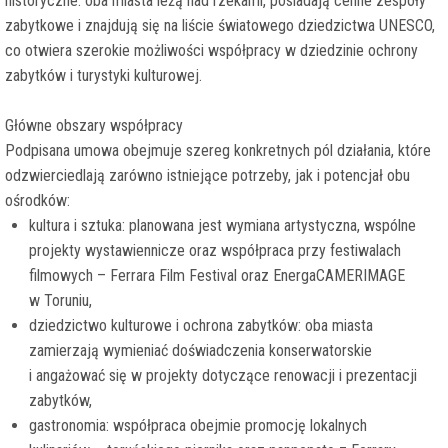
historyczne: oba miasta leżą nad rzekami, posiadają cenne zespoły
zabytkowe i znajdują się na liście światowego dziedzictwa UNESCO,
co otwiera szerokie możliwości współpracy w dziedzinie ochrony
zabytków i turystyki kulturowej.
Główne obszary współpracy
Podpisana umowa obejmuje szereg konkretnych pól działania, które
odzwierciedlają zarówno istniejące potrzeby, jak i potencjał obu
ośrodków:
kultura i sztuka: planowana jest wymiana artystyczna, wspólne
projekty wystawiennicze oraz współpraca przy festiwalach
filmowych – Ferrara Film Festival oraz EnergaCAMERIMAGE
w Toruniu,
dziedzictwo kulturowe i ochrona zabytków: oba miasta
zamierzają wymieniać doświadczenia konserwatorskie
i angażować się w projekty dotyczące renowacji i prezentacji
zabytków,
gastronomia: współpraca obejmie promocję lokalnych