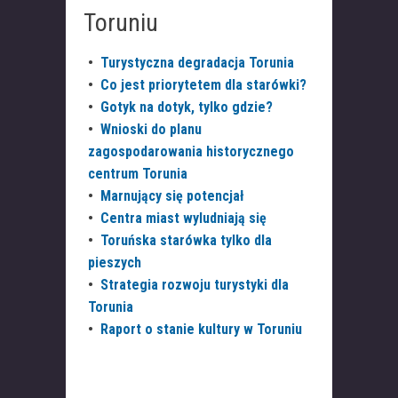
Toruniu
•
Turystyczna degradacja Torunia
•
Co jest priorytetem dla starówki?
•
Gotyk na dotyk, tylko gdzie?
•
Wnioski do planu
zagospodarowania historycznego
centrum Torunia
•
Marnujący się potencjał
•
Centra miast wyludniają się
•
Toruńska starówka tylko dla
pieszych
•
Strategia rozwoju turystyki dla
Torunia
•
Raport o stanie kultury w Toruniu