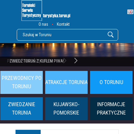
O nas
Kontakt
POZNAJ TWIERDZĘ TORUŃ
ZWIEDŹ TORUŃ Z KUFLEM PIWA!
PRZEWODNICY PO
ATRAKCJE TORUNIA
O TORUNIU
TORUNIU
ZWIEDZANIE
KUJAWSKO-
INFORMACJE
TORUNIA
POMORSKIE
PRAKTYCZNE