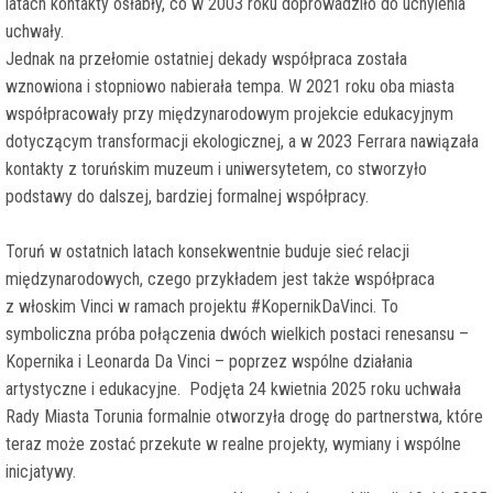
latach kontakty osłabły, co w 2003 roku doprowadziło do uchylenia
uchwały.
Jednak na przełomie ostatniej dekady współpraca została
wznowiona i stopniowo nabierała tempa. W 2021 roku oba miasta
współpracowały przy międzynarodowym projekcie edukacyjnym
dotyczącym transformacji ekologicznej, a w 2023 Ferrara nawiązała
kontakty z toruńskim muzeum i uniwersytetem, co stworzyło
podstawy do dalszej, bardziej formalnej współpracy.
Toruń w ostatnich latach konsekwentnie buduje sieć relacji
międzynarodowych, czego przykładem jest także współpraca
z włoskim Vinci w ramach projektu #KopernikDaVinci. To
symboliczna próba połączenia dwóch wielkich postaci renesansu –
Kopernika i Leonarda Da Vinci – poprzez wspólne działania
artystyczne i edukacyjne. Podjęta 24 kwietnia 2025 roku uchwała
Rady Miasta Torunia formalnie otworzyła drogę do partnerstwa, które
teraz może zostać przekute w realne projekty, wymiany i wspólne
inicjatywy.