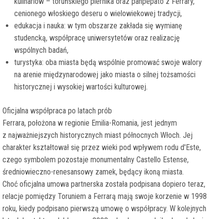
kulinariów – toruńskiego piernika oraz panpepato z Ferrary,
cenionego włoskiego deseru o wielowiekowej tradycji,
edukacja i nauka: w tym obszarze zakłada się wymianę
studencką, współpracę uniwersytetów oraz realizację
wspólnych badań,
turystyka: oba miasta będą wspólnie promować swoje walory
na arenie międzynarodowej jako miasta o silnej tożsamości
historycznej i wysokiej wartości kulturowej.
Oficjalna współpraca po latach prób
Ferrara, położona w regionie Emilia-Romania, jest jednym
z najważniejszych historycznych miast północnych Włoch. Jej
charakter kształtował się przez wieki pod wpływem rodu d'Este,
czego symbolem pozostaje monumentalny Castello Estense,
średniowieczno-renesansowy zamek, będący ikoną miasta.
Choć oficjalna umowa partnerska została podpisana dopiero teraz,
relacje pomiędzy Toruniem a Ferrarą mają swoje korzenie w 1998
roku, kiedy podpisano pierwszą umowę o współpracy. W kolejnych