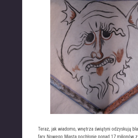
Teraz, jak wiadomo, wnętrza świątyni odzyskują bl
fary Nowego Miasta pochłonie ponad 17 milionów z