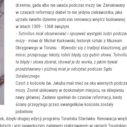
drzemie, gada albo nie uważa podczas mszy św. Zamalowany
w czasach reformacji diabeł to nie jedyna ciekawostka, jaka
ujrzała światło dzienne podczas renowacji wnętrz budowanej
w latach 1309 - 1368 świątyni.
-
Tutivillus miał obserwować i spisywać występki ludzi podcza
mszy
- mówi dr Michał Kurkowski, historyk sztuki z Muzeum
Okręgowego w Toruniu. -
Wywodzi się z tradycji klasztornej, gd
mnisi, przepisując teksty, robili błędy, czy gubili słowa. Tutivill
te błędy i słowa zbierał, chował je do worka, z jakim bywał
przedstawiany i później miał je odczytać podczas Sądu
Ostatecznego
.
Czort z kościoła św. Jakuba miał mieć na oku wiernych podcz
mszy. Został ulokowany w doskonałym miejscu, na sklepieniu
nawy głównej. Zadanie spełniał do czasów reformacji, kiedy
ściany przejętego przez ewangelików kościoła zostały
pobielone.
ask, dzięki drugiej edycji programu Toruńska Starówka. Renowacja wnęt
łotych i jest największym zadaniem realizowanym w ramach Toruńskiej