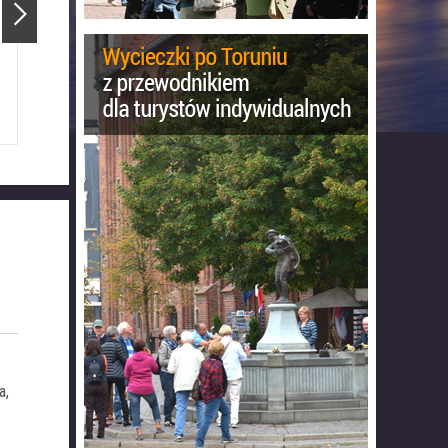
Ratusz Staromiejski
Katedra Świętojańska
a,