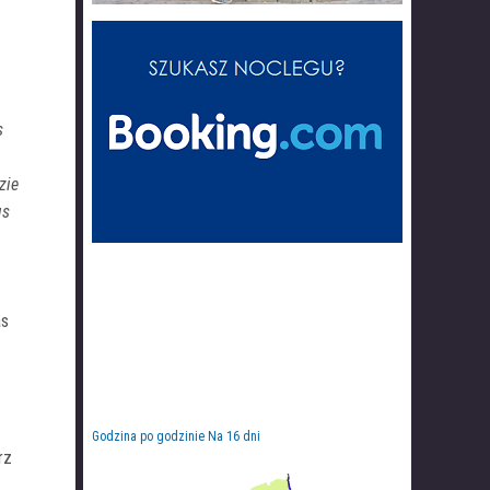
s
zie
us
as
Godzina po godzinie
Na 16 dni
rz