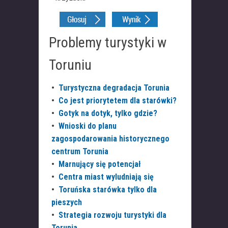
Problemy turystyki w
Toruniu
•
Turystyczna degradacja Torunia
•
Co jest priorytetem dla starówki?
•
Gotyk na dotyk, tylko gdzie?
•
Wnioski do planu
zagospodarowania historycznego
centrum Torunia
•
Marnujący się potencjał
•
Centra miast wyludniają się
•
Toruńska starówka tylko dla
pieszych
•
Strategia rozwoju turystyki dla
Torunia