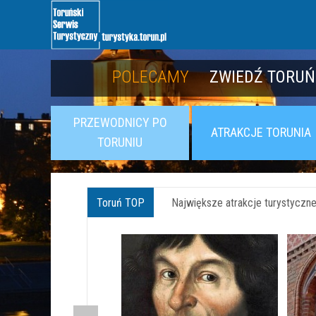
POLECAMY
POLECAMY
POZNAJ TWIER
ZWIEDŹ TORUŃ
PRZEWODNICY PO
ATRAKCJE TORUNIA
TORUNIU
Toruń TOP
Największe atrakcje turystyczne 