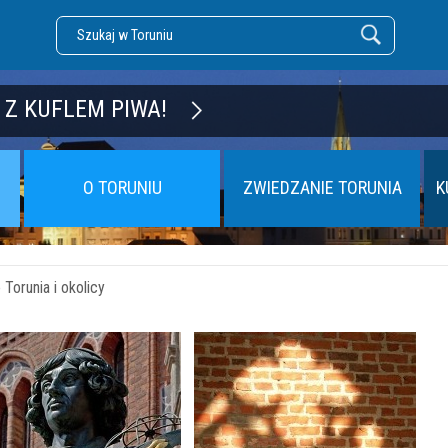
DZĘ TORUŃ
 Z KUFLEM PIWA!
O TORUNIU
ZWIEDZANIE TORUNIA
K
Torunia i okolicy