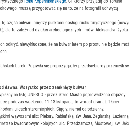
turystycznego
Roku Kopernikańskiego
. Ci, którzy przyjadą do Torunia
idokowego, muszą przygotować się na to, że na fotografii uchwycą
ż tę część bulwaru między punktami obsługi ruchu turystycznego (nowy
d.), ale to zależy od działań archeologicznych - mówi Aleksandra Iżycka.
nych odkryć, niewykluczone, że na bulwar latem po prostu nie będzie mo
chni.
ańskich barek. Pojawiła się propozycja, by przedsiębiorcy przenieśli s
 od dawna. Wszystko przez zamknięty bulwar
 wpisany na listę UNESCO - przez Stare Miasto poprowadzono objazdy.
iejsce podczas weekendu 11-13 listopada, to wprost dramat. Tłumy
dami ulicach staromiejskich. Ciągły, niemal całodzienny,
kimi wąwozami ulic: Piekary, Rabiańską, św. Jana, Żeglarską, Łazienną
metrze kwadratowym kolejnych ulic: Przedzamcza, Mostowej, św. Jak