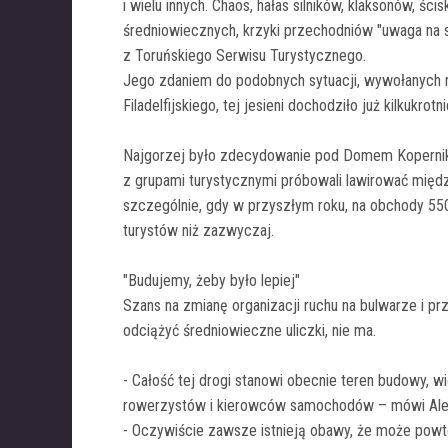
i wielu innych. Chaos, hałas silników, klaksonów, ści
średniowiecznych, krzyki przechodniów "uwaga na s
z Toruńskiego Serwisu Turystycznego.
Jego zdaniem do podobnych sytuacji, wywołanych
Filadelfijskiego, tej jesieni dochodziło już kilkukr
Najgorzej było zdecydowanie pod Domem Kopernika.
z grupami turystycznymi próbowali lawirować mię
szczególnie, gdy w przyszłym roku, na obchody 550
turystów niż zazwyczaj.
"Budujemy, żeby było lepiej"
Szans na zmianę organizacji ruchu na bulwarze i 
odciążyć średniowieczne uliczki, nie ma.
- Całość tej drogi stanowi obecnie teren budowy, w
rowerzystów i kierowców samochodów – mówi Aleks
- Oczywiście zawsze istnieją obawy, że może powtó