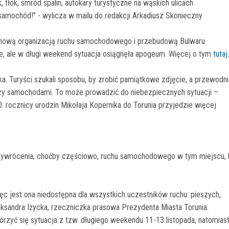
sk, tłok, smród spalin, autokary turystyczne na wąskich ulicach
amochód!" - wylicza w mailu do redakcji Arkadiusz Skonieczny
 nową organizacją ruchu samochodowego i przebudową Bulwaru
otnie, ale w długi weekend sytuacja osiągnęła apogeum. Więcej o tym
tutaj
.
 Turyści szukali sposobu, by zrobić pamiątkowe zdjęcie, a przewodn
dzy samochodami. To może prowadzić do niebezpiecznych sytuacji –
. rocznicy urodzin Mikołaja Kopernika do Torunia przyjedzie więcej
przywrócenia, choćby częściowo, ruchu samochodowego w tym miejscu, 
ięc jest ona niedostępna dla wszystkich uczestników ruchu: pieszych,
andra Iżycka, rzeczniczka prasowa Prezydenta Miasta Torunia.
rzyć się sytuacja z tzw. długiego weekendu 11-13 listopada, natomiast