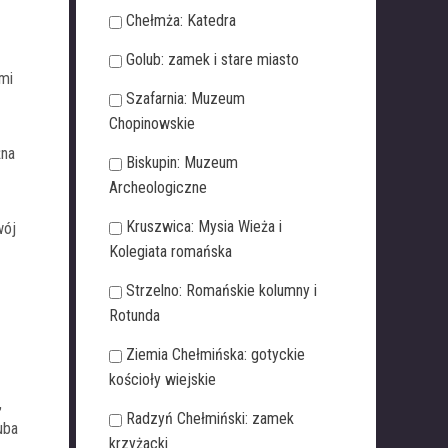
Chełmża: Katedra
Golub: zamek i stare miasto
mi
Szafarnia: Muzeum
Chopinowskie
żna
Biskupin: Muzeum
Archeologiczne
Kruszwica: Mysia Wieża i
wój
Kolegiata romańska
Strzelno: Romańskie kolumny i
Rotunda
Ziemia Chełmińska: gotyckie
kościoły wiejskie
,
Radzyń Chełmiński: zamek
uba
krzyżacki