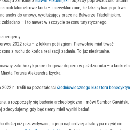
w? Odkąd zamknięto
Bulwar Filadelfijski
i objazdy poprowadzono ulicami
ę na nich kilometrowe korki – i niewykluczone, że taka sytuacja potrwa
ano aneks do umowy, wydłużający prace na Bulwarze Filadelfijskim.
 zakładano – i to nawet w szczycie sezonu turystycznego.
spacerujemy.
zerwcu 2022 roku – z lekkim poślizgiem. Pierwotnie miał trwać
ona z ruchu do końca realizacji zadania. To już nieaktualne.
onawcy zakończyć prace drogowe dopiero w październiku – a konkretn
Miasta Torunia Aleksandra Iżycka.
2022 r. trafili na pozostałości
średniowiecznego klasztoru benedykty
ne, a rozpoczęły się badania archeologiczne - mówi Sambor Gawiński,
j zdecydujemy, gdy będziemy mieli wyniki badań.
u dłużej niż przewidywano, a jego najbardziej atrakcyjna część nie