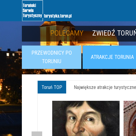
POLECAMY
POLECAMY
POZNAJ TWIER
ZWIEDŹ TORUŃ
PRZEWODNICY PO
ATRAKCJE TORUNIA
TORUNIU
Toruń TOP
Największe atrakcje turystyczne 