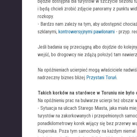
będzie dostępna dla turystów w szczycie sezonu 
i będą chcieli zrobić zdjęcie panoramy z punktu w
rozkopy.
- Bardzo nam zależy na tym, aby udostępnić chocia
szklanymi,
kontrowersyjnymi pawilonami
- przyp. re
Jeśli badania się przeciągną albo dojdzie do kolej
wejść, bo drogowcy nie zdążą położyć tam nawierz
Na opóźnieniach ucierpieć mogą właściciele nadwiśl
nadrzeczny biznes bliżej
Przystani Toruń
.
Takich korków na starówce w Toruniu nie było
Na opóźnieniu prac na bulwarze ucierpi też obszar
- Sytuacja na ulicach Starego Miasta, jaka miała m
turystów na zakorkowanych i przepełnionych samocho
ponadkilometrowy korek wijący się bez przerwy wąs
Kopernika. Poza tym samochody na każdym niemal 