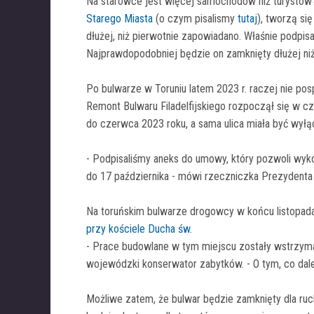
Na starówce jest więcej samochodów niż turystó
Starego Miasta
(o czym pisalismy
tutaj
), tworzą si
dłużej, niż pierwotnie zapowiadano. Właśnie podpis
Najprawdopodobniej będzie on zamknięty dłużej niż
Po bulwarze w Toruniu latem 2023 r. raczej nie po
Remont Bulwaru Filadelfijskiego rozpoczął się w c
do czerwca 2023 roku, a sama ulica miała być wyłącz
- Podpisaliśmy aneks do umowy, który pozwoli wyk
do 17 października - mówi rzeczniczka Prezydenta 
Na toruńskim bulwarze drogowcy w końcu listopada 
przy kościele Ducha św.
- Prace budowlane w tym miejscu zostały wstrzyma
wojewódzki konserwator zabytków. - O tym, co dale
Możliwe zatem, że bulwar będzie zamknięty dla ruch