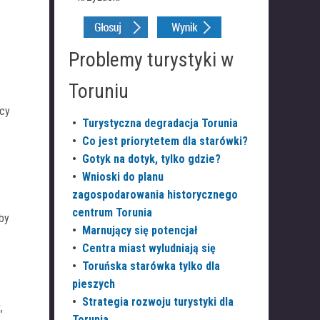
Problemy turystyki w
Toruniu
icy
•
Turystyczna degradacja Torunia
•
Co jest priorytetem dla starówki?
•
Gotyk na dotyk, tylko gdzie?
•
Wnioski do planu
zagospodarowania historycznego
centrum Torunia
by
•
Marnujący się potencjał
•
Centra miast wyludniają się
•
Toruńska starówka tylko dla
pieszych
•
Strategia rozwoju turystyki dla
,
Torunia