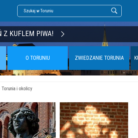
DZĘ TORUŃ
 Z KUFLEM PIWA!
O TORUNIU
ZWIEDZANIE TORUNIA
K
Torunia i okolicy