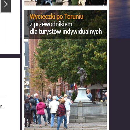
Ratusz Staromiejski
Katedra Świętojańska
n.