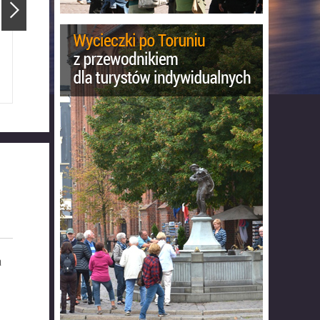
Ratusz Staromiejski
Katedra Świętojańska
a