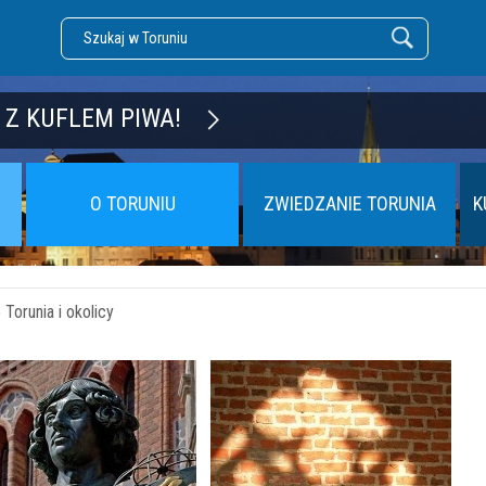
DZĘ TORUŃ
 Z KUFLEM PIWA!
O TORUNIU
ZWIEDZANIE TORUNIA
K
Torunia i okolicy