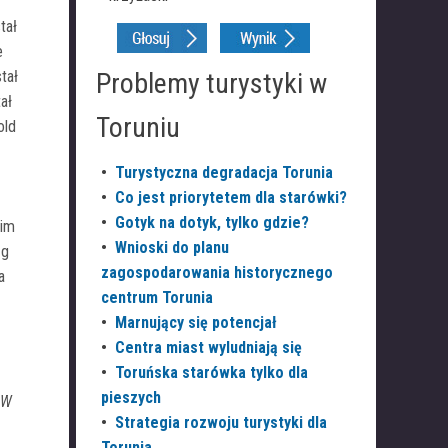
tał
e
tał
Problemy turystyki w
ał
Toruniu
old
•
Turystyczna degradacja Torunia
•
Co jest priorytetem dla starówki?
•
Gotyk na dotyk, tylko gdzie?
nim
•
Wnioski do planu
ąg
zagospodarowania historycznego
a
centrum Torunia
•
Marnujący się potencjał
•
Centra miast wyludniają się
•
Toruńska starówka tylko dla
pieszych
 W
•
Strategia rozwoju turystyki dla
Torunia