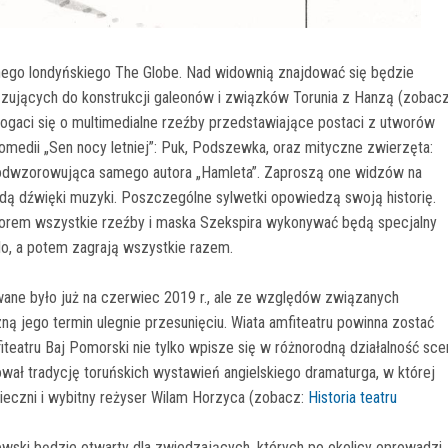
nego londyńskiego The Globe. Nad widownią znajdować się będzie
zujących do konstrukcji galeonów i związków Torunia z Hanzą (zobacz
bogaci się o multimedialne rzeźby przedstawiające postaci z utworów
komedii „Sen nocy letniej”: Puk, Podszewka, oraz mityczne zwierzęta:
a odwzorowująca samego autora „Hamleta”. Zaproszą one widzów na
ędą dźwięki muzyki. Poszczególne sylwetki opowiedzą swoją historię.
zorem wszystkie rzeźby i maska Szekspira wykonywać będą specjalny
olo, a potem zagrają wszystkie razem.
wane było już na czerwiec 2019 r., ale ze względów związanych
ą jego termin ulegnie przesunięciu. Wiata amfiteatru powinna zostać
teatru Baj Pomorski nie tylko wpisze się w różnorodną działalność sce
wał tradycję toruńskich wystawień angielskiego dramaturga, w której
-wieczni i wybitny reżyser Wilam Horzyca (zobacz:
Historia teatru
owski będzie otwarty dla zwiedzających, których po okolicy oprowadzi