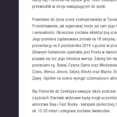
przewodnik w stroju nawiązującym do epoki.
Powołanie do życia sceny szekspirowskiej w Toruniu
Przedstawienie, jak sugerować może już sam jego t
i sensualności. Okraszone zostanie eklektyczną sc
Jego premiera zaplanowana została na 18 sierpnia,
prezentację na 4 października 2019. Łącznie w prz
Głównym bohaterem spektaklu jest Poeta w dwóch os
pojawia się też jego młodsza wersja. Zabieg ten s
postaciami są: Rywal, Czarna Dama oraz Młodzienie
Czasu, Wenus, Amora, Satyra, Klechy oraz Błazna. D
Zjawę. Ogółem na scenie wystąpi czternaścioro akto
Baj Pomorski do Szekspira nawiąże także podczas t
częściach Starówki widzowie będą mogli uczestniczy
autorstwa Baja i Fast Booka - kampanii społecznej,
ok. 15-20 minut i odegrane zostanie dwukrotnie.