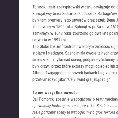
Toruński teatr szekspirowski w stylu nawiązuje do
z inicjatywy braci Richarda i Cuthber ta Burbage'ó
były tam premiery jego utworów oraz sztuki Bena J
zbudowany w 1599 roku. Spłonął w pożarze w 1613 
zamknięty w 1642 roku, zburzono go dwa lata późni
i otwarta w 1997 roku.
The Globe był amfiteatrem, w którym zmieścić się m
stojące i siedzące. Scena miała dwoje tajnych drzw
umieszczony tylko nad sceną, podpierały kolumny, s
były drzwi, przez które aktorzy mogli odlecieć lu
Atlasa dźwigającego na swych barkach kulę ziemską
przetłumaczyć jako: "Cały świat gra jakąś rolę".
To nie wszystkie nowości
Baj Pomorski zostanie wzbogacony o teatr mechani
opowiadały historię czterech pór roku. Każda z nic
razie potrzeby sceny te wzbogacimy o głos lektora