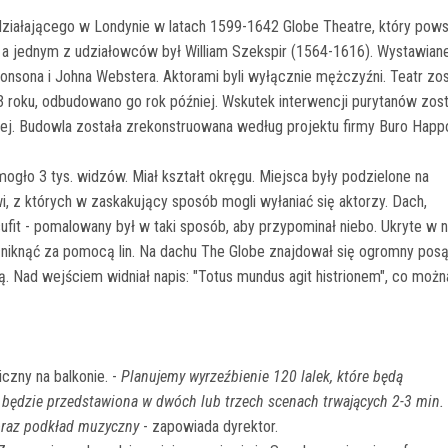
 działającego w Londynie w latach 1599-1642 Globe Theatre, który pows
w, a jednym z udziałowców był William Szekspir (1564-1616). Wystawian
onsona i Johna Webstera. Aktorami byli wyłącznie mężczyźni. Teatr zos
roku, odbudowano go rok później. Wskutek interwencji purytanów zost
ej. Budowla została zrekonstruowana według projektu firmy Buro Happ
ogło 3 tys. widzów. Miał kształt okręgu. Miejsca były podzielone na
i, z których w zaskakujący sposób mogli wyłaniać się aktorzy. Dach,
ufit - pomalowany był w taki sposób, aby przypominał niebo. Ukryte w 
b zniknąć za pomocą lin. Na dachu The Globe znajdował się ogromny pos
. Nad wejściem widniał napis: "Totus mundus agit histrionem", co możn
czny na balkonie. -
Planujemy wyrzeźbienie 120 lalek, które będą
h będzie przedstawiona w dwóch lub trzech scenach trwających 2-3 min.
 oraz podkład muzyczny
- zapowiada dyrektor.