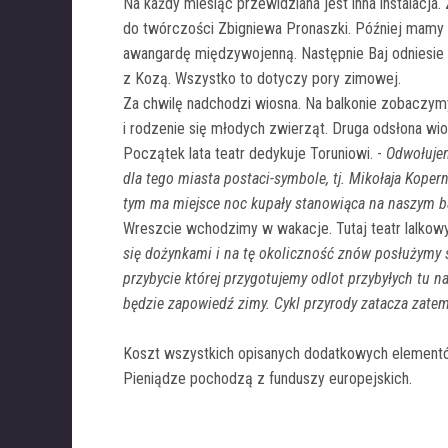
Na każdy miesiąc przewidziana jest inna instalacja
do twórczości Zbigniewa Pronaszki. Później mamy k
awangardę międzywojenną. Następnie Baj odniesie
z Kozą. Wszystko to dotyczy pory zimowej.
Za chwilę nadchodzi wiosna. Na balkonie zobaczymy
i rodzenie się młodych zwierząt. Druga odsłona wio
Początek lata teatr dedykuje Toruniowi. -
Odwołujem
dla tego miasta postaci-symbole, tj. Mikołaja Koper
tym ma miejsce noc kupały stanowiąca na naszym b
Wreszcie wchodzimy w wakacje. Tutaj teatr lalkowy
się dożynkami i na tę okoliczność znów posłużymy si
przybycie której przygotujemy odlot przybyłych tu 
będzie zapowiedź zimy. Cykl przyrody zatacza zate
Koszt wszystkich opisanych dodatkowych elementów 
Pieniądze pochodzą z funduszy europejskich.