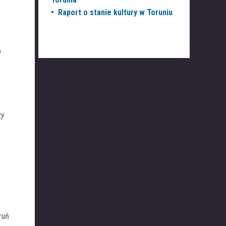
•
Raport o stanie kultury w Toruniu
w
zy
ruń