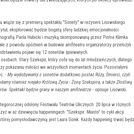
 wiąże się z premierą spektaklu "Sonety" w reżyserii Lisowskiego.
ytuł, eksplorować będzie bogatą sferę ludzkiej emocjonalności
enografią Pavla Hubicki i muzyką skomponowaną przez Piotra Klimka.
 ale z powodu opóźnień w budowie amfiteatru organizatorzy przełożyli
edstawieniu pojawi się 12 sonetów śpiewanych.
obach: Stary Szekspir, który cofa się do lat młodzieńczych, dlatego
łuży pokazaniu miłości we wszystkich momentach życia. Pozostałymi
c. -
My wydobywamy z sonetów dodatkowo postać Róży, Śmierci, czyli
odamy również niejako Królową Życia - Żonę Szekspira, a także Złośliwą
rów. Spektakl będzie grany w naszym amfiteatrze
- opisuje Lisowski.
egorocznej odsłony Festiwalu Teatrów Ulicznych. 20 lipca w różnych
ć w aż dziewięciu happeningach. "Szekspir. Miasto" to cykl akcji
 której pomysłodawczynią jest Laura Sonik. Każdy happening trwać będ