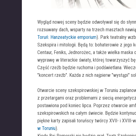
Wygląd nowej sceny będzie odwoływał się do słyn
rozsuwany dach, wsparty na trzech masztach nawią
Toruń: Hanzeatyckie emporium
). Park teatralny wz
Szekspira i mitologii. Będą to: bohaterowie z jego 
Centaur, Feniks, Jednorożec, a także wielka mask
wyprawę w literackie światy, której towarzyszyć b
Część rzeźb będzie ruchoma i podświetlana. Wiec
"koncert rzeźb". Każda z nich najpierw "wystąpi" s
Otwarcie sceny szekspirowskiej w Toruniu zaplano
z przetargami oraz problemami z siecią energetyczn
postawiona pod koniec lipca. Poprzez otwarcie amfi
szekspirowskich na całym świecie. Będzie kontynuo
piękne karty zapisali toruńscy twórcy XVII- i XVIII
w Toruniu
).
Kiedy Baj Pomorski nie będzie grał, Teatr Szekspir