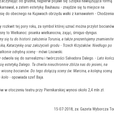
. Zaczynając od grudnia, najpierw pojawi się Szopka nawiązująca formą
arnawał, a zatem estetykę Bauhausu - znajdzie się tu miejsce na
 się do obecnego na Kujawach obrzędu walki z karnawałem - Chodzenia
 rozkwit tej pory roku, za symbol której uznać można przylot bocianó
sny to Wielkanoc: pisanka wielkanocna, zając, śmigus-dyngus.
y się tu do historii założenia Torunia, a także prezentujemy znamienite
nika, Katarzynkę oraz założycieli grodu - Trzech Krzyżaków. Niedługo po
alkonie odrębną scenę
- mówi Lisowski.
 odwoła się do surrealizmu i twórczości Salvadora Dalego. -
Lato końc
ę estetyką Dalego. Ta chwila nieuchronnie zbliża nas do jesieni, na
na wiosnę bocianów. Do tego dołączą sceny św. Marcina, a kolejną sceną
m koło
- opowiada szef Baja.
w otoczeniu teatru przy Piernikarskiej wynosi około 2,4 mln zł.
15-07-2018, za: Gazeta Wyborcza To