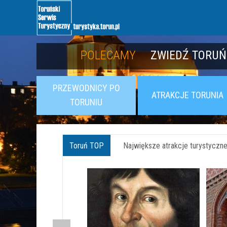
POLECAMY
POLECAMY
POZNAJ TWIER
ZWIEDŹ TORUŃ
PRZEWODNICY PO
ATRAKCJE TORUNIA
TORUNIU
Toruń TOP
Największe atrakcje turystyczne 