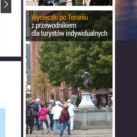
tusz Staromiejski
Katedra Świętojańska