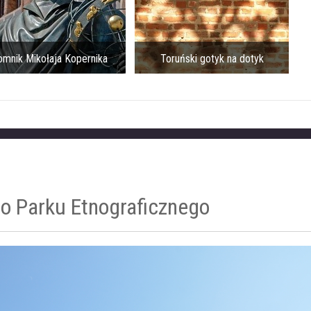
kołaja Kopernika
Toruński gotyk na dotyk
Ra
go Parku Etnograficznego