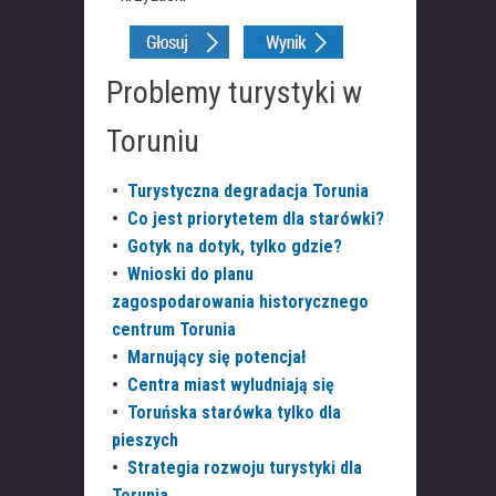
Problemy turystyki w
Toruniu
•
Turystyczna degradacja Torunia
•
Co jest priorytetem dla starówki?
•
Gotyk na dotyk, tylko gdzie?
•
Wnioski do planu
zagospodarowania historycznego
centrum Torunia
•
Marnujący się potencjał
•
Centra miast wyludniają się
•
Toruńska starówka tylko dla
pieszych
•
Strategia rozwoju turystyki dla
Torunia