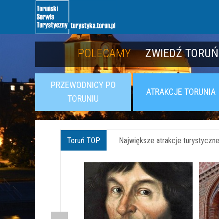
POLECAMY
POLECAMY
POZNAJ TWIER
ZWIEDŹ TORUŃ
PRZEWODNICY PO
ATRAKCJE TORUNIA
TORUNIU
Toruń TOP
Największe atrakcje turystyczne 