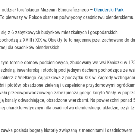
y oddział toruńskiego Muzeum Etnograficznego –
Olenderski Park
 To pierwszy w Polsce skansen poświęcony osadnictwu olenderskiemu.
ce się z 6 zabytkowych budynków mieszkalnych i gospodarskich.
 pochodzą z XVIII i XIX w. Obiekty te to najcenniejsze, zachowane do dn
znej dla osadników olenderskich.
 na tym terenie domów podcieniowych, zbudowany we wsi Kaniczki w 17
ieszkalną, inwentarską i stodołą pod jednym dachem pochodząca ze ws
spichlerz z Wielkiego Zajączkowa z początku XIX w. Zagrody wzbogaco
udni i płotów, obsadzone zielenią i uzupełnione przydomowymi ogródkam
 wału przeciwpowodziowego zabezpieczającego koryto Wisły, w poprz
lają kanały odwadniające, obsadzone wierzbami. Na powierzchni ponad 
iej charakterystycznym dla osadnictwa olenderskiego układzie, czyli tz
eszawka posiada bogatą historię związaną z menonitami i osadnictwem