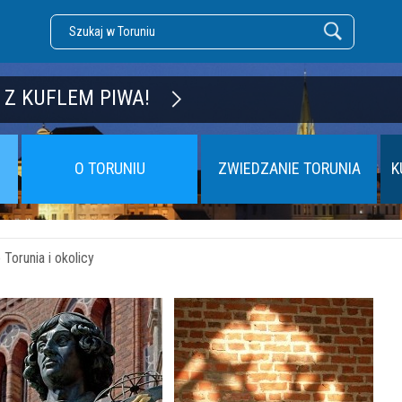
DZĘ TORUŃ
 Z KUFLEM PIWA!
O TORUNIU
ZWIEDZANIE TORUNIA
K
Torunia i okolicy