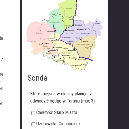
ia
57
i
ne
Sonda
i
ek
Które miejsca w okolicy planujesz
5
odwiedzić będąc w Toruniu (max 3):
w.
Chełmno: Stare Miasto
Uzdrowisko Ciechocinek