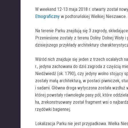
W weekend 12-13 maja 2018 r. otwarty został now
Etnograficzny
w podtoruńskiej Wielkiej Nieszawce.
Na terenie Parku znajdują się 3 zagrody, składają
Przeniesione zostały z terenu Doliny Dolnej Wisły i
dzisiejszego przykłady architektury charakterystyc
Wśród nich znajduje się jeden z trzech ocalałych
r., jedyna zachowana do dziś zagroda z częścią m
Niedźwiedź (ok. 1790), czy jedyny wolno stojący 
zostały małą architekturą, w postaci piwniczek, st
i sadami. Główna droga wytyczona została wzdłuż
której powstały równoległe pasy pół, które oddzie
ha, zrekonstruowany został fragment wsi o najbardz
rzędówki bagiennej.
Lokalizacja Parku nie jest przypadkowa. Wielka Ni