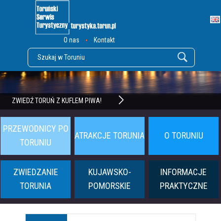
O nas
Kontakt
POZNAJ TWIERDZĘ TORUŃ
ZWIEDŹ TORUŃ Z KUFLEM PIWA!
PRZEWODNICY PO
ATRAKCJE TORUNIA
O TORUNIU
TORUNIU
ZWIEDZANIE
KUJAWSKO-
INFORMACJE
TORUNIA
POMORSKIE
PRAKTYCZNE