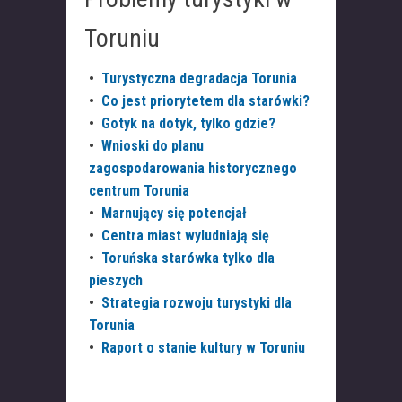
Toruniu
•
Turystyczna degradacja Torunia
•
Co jest priorytetem dla starówki?
•
Gotyk na dotyk, tylko gdzie?
•
Wnioski do planu
zagospodarowania historycznego
centrum Torunia
•
Marnujący się potencjał
•
Centra miast wyludniają się
•
Toruńska starówka tylko dla
pieszych
•
Strategia rozwoju turystyki dla
Torunia
•
Raport o stanie kultury w Toruniu