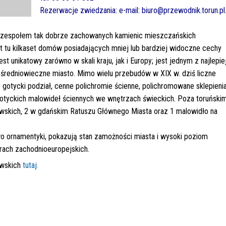
Rezerwacje zwiedzania: e-mail: biuro@przewodnik.torun.pl
 zespołem tak dobrze zachowanych kamienic mieszczańskich
st tu kilkaset domów posiadających mniej lub bardziej widoczne cechy
 unikatowy zarówno w skali kraju, jak i Europy; jest jednym z najlepie
średniowieczne miasto. Mimo wielu przebudów w XIX w. dziś liczne
gotycki podział, cenne polichromie ścienne, polichromowane sklepienia
 gotyckich malowideł ściennych we wnętrzach świeckich. Poza toruńskim
awskich, 2 w gdańskim Ratuszu Głównego Miasta oraz 1 malowidło na
wo ornamentyki, pokazują stan zamożności miasta i wysoki poziom
rach zachodnioeuropejskich.
owskich
tutaj
.