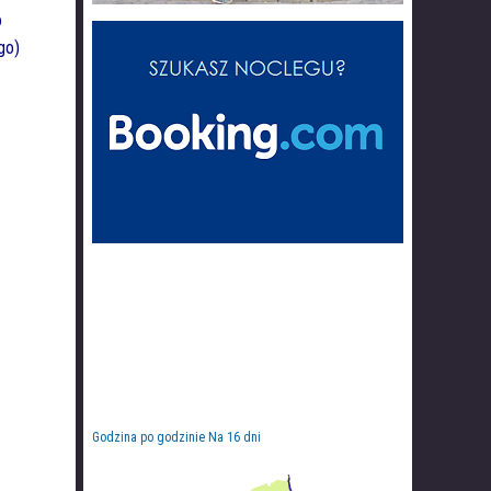
o
go)
Godzina po godzinie
Na 16 dni