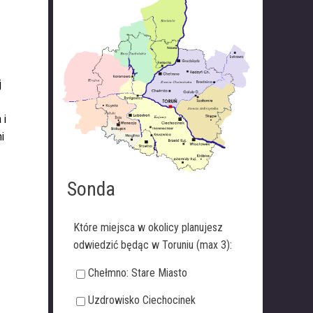
.
j
 i
i
Sonda
Które miejsca w okolicy planujesz
odwiedzić będąc w Toruniu (max 3):
Chełmno: Stare Miasto
Uzdrowisko Ciechocinek