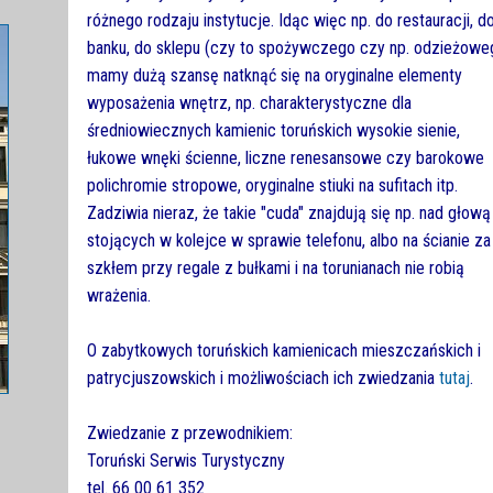
różnego rodzaju instytucje. Idąc więc np. do restauracji, d
banku, do sklepu (czy to spożywczego czy np. odzieżowe
mamy dużą szansę natknąć się na oryginalne elementy
wyposażenia wnętrz, np. charakterystyczne dla
średniowiecznych kamienic toruńskich wysokie sienie,
łukowe wnęki ścienne, liczne renesansowe czy barokowe
polichromie stropowe, oryginalne stiuki na sufitach itp.
Zadziwia nieraz, że takie "cuda" znajdują się np. nad głową
stojących w kolejce w sprawie telefonu, albo na ścianie za
szkłem przy regale z bułkami i na torunianach nie robią
wrażenia.
O zabytkowych toruńskich kamienicach mieszczańskich i
patrycjuszowskich i możliwościach ich zwiedzania
tutaj
.
Zwiedzanie z przewodnikiem:
Toruński Serwis Turystyczny
tel. 66 00 61 352