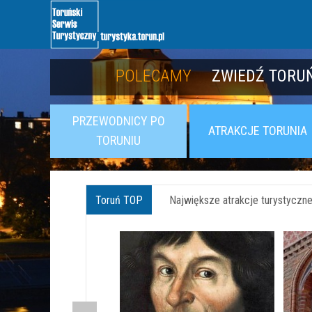
POLECAMY
POLECAMY
POZNAJ TWIER
ZWIEDŹ TORUŃ
PRZEWODNICY PO
ATRAKCJE TORUNIA
TORUNIU
Toruń TOP
Największe atrakcje turystyczne 