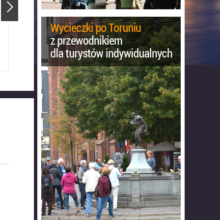
Ratusz Staromiejski
Katedra Świętojańska