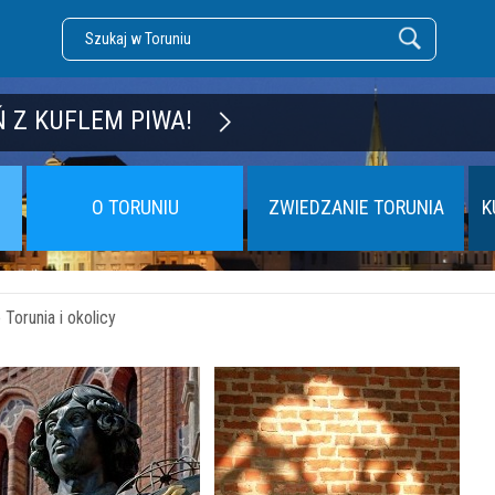
DZĘ TORUŃ
 Z KUFLEM PIWA!
O TORUNIU
ZWIEDZANIE TORUNIA
K
Torunia i okolicy