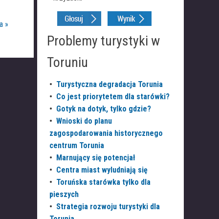
a »
Problemy turystyki w
Toruniu
•
Turystyczna degradacja Torunia
•
Co jest priorytetem dla starówki?
•
Gotyk na dotyk, tylko gdzie?
•
Wnioski do planu
zagospodarowania historycznego
centrum Torunia
•
Marnujący się potencjał
•
Centra miast wyludniają się
•
Toruńska starówka tylko dla
pieszych
•
Strategia rozwoju turystyki dla
Torunia