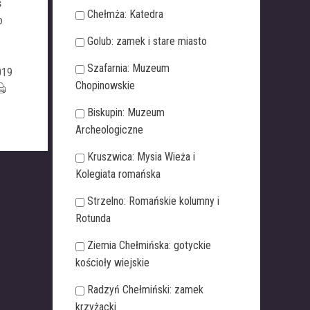
ś
Chełmża: Katedra
o
Golub: zamek i stare miasto
Szafarnia: Muzeum
019
Chopinowskie
Biskupin: Muzeum
Archeologiczne
Kruszwica: Mysia Wieża i
Kolegiata romańska
Strzelno: Romańskie kolumny i
Rotunda
Ziemia Chełmińska: gotyckie
kościoły wiejskie
Radzyń Chełmiński: zamek
krzyżacki