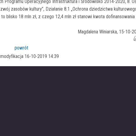
h Programu Operacyjnego Infrastruktura i Środowisko 2014-2020, 8. O
ozwój zasobów kultury”, Działanie 8.1 „Ochrona dziedzictwa kulturoweg
 to blisko 18 mln zł, z czego 12,4 mln zł stanowi kwota dofinansowania
Magdalena Winiarska, 15-10-2
powrót
a modyfikacja 16-10-2019 14:39