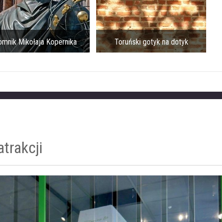
nika
Toruński gotyk na dotyk
Ratusz Staromi
trakcji