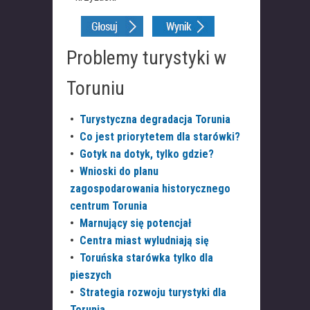
Problemy turystyki w
Toruniu
•
Turystyczna degradacja Torunia
•
Co jest priorytetem dla starówki?
•
Gotyk na dotyk, tylko gdzie?
•
Wnioski do planu
zagospodarowania historycznego
centrum Torunia
•
Marnujący się potencjał
•
Centra miast wyludniają się
•
Toruńska starówka tylko dla
pieszych
•
Strategia rozwoju turystyki dla
Torunia