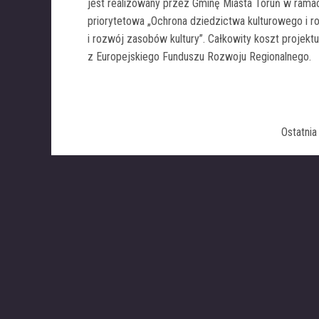
jest realizowany przez Gminę Miasta Toruń w ramac
priorytetowa „Ochrona dziedzictwa kulturowego i r
i rozwój zasobów kultury”. Całkowity koszt projektu
z Europejskiego Funduszu Rozwoju Regionalnego.
Ostatni