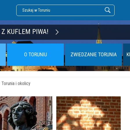
DZĘ TORUŃ
 Z KUFLEM PIWA!
O TORUNIU
ZWIEDZANIE TORUNIA
K
Torunia i okolicy