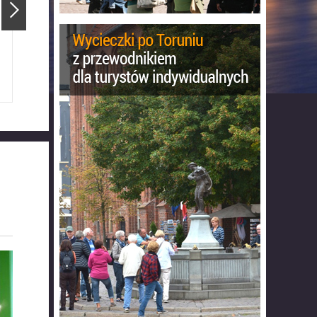
ejski
Katedra Świętojańska
Tuba D