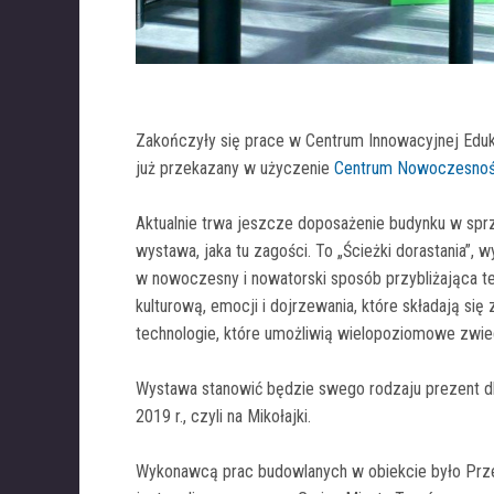
Zakończyły się prace w Centrum Innowacyjnej Eduk
już przekazany w użyczenie
Centrum Nowoczesnośc
Aktualnie trwa jeszcze doposażenie budynku w spr
wystawa, jaka tu zagości. To „Ścieżki dorastania”, 
w nowoczesny i nowatorski sposób przybliżająca ten
kulturową, emocji i dojrzewania, które składają si
technologie, które umożliwią wielopoziomowe zwie
Wystawa stanowić będzie swego rodzaju prezent dl
2019 r., czyli na Mikołajki.
Wykonawcą prac budowlanych w obiekcie było Prze