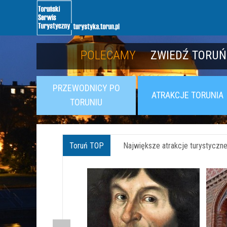
POLECAMY
POLECAMY
POZNAJ TWIER
ZWIEDŹ TORUŃ
PRZEWODNICY PO
ATRAKCJE TORUNIA
TORUNIU
Toruń TOP
Największe atrakcje turystyczne 