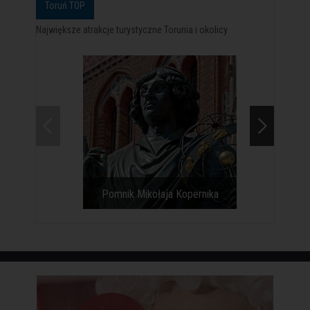
Toruń TOP
Największe atrakcje turystyczne Torunia i okolicy
Pomnik Mikołaja Kopernika
Toruński g