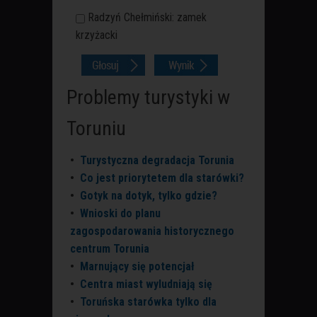
Radzyń Chełmiński: zamek
krzyżacki
Problemy turystyki w
Toruniu
•
Turystyczna degradacja Torunia
•
Co jest priorytetem dla starówki?
•
Gotyk na dotyk, tylko gdzie?
•
Wnioski do planu
zagospodarowania historycznego
centrum Torunia
•
Marnujący się potencjał
•
Centra miast wyludniają się
•
Toruńska starówka tylko dla