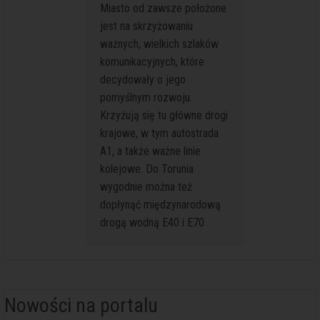
Miasto od zawsze położone
dużym mi
jest na skrzyżowaniu
występu
ważnych, wielkich szlaków
również,
komunikacyjnych, które
innych mi
decydowały o jego
łatwiejs
pomyślnym rozwoju.
średnio
Krzyżują się tu główne drogi
Toruniu 
krajowe, w tym autostrada
strefą p
A1, a także ważne linie
ruchu s
kolejowe. Do Torunia
Tutaj na
wygodnie można też
najszyb
dopłynąć międzynarodową
najbezp
drogą wodną E40 i E70
rozwiąz
poruszan
Nowości na portalu