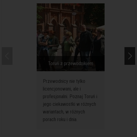
Toruń z przewodnikiem
Toruń. W
Przewodnicy nie tylko
Zwiedzan
licencjonowani, ale i
Toruniu t
profesjonalni. Poznaj Toruń i
Specjaln
jego ciekawostki w różnych
turystów
wariantach, w różnych
krótkieg
porach roku i dnia.
pobyty k