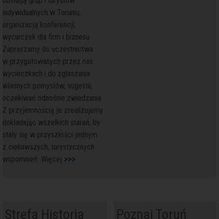
obsługą grup i turystów
indywidualnych w Toruniu,
organizacją konferencji,
wycieczek dla firm i biznesu.
Zapraszamy do uczestnictwa
w przygotowanych przez nas
wycieczkach i do zgłaszania
własnych pomysłów, sugestii,
oczekiwań odnośnie zwiedzania.
Z przyjemnością je zrealizujemy
dokładając wszelkich starań, by
stały się w przyszłości jednym
z ciekawszych, turystycznych
wspomnień. Więcej
>>>
i
Strefa Historia
Poznaj Toruń