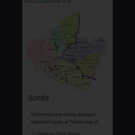
Godzina po godzinie
Na 16 dni
Sonda
Które miejsca w okolicy planujesz
odwiedzić będąc w Toruniu (max 3):
Chełmno: Stare Miasto