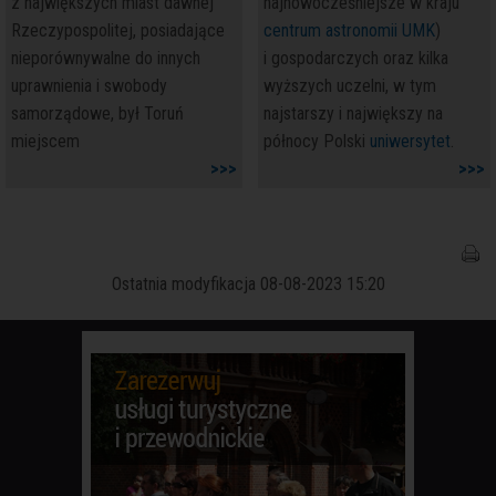
z największych miast dawnej
najnowocześniejsze w kraju
Rzeczypospolitej, posiadające
centrum astronomii UMK
)
nieporównywalne do innych
i gospodarczych oraz kilka
uprawnienia i swobody
wyższych uczelni, w tym
samorządowe, był Toruń
najstarszy i największy na
miejscem
północy Polski
uniwersytet
.
>>>
>>>
Ostatnia modyfikacja 08-08-2023 15:20