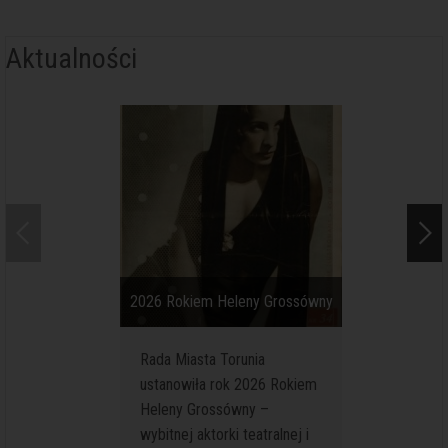
Aktualności
2026 Rokiem Heleny Grossówny
Kolejne se
Rada Miasta Torunia
Na podw
ustanowiła rok 2026 Rokiem
średnio
Heleny Grossówny –
przy ul.
wybitnej aktorki teatralnej i
(Muzeum