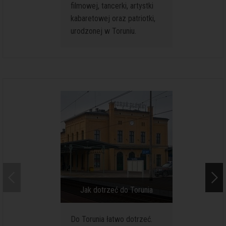
filmowej, tancerki, artystki
czasie 
kabaretowej oraz patriotki,
archeolo
urodzonej w Toruniu.
doskona
fragmen
domostw
wstępnie
Jak dotrzeć do Torunia
Jak por
Do Torunia łatwo dotrzeć.
Chociaż