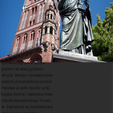
pod opieką naszych
doświadczonych
i profesjonalnych przewodników.
► Jesteśmy rejestrowanym
organizatorem turystycznym -
grupą zrzeszającą
wykwalifikowanych
i kompetentnych przewodników
po Toruniu i okolicach
oprowadzających w języku
polskim i w wielu językach
obcych. Wiedza i doświadczenie
naszych przewodników pozwoli
Państwu w pełni docenić uroki,
bogatą historię i światowej klasy
zabytki hanzeatyckiego Torunia.
► Zajmujemy się kompleksową