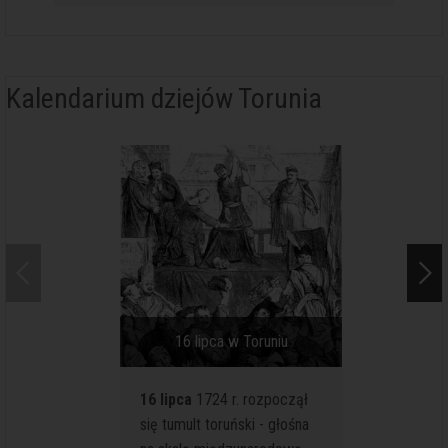
Kalendarium dziejów Torunia
16 lipca w Toruniu
16 
16 lipca
1724 r. rozpoczął
16 lipc
się tumult toruński - głośna
kościele