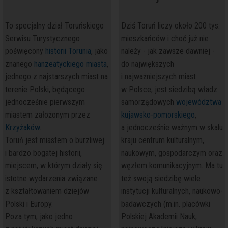
To specjalny dział Toruńskiego
Dziś Toruń liczy około 200 tys.
Serwisu Turystycznego
mieszkańców i choć już nie
poświęcony
historii Torunia
, jako
należy - jak zawsze dawniej -
znanego
hanzeatyckiego miasta
,
do największych
jednego z najstarszych miast na
i najważniejszych miast
terenie Polski, będącego
w Polsce, jest siedzibą władz
jednocześnie pierwszym
samorządowych
województwa
miastem założonym przez
kujawsko-pomorskiego
,
Krzyżaków
.
a jednocześnie ważnym w skalu
Toruń jest miastem o burzliwej
kraju centrum kulturalnym,
i bardzo bogatej historii,
naukowym, gospodarczym oraz
miejscem, w którym działy się
węzłem komunikacyjnym. Ma tu
istotne wydarzenia związane
też swoją siedzibę wiele
z kształtowaniem dziejów
instytucji kulturalnych, naukowo-
Polski i Europy.
badawczych (m.in. placówki
Poza tym, jako jedno
Polskiej Akademii Nauk,