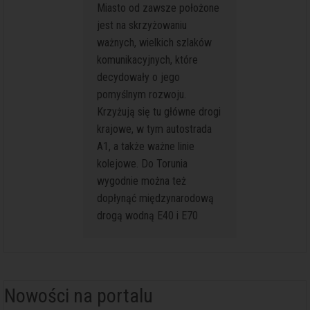
Miasto od zawsze położone
dużym mi
jest na skrzyżowaniu
występu
ważnych, wielkich szlaków
również,
komunikacyjnych, które
innych mi
decydowały o jego
łatwiejs
pomyślnym rozwoju.
średnio
Krzyżują się tu główne drogi
Toruniu 
krajowe, w tym autostrada
strefą p
A1, a także ważne linie
ruchu s
kolejowe. Do Torunia
Tutaj na
wygodnie można też
najszyb
dopłynąć międzynarodową
najbezp
drogą wodną E40 i E70
rozwiąz
poruszan
Nowości na portalu