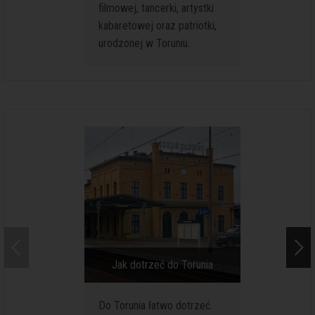
filmowej, tancerki, artystki
czasie 
kabaretowej oraz patriotki,
archeolo
urodzonej w Toruniu.
doskona
fragmen
domostw
wstępnie
Jak dotrzeć do Torunia
Jak por
Do Torunia łatwo dotrzeć.
Chociaż