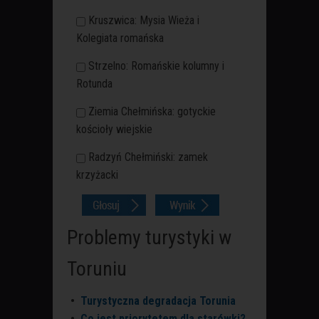
Kruszwica: Mysia Wieża i
Kolegiata romańska
Strzelno: Romańskie kolumny i
Rotunda
Ziemia Chełmińska: gotyckie
kościoły wiejskie
Radzyń Chełmiński: zamek
krzyżacki
Problemy turystyki w
Toruniu
•
Turystyczna degradacja Torunia
•
Co jest priorytetem dla starówki?