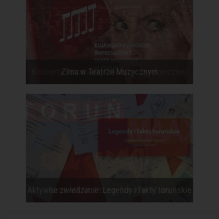
Koncerty Toruńskiej Orkiestry Symfonicznej
Zima w Teatrze Muzycznym
Aktywne zwiedzanie: Legendy i fakty toruńskie
Toruń MAAX: Poznaj Toruń w 11 dni