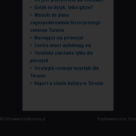
•
Gotyk na dotyk, tylko gdzie?
•
Wnioski do planu
zagospodarowania historycznego
centrum Torunia
•
Marnujący się potencjał
•
Centra miast wyludniają się
•
Toruńska starówka tylko dla
pieszych
•
Strategia rozwoju turystyki dla
Torunia
•
Raport o stanie kultury w Toruniu
© 2026 www.turystyka.torun.pl
Projektowanie stron Toruń