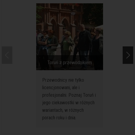
Toruń z przewodnikiem
Toruń. W
Przewodnicy nie tylko
Zwiedzan
licencjonowani, ale i
Toruniu t
profesjonalni. Poznaj Toruń i
Specjaln
jego ciekawostki w różnych
turystów
wariantach, w różnych
krótkieg
porach roku i dnia.
pobyty k