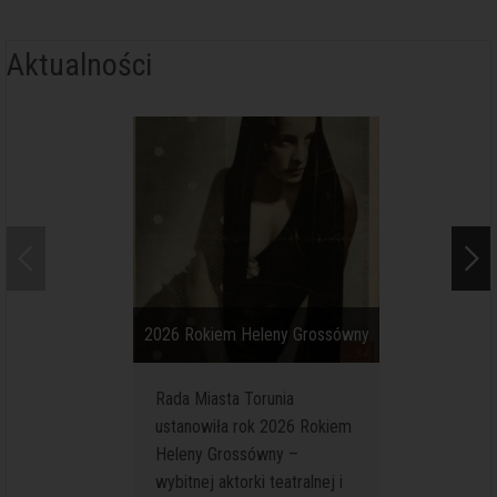
Aktualności
2026 Rokiem Heleny Grossówny
Kolejne se
Rada Miasta Torunia
Na podw
ustanowiła rok 2026 Rokiem
średnio
Heleny Grossówny –
przy ul.
wybitnej aktorki teatralnej i
(Muzeum