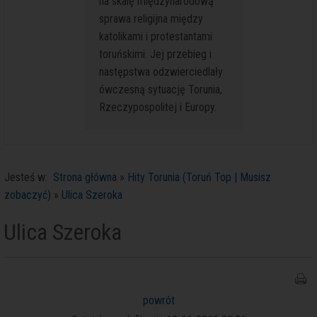
na skalę międzynarodową
pochowa
sprawa religijna między
honorami
katolikami i protestantami
księżni
toruńskimi. Jej przebieg i
siostra 
następstwa odzwierciedlały
Wazy.
ówczesną sytuację Torunia,
Rzeczypospolitej i Europy.
Jesteś w:
Strona główna
»
Hity Torunia (Toruń Top | Musisz
zobaczyć)
»
Ulica Szeroka
Ulica Szeroka
powrót