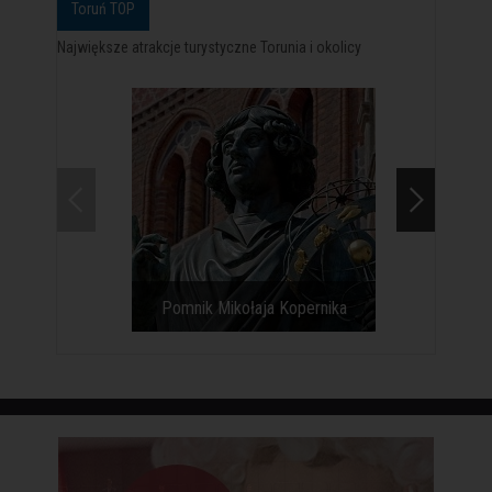
Toruń TOP
Największe atrakcje turystyczne Torunia i okolicy
Pomnik Mikołaja Kopernika
Toruń