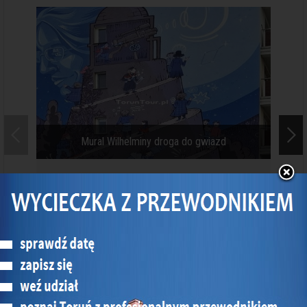
Mural Wilhelminy droga do gwiazd
Mural powstał w końcu roku 2025 uznanego w
Toruniu Rokiem Wilhelminy Iwanowskiej (1905-
1999) - astronom, współtwórczyni astronomii
na Uniwersytecie Mikołaja Kopernika w Toruniu.