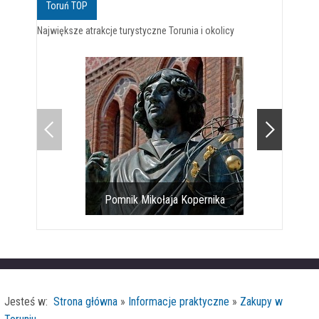
Toruń TOP
Największe atrakcje turystyczne Torunia i okolicy
Pomnik Mikołaja Kopernika
Toruński gotyk na 
Jesteś w:
Strona główna
»
Informacje praktyczne
»
Zakupy w