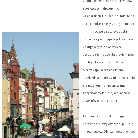
zakupu obuwia, odzieży, artykułów
spożywczych, drogeryjnych,
księgarskich i in. W dużej mierze są
to eleganckie sklepy znanych marek
i firm, mogące zaspokoić gusta
najbardziej wymagających klientów.
Zakupy w tym zabytkowym
obszarze to niezwykła przyjemność
i hobby dla wielu osób. Poza
tym zakupy są też celem dla
przyjezdnych, którzy nie tylko oddają
się podziwianiu i poznawaniu
zabytkowego Torunia, ale łączą to
z wędrówką po sklepach.
Toruń nie jest miastem drogim.
Zarówno dla przyjezdnych, jak i dla
mieszkańców. Dla tych ostatnich pod