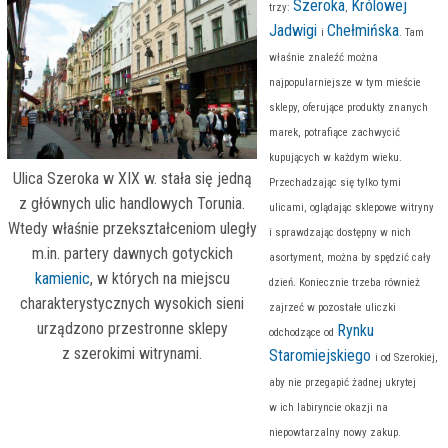
Szeroka
Królowej
trzy:
,
Jadwigi
Chełmińska
i
. Tam
właśnie znaleźć można
najpopularniejsze w tym mieście
sklepy, oferujące produkty znanych
marek, potrafiące zachwycić
kupujących w każdym wieku.
Ulica Szeroka w XIX w. stała się jedną
Przechadzając się tylko tymi
z głównych ulic handlowych Torunia.
ulicami, oglądając sklepowe witryny
Wtedy właśnie przekształceniom uległy
i sprawdzając dostępny w nich
m.in. partery dawnych gotyckich
asortyment, można by spędzić cały
kamienic
, w których na miejscu
dzień. Koniecznie trzeba również
charakterystycznych wysokich sieni
zajrzeć w pozostałe uliczki
urządzono przestronne sklepy
Rynku
odchodzące od
z szerokimi witrynami.
Staromiejskiego
i od Szerokiej,
aby nie przegapić żadnej ukrytej
w ich labiryncie okazji na
niepowtarzalny nowy zakup.