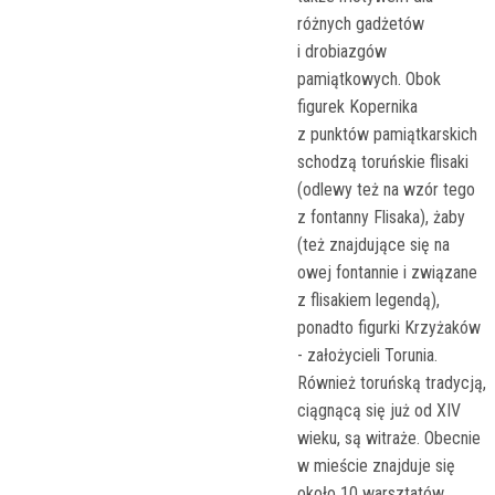
różnych gadżetów
i drobiazgów
pamiątkowych. Obok
figurek Kopernika
z punktów pamiątkarskich
schodzą toruńskie flisaki
(odlewy też na wzór tego
z fontanny Flisaka), żaby
(też znajdujące się na
owej fontannie i związane
z flisakiem legendą),
ponadto figurki Krzyżaków
- założycieli Torunia.
Również toruńską tradycją,
ciągnącą się już od XIV
wieku, są witraże. Obecnie
w mieście znajduje się
około 10 warsztatów