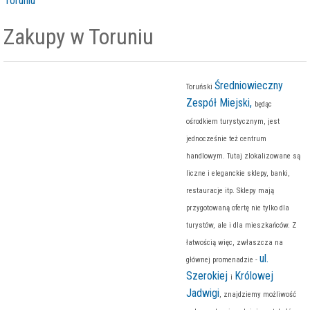
Toruniu
Zakupy w Toruniu
Średniowieczny
Toruński
Zespół Miejski,
będąc
ośrodkiem turystycznym, jest
jednocześnie też centrum
handlowym. Tutaj zlokalizowane są
liczne i eleganckie sklepy, banki,
restauracje itp. Sklepy mają
przygotowaną ofertę nie tylko dla
turystów, ale i dla mieszkańców. Z
łatwością więc, zwłaszcza na
ul.
głównej promenadzie -
Szerokiej
Królowej
i
Jadwigi
, znajdziemy możliwość