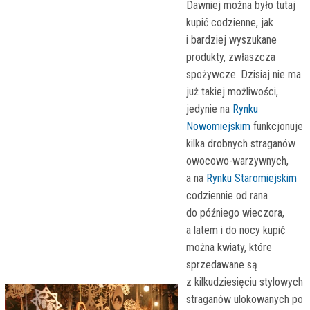
Dawniej można było tutaj
kupić codzienne, jak
i bardziej wyszukane
produkty, zwłaszcza
spożywcze. Dzisiaj nie ma
już takiej możliwości,
jedynie na
Rynku
Nowomiejskim
funkcjonuje
kilka drobnych straganów
owocowo-warzywnych,
a na
Rynku Staromiejskim
codziennie od rana
do późniego wieczora,
a latem i do nocy kupić
można kwiaty, które
sprzedawane są
z kilkudziesięciu stylowych
straganów ulokowanych po