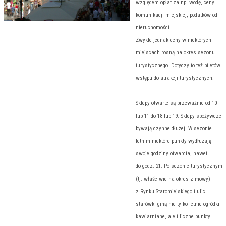
względem opłat za np. wodę, ceny
komunikacji miejskiej, podatków od
nieruchomości.
Zwykle jednak ceny w niektórych
miejscach rosną na okres sezonu
turystycznego. Dotyczy to też biletów
wstępu do atrakcji turystycznych.
Sklepy otwarte są przeważnie od 10
lub 11 do 18 lub 19. Sklepy spożywcze
bywają czynne dłużej. W sezonie
letnim niektóre punkty wydłużają
swoje godziny otwarcia, nawet
do godz. 21. Po sezonie turystycznym
(tj. właściwie na okres zimowy)
z Rynku Staromiejskiego i ulic
starówki giną nie tylko letnie ogródki
kawiarniane, ale i liczne punkty