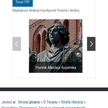
Toruń TOP
Największe atrakcje turystyczne Torunia i okolicy
Pomnik Mikołaja Kopernika
Toruński gotyk na 
Jesteś w:
Strona główna
»
O Toruniu
»
Strefa Historia
»