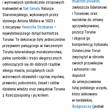
miastom pruskim
,
i wymownych symbolicznie stropowych
zwłaszcza Gdańskowi
malowideł w
Sali Senatu
Ratusza
i Toruniowi, oraz
Staromiejskiego, wykonanych przez
nacisków do zmiany
słynnego Antona Möllera w 1603 r.
uprzywilejowanej
z inicjatywy
Heinricha Strobanda
–
pozycji Torunia
najwybitniejszego dotąd burmistrza
i objęcia go
Torunia. Te dekoracje były jednocześnie
kompetencją trybunału.
przejawem panującego w ówczesnym
Ostatecznie Toruń
Toruniu luterańskiego moralizatorstwa,
zwyciężył w obronie
pełne symboliki i treści alegorycznych
swoich przywilejów
odnoszących się do dobrych rządów
i autonomii i nie
silnego miasta, pożądanych cech
dopuścił
wzorowych obywateli i rajców, męstwa,
do umiejscowienia
prawości, pobożności, zasad i celów
tutaj polskiego urzędu,
działania władzy oraz związków Torunia
który ulokowano
z Rzeczpospolitą i jej królem.
w niedalekiej
Bydgoszczy
(jednak