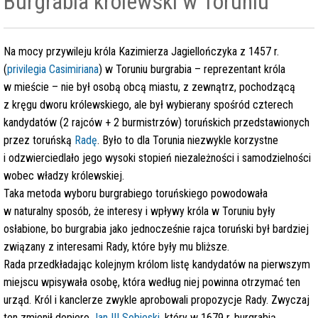
Burgrabia królewski w Toruniu
Na mocy przywileju króla Kazimierza Jagiellończyka z 1457 r.
(
privilegia Casimiriana
) w Toruniu burgrabia – reprezentant króla
w mieście – nie był osobą obcą miastu, z zewnątrz, pochodzącą
z kręgu dworu królewskiego, ale był wybierany spośród czterech
kandydatów (2 rajców + 2 burmistrzów) toruńskich przedstawionych
przez toruńską
Radę
. Było to dla Torunia niezwykle korzystne
i odzwierciedlało jego wysoki stopień niezależności i samodzielności
wobec władzy królewskiej.
Taka metoda wyboru burgrabiego toruńskiego powodowała
w naturalny sposób, że interesy i wpływy króla w Toruniu były
osłabione, bo burgrabia jako jednocześnie rajca toruński był bardziej
związany z interesami Rady, które były mu bliższe.
Rada przedkładając kolejnym królom listę kandydatów na pierwszym
miejscu wpisywała osobę, która według niej powinna otrzymać ten
urząd. Król i kanclerze zwykle aprobowali propozycje Rady. Zwyczaj
ten zmienił dopiero
Jan III Sobieski
, który w 1679 r. burgrabią