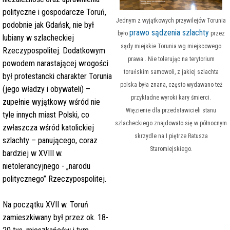
polityczne i gospodarcze Toruń,
Jednym z wyjątkowych przywilejów Torunia
podobnie jak Gdańsk, nie był
prawo sądzenia szlachty
było
przez
lubiany w szlacheckiej
sądy miejskie Torunia wg miejscowego
Rzeczypospolitej. Dodatkowym
prawa . Nie tolerując na terytorium
powodem narastającej wrogości
toruńskim samowoli, z jakiej szlachta
był protestancki charakter Torunia
polska była znana, często wydawano też
(jego władzy i obywateli) –
przykładne wyroki kary śmierci.
zupełnie wyjątkowy wśród nie
Więzienie dla przedstawicieli stanu
tyle innych miast Polski, co
szlacheckiego znajdowało się w północnym
zwłaszcza wśród katolickiej
skrzydle na I piętrze Ratusza
szlachty –
panującego,
coraz
Staromiejskiego.
bardziej w XVIII w.
nietolerancyjnego - „narodu
politycznego” Rzeczypospolitej.
Na początku XVII w. Toruń
zamieszkiwany był przez ok. 18-