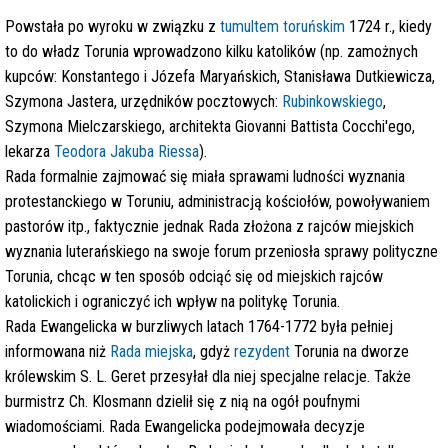
Powstała po wyroku w związku z
tumultem toruńskim
1724 r., kiedy
to do władz Torunia wprowadzono kilku katolików (np. zamożnych
kupców: Konstantego i Józefa Maryańskich, Stanisława Dutkiewicza,
Szymona Jastera, urzędników pocztowych:
Rubinkowskiego
,
Szymona Mielczarskiego, architekta Giovanni Battista Cocchi'ego,
lekarza
Teodora Jakuba Riessa
).
Rada formalnie zajmować się miała sprawami ludności wyznania
protestanckiego w Toruniu, administracją kościołów, powoływaniem
pastorów itp., faktycznie jednak Rada złożona z rajców miejskich
wyznania luterańskiego na swoje forum przeniosła sprawy polityczne
Torunia, chcąc w ten sposób odciąć się od miejskich rajców
katolickich i ograniczyć ich wpływ na politykę Torunia.
Rada Ewangelicka w burzliwych latach 1764-1772 była pełniej
informowana niż
Rada miejska
, gdyż
rezydent
Torunia na dworze
królewskim S. L. Geret przesyłał dla niej specjalne relacje. Także
burmistrz Ch. Klosmann dzielił się z nią na ogół poufnymi
wiadomościami. Rada Ewangelicka podejmowała decyzje