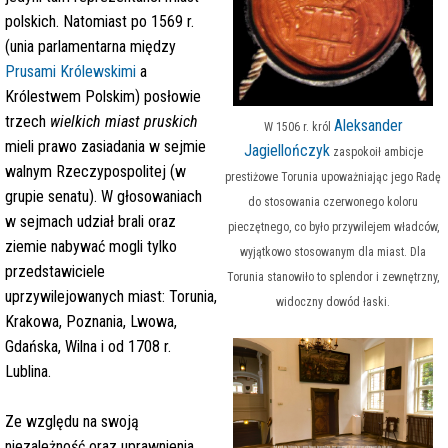
polskich. Natomiast po 1569 r.
(unia parlamentarna między
Prusami Królewskimi
a
Królestwem Polskim) posłowie
trzech
wielkich miast pruskich
Aleksander
W 1506 r. król
mieli prawo zasiadania w sejmie
Jagiellończyk
zaspokoił ambicje
walnym Rzeczypospolitej (w
prestiżowe Torunia upoważniając jego Radę
grupie senatu). W głosowaniach
do stosowania czerwonego koloru
w sejmach udział brali oraz
pieczętnego, co było przywilejem władców,
ziemie nabywać mogli tylko
wyjątkowo stosowanym dla miast. Dla
przedstawiciele
Torunia stanowiło to splendor i zewnętrzny,
uprzywilejowanych miast: Torunia,
widoczny dowód łaski.
Krakowa, Poznania, Lwowa,
Gdańska, Wilna i od 1708 r.
Lublina.
Ze względu na swoją
niezależność oraz uprawnienia