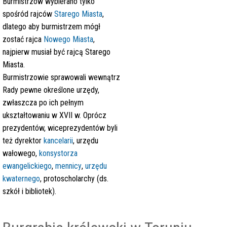
Burmistrzów wybierano tylko
spośród rajców
Starego Miasta
,
dlatego aby burmistrzem mógł
zostać rajca
Nowego Miasta
,
najpierw musiał być rajcą Starego
Miasta.
Burmistrzowie sprawowali wewnątrz
Rady pewne określone urzędy,
zwłaszcza po ich pełnym
ukształtowaniu w XVII w. Oprócz
prezydentów, wiceprezydentów byli
też dyrektor
kancelarii
, urzędu
wałowego,
konsystorza
ewangelickiego
,
mennicy
,
urzędu
kwaternego
, protoscholarchy (ds.
szkół i bibliotek).
s