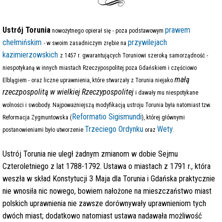
Ustrój Torunia
prawem
nowożytnego opierał się - poza podstawowym
chełmińskim
przywilejach
- w swoim zasadniczym zrębie na
kazimierzowskich
z 1457 r. gwarantujących Toruniowi szeroką samorządność -
niespotykaną w innych miastach Rzeczypospolitej poza Gdańskiem i częściowo
małą
Elblągiem - oraz liczne uprawnienia, które stwarzały z Torunia niejako
rzeczpospolitą w wielkiej Rzeczypospolitej
i dawały mu niespotykane
wolności i swobody. Najpoważniejszą modyfikacją ustroju Torunia była natomiast tzw.
Reformatio Sigismundi
Reformacja Zygmuntowska (
), której głównymi
Trzeciego Ordynku
Wety
postanowieniami było utworzenie
oraz
.
Ustrój Torunia nie uległ żadnym zmianom w dobie Sejmu
Czteroletniego z lat 1788-1792. Ustawa o miastach z 1791 r., która
weszła w skład Konstytucji 3 Maja dla Torunia i Gdańska praktycznie
nie wnosiła nic nowego, bowiem nałożone na mieszczaństwo miast
polskich uprawnienia nie zawsze dorównywały uprawnieniom tych
dwóch miast; dodatkowo natomiast ustawa nadawała możliwość