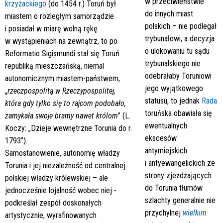
w przeciwieństwie
krzyżackiego
(do 1454 r.) Toruń był
do innych miast
miastem o rozległym samorządzie
polskich – nie podlegał
i posiadał w miarę wolną rękę
trybunałowi, a decyzja
w wystąpieniach na zewnątrz, to po
o ulokowaniu tu sądu
Reformatio Sigismundi stał się Toruń
trybunalskiego nie
republiką mieszczańską, niemal
odebrałaby Toruniowi
autonomicznym miastem-państwem,
jego wyjątkowego
„
rzeczpospolitą w Rzeczypospolitej,
statusu, to jednak
Rada
która gdy tylko się to rajcom podobało,
toruńska obawiała się
zamykała swoje bramy nawet królom
” (L.
ewentualnych
Koczy: „Dzieje wewnętrzne Torunia do r.
ekscesów
1793”).
antymiejskich
Samostanowienie, autonomię władzy
i antyewangelickich ze
Torunia i jej niezależność od centralnej
strony zjeżdżających
polskiej władzy królewskiej – ale
do Torunia tłumów
jednocześnie lojalność wobec niej -
szlachty generalnie nie
podkreślał zespół doskonałych
przychylnej
wielkim
artystycznie, wyrafinowanych