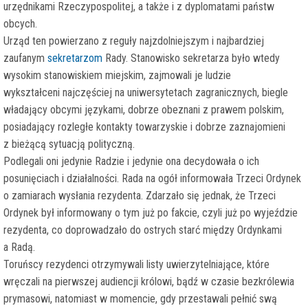
urzędnikami Rzeczypospolitej, a także i z dyplomatami państw
obcych.
Urząd ten powierzano z reguły najzdolniejszym i najbardziej
zaufanym
sekretarzom
Rady. Stanowisko sekretarza było wtedy
wysokim stanowiskiem miejskim, zajmowali je ludzie
wykształceni
najczęściej na uniwersytetach zagranicznych, biegle
władający obcymi językami, dobrze obeznani z prawem polskim,
posiadający rozległe kontakty towarzyskie i dobrze zaznajomieni
z bieżącą sytuacją polityczną.
Podlegali oni jedynie Radzie i jedynie ona decydowała o ich
posunięciach i działalności. Rada na ogół informowała Trzeci Ordynek
o zamiarach wysłania rezydenta. Zdarzało się jednak, że Trzeci
Ordynek był informowany o tym już po fakcie, czyli już po wyjeździe
rezydenta, co doprowadzało do ostrych starć między Ordynkami
a Radą.
Toruńscy rezydenci otrzymywali listy uwierzytelniające, które
wręczali na pierwszej audiencji królowi, bądź w czasie bezkrólewia
prymasowi, natomiast w momencie, gdy przestawali pełnić swą