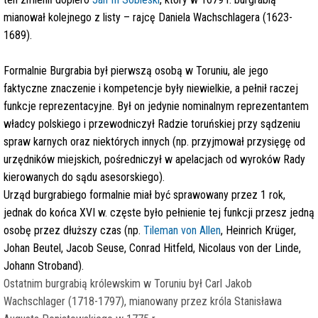
mianował kolejnego z listy – rajcę Daniela Wachschlagera (1623-
1689).
Formalnie Burgrabia był pierwszą osobą w Toruniu, ale jego
faktyczne znaczenie i kompetencje były niewielkie, a pełnił raczej
funkcje reprezentacyjne. Był on jedynie nominalnym reprezentantem
władcy polskiego i przewodniczył Radzie toruńskiej przy sądzeniu
spraw karnych oraz niektórych innych (np. przyjmował przysięgę od
urzędników miejskich, pośredniczył w apelacjach od wyroków Rady
kierowanych do sądu asesorskiego).
Urząd burgrabiego formalnie miał być sprawowany przez 1 rok,
jednak do końca XVI w. częste było pełnienie tej funkcji przesz jedną
osobę przez dłuższy czas (np.
Tileman von Allen
, Heinrich Krüger,
Johan Beutel, Jacob Seuse, Conrad Hitfeld, Nicolaus von der Linde,
Johann Stroband).
Ostatnim burgrabią królewskim w Toruniu był Carl Jakob
Wachschlager (1718-1797), mianowany przez króla Stanisława