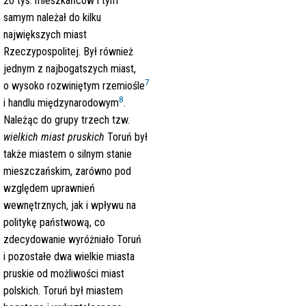
20 tys. mieszkańców i tym
samym należał do kilku
największych miast
Rzeczypospolitej. Był również
jednym z najbogatszych miast,
7
o wysoko rozwiniętym rzemiośle
8
i handlu międzynarodowym
.
Należąc do grupy trzech tzw.
wielkich miast pruskich
Toruń był
także miastem o silnym stanie
mieszczańskim, zarówno pod
względem uprawnień
wewnętrznych, jak i wpływu na
politykę państwową, co
zdecydowanie wyróżniało Toruń
i pozostałe dwa wielkie miasta
pruskie od możliwości miast
polskich. Toruń był miastem