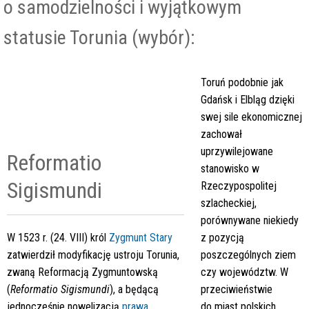
o samodzielności i wyjątkowym
statusie Torunia (wybór):
Toruń podobnie jak
Gdańsk i Elbląg dzięki
swej sile ekonomicznej
zachował
uprzywilejowane
Reformatio
stanowisko w
Sigismundi
Rzeczypospolitej
szlacheckiej,
porównywane niekiedy
W 1523 r. (24. VIII) król
Zygmunt Stary
z pozycją
zatwierdził modyfikację ustroju Torunia,
poszczególnych ziem
zwaną Reformacją Zygmuntowską
czy województw. W
(
Reformatio Sigismundi
), a będącą
przeciwieństwie
jednocześnie nowelizacją
prawa
do miast polskich