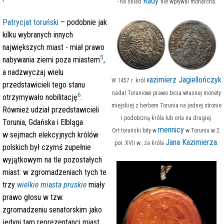
Rady
- na skład
nie wpływał monarcha.
Patrycjat toruński
– podobnie jak
kilku wybranych innych
największych miast - miał prawo
5
nabywania ziemi poza miastem
,
a nadzwyczaj wielu
azimierz Jagiellończyk
W 1457 r. król K
przedstawicieli tego stanu
nadał Toruniowi prawo bicia własnej monety
6
otrzymywało nobilitację
.
miejskiej z herbem Torunia na jednej stronie
Również udział przedstawicieli
i podobizną króla lub orła na drugiej.
Torunia, Gdańska i Elbląga
mennicy
Ort toruński bity w
w Toruniu w 2.
w sejmach elekcyjnych królów
Jana Kazimierza
poł. XVII w., za króla
.
polskich był czymś zupełnie
wyjątkowym na tle pozostałych
miast: w zgromadzeniach tych te
trzy
wielkie miasta pruskie
miały
prawo głosu w tzw.
zgromadzeniu senatorskim jako
jedyni tam reprezentanci miast