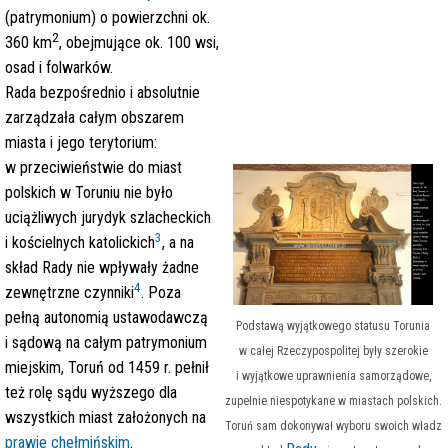
(patrymonium) o powierzchni ok.
2
360 km
, obejmujące ok. 100 wsi,
osad i folwarków.
Rada bezpośrednio i absolutnie
zarządzała całym obszarem
miasta i jego terytorium:
w przeciwieństwie do miast
polskich w Toruniu nie było
uciążliwych jurydyk szlacheckich
3
i kościelnych katolickich
,
a na
skład Rady nie wpływały żadne
4
zewnętrzne czynniki
.
Poza
pełną autonomią ustawodawczą
Podstawą wyjątkowego statusu Torunia
i sądową na całym patrymonium
w całej Rzeczypospolitej były szerokie
miejskim, Toruń od 1459 r. pełnił
i wyjątkowe uprawnienia samorządowe,
też rolę sądu wyższego dla
zupełnie niespotykane w miastach polskich.
wszystkich miast założonych na
Toruń sam dokonywał wyboru swoich władz
prawie chełmińskim
.