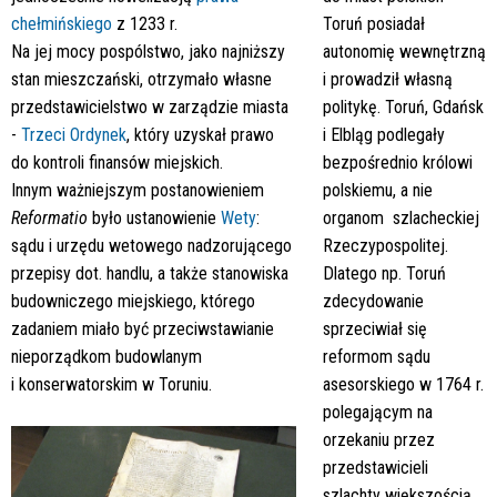
chełmińskiego
z 1233 r.
Toruń posiadał
Na jej mocy pospólstwo, jako najniższy
autonomię wewnętrzną
stan mieszczański, otrzymało własne
i prowadził własną
przedstawicielstwo w zarządzie miasta
politykę. Toruń, Gdańsk
-
Trzeci Ordynek
, który uzyskał prawo
i Elbląg podlegały
do kontroli finansów miejskich.
bezpośrednio królowi
Innym ważniejszym postanowieniem
polskiemu, a nie
Reformatio
było ustanowienie
Wety
:
organom szlacheckiej
sądu i urzędu wetowego nadzorującego
Rzeczypospolitej.
przepisy dot. handlu, a
także stanowiska
Dlatego np. Toruń
budowniczego miejskiego, którego
zdecydowanie
zadaniem miało być przeciwstawianie
sprzeciwiał się
nieporządkom budowlanym
reformom sądu
i konserwatorskim w Toruniu.
asesorskiego w 1764 r.
polegającym na
orzekaniu przez
przedstawicieli
szlachty większością