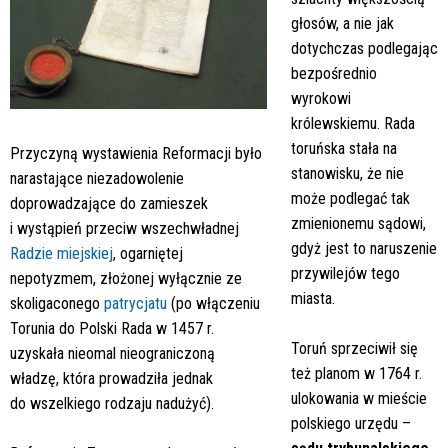
głosów, a nie jak
dotychczas podlegając
bezpośrednio
wyrokowi
królewskiemu. Rada
toruńska stała na
Przyczyną wystawienia Reformacji było
stanowisku, że nie
narastające niezadowolenie
może podlegać tak
doprowadzające do zamieszek
zmienionemu sądowi,
i wystąpień przeciw wszechwładnej
gdyż jest to naruszenie
Radzie miejskiej
, ogarniętej
przywilejów tego
nepotyzmem, złożonej wyłącznie ze
miasta.
skoligaconego
patrycjatu
(po włączeniu
Torunia do Polski Rada
w 1457 r.
Toruń sprzeciwił się
uzyskała nieomal nieograniczoną
też planom w 1764 r.
władzę, która prowadziła jednak
ulokowania w mieście
do wszelkiego rodzaju nadużyć).
polskiego urzędu –