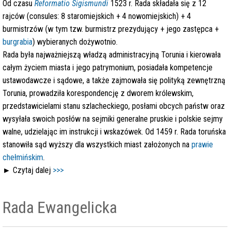
Od czasu
Reformatio Sigismundi
1523 r. Rada składała się z 12
rajców (consules: 8 staromiejskich + 4 nowomiejskich) + 4
burmistrzów
(w tym tzw. burmistrz prezydujący + jego zastępca +
burgrabia
) wybieranych dożywotnio.
Rada była najważniejszą władzą administracyjną Torunia i kierowała
całym życiem miasta i jego patrymonium, posiadała kompetencje
ustawodawcze i sądowe, a także zajmowała się polityką zewnętrzną
Torunia, prowadziła korespondencję z dworem królewskim,
przedstawicielami stanu szlacheckiego, posłami obcych państw oraz
wysyłała swoich posłów na sejmiki generalne pruskie i polskie sejmy
walne, udzielając im instrukcji i wskazówek. Od 1459 r. Rada toruńska
stanowiła sąd wyższy dla wszystkich miast założonych na
prawie
chełmińskim
.
►
Czytaj dalej
>>>
Rada Ewangelicka