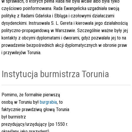
w sprawach, o których pełna Rada nie była wcale albo była tylko
częściowo poinformowana. Rada Ewangelicka uzgadniała swoją
politykę z Radami Gdańska i Elbląga i czołowymi działaczami
dysydenckimi. Instruowała S. L. Gereta i kierowała jego działalnością
polityczno-propagandową w Warszawie. Szczególnie ważne były jej
kontakty z obcymi dyplomatami i dworami, gdyż pozwalała jej to na
prowadzenie bezpośrednich akcji dyplomatycznych w obronie praw
i przywilejów Torunia.
Instytucja burmistrza Torunia
Pomimo, że formalnie pierwszą
osobą w Toruniu był
burgrabia
, to
faktycznie prawdziwą głową Torunia
był burmistrz
prezydujący/urzędujący (po 1550 r.
określany jako prezydent).