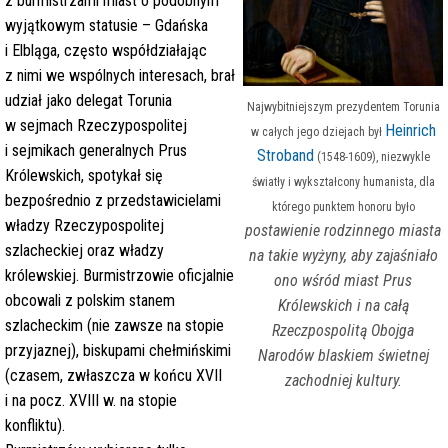
z burmistrzami miast o podobnym
wyjątkowym statusie – Gdańska
i Elbląga, często współdziałając
z nimi we wspólnych interesach, brał
udział jako delegat Torunia
Najwybitniejszym prezydentem Torunia
w sejmach Rzeczypospolitej
Heinrich
w całych jego dziejach był
i sejmikach generalnych Prus
Stroband
(1548-1609), niezwykle
Królewskich, spotykał się
światły i wykształcony humanista, dla
bezpośrednio z przedstawicielami
którego punktem honoru było
władzy Rzeczypospolitej
postawienie rodzinnego miasta
szlacheckiej oraz władzy
na takie wyżyny, aby zajaśniało
królewskiej. Burmistrzowie oficjalnie
ono wśród miast Prus
obcowali z polskim stanem
Królewskich i na całą
szlacheckim (nie zawsze na stopie
Rzeczpospolitą Obojga
przyjaznej), biskupami chełmińskimi
Narodów blaskiem świetnej
(czasem, zwłaszcza w końcu XVII
zachodniej kultury.
i na pocz. XVIII w. na stopie
konfliktu).