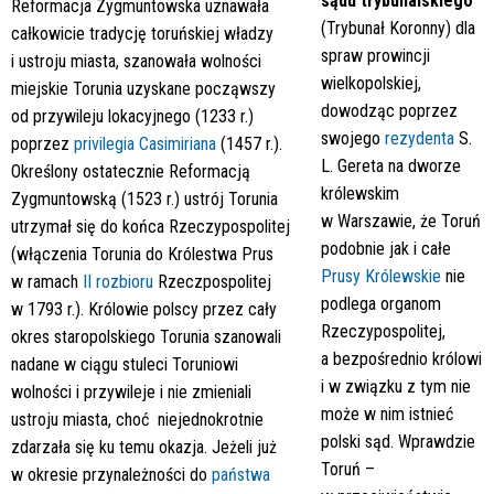
sądu trybunalskiego
Reformacja Zygmuntowska uznawała
(Trybunał Koronny) dla
całkowicie tradycję toruńskiej władzy
spraw prowincji
i ustroju miasta, szanowała wolności
wielkopolskiej,
miejskie Torunia uzyskane począwszy
dowodząc poprzez
od przywileju lokacyjnego (1233 r.)
swojego
rezydenta
S.
poprzez
privilegia Casimiriana
(1457 r.).
L. Gereta na dworze
Określony ostatecznie Reformacją
królewskim
Zygmuntowską (1523 r.) ustrój Torunia
w Warszawie, że Toruń
utrzymał się do końca Rzeczypospolitej
podobnie jak i całe
(włączenia Torunia do Królestwa Prus
Prusy Królewskie
nie
w ramach
II rozbioru
Rzeczpospolitej
podlega organom
w 1793 r.). Królowie polscy przez cały
Rzeczypospolitej,
okres staropolskiego Torunia szanowali
a bezpośrednio królowi
nadane w ciągu stuleci Toruniowi
i w związku z tym nie
wolności i przywileje i nie zmieniali
może w nim istnieć
ustroju miasta, choć niejednokrotnie
polski sąd. Wprawdzie
zdarzała się ku temu okazja. Jeżeli już
Toruń –
w okresie przynależności do
państwa