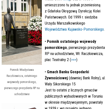
umieszczono tu jednak przeniesioną
z Gdańska Okręgową Dyrekcję Kolei
Państwowych. Od 1999 r. siedziba
Urzędu Marszałkowskiego
Województwa Kujawsko-Pomorskiego
.
•
Pomnik ostatniego wojewody
pomorskiego
, pierwszego prezydenta
RP na uchodźstwie, Wł. Raczkiewicza,
plac Teatralny 2 (
>>>
)
Pomnik Władysława
•
Gmach Banku Gospodarki
Raczkiewicza, ostatniego
Żywnościowej
(dawniej Bank Rolny), ul.
wojewody pomorskiego,
Wały Sikorskiego 15
pierwszego prezydenta RP na
Jest to ostatni z licznych gmaców
uchodźstwie
publicznych wybudowanych w Toruniu
w okresie międzywojennym, powstały
w 1939 r. wg projektu jednego