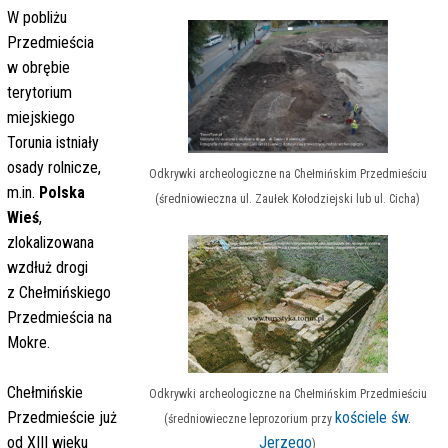
W pobliżu
Przedmieścia
w obrębie
terytorium
miejskiego
Torunia istniały
osady rolnicze,
Odkrywki archeologiczne na Chełmińskim Przedmieściu
m.in.
Polska
(średniowieczna ul. Zaułek Kołodziejski lub ul. Cicha)
Wieś
,
zlokalizowana
wzdłuż drogi
z Chełmińskiego
Przedmieścia na
Mokre.
Chełmińskie
Odkrywki archeologiczne na Chełmińskim Przedmieściu
Przedmieście już
kościele św.
(średniowieczne leprozorium przy
od XIII wieku
Jerzego
)