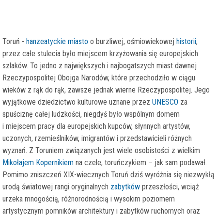
www.przewodnik.torun.pl
www.przewodnicy.torun.pl
Toruń -
hanzeatyckie miasto
o burzliwej, ośmiowiekowej
historii
,
przez całe stulecia było miejscem krzyżowania się europejskich
szlaków. To jedno z największych i najbogatszych miast dawnej
Rzeczypospolitej Obojga Narodów, które przechodziło w ciągu
wieków z rąk do rąk, zawsze jednak wierne Rzeczypospolitej. Jego
wyjątkowe dziedzictwo kulturowe uznane przez
UNESCO
za
spuściznę całej ludzkości, niegdyś było wspólnym domem
i miejscem pracy dla europejskich kupców, słynnych artystów,
uczonych, rzemieślników, imigrantów i przedstawicieli różnych
wyznań. Z Toruniem związanych jest wiele osobistości z wielkim
Mikołajem Kopernikiem
na czele, toruńczykiem – jak sam podawał.
Pomimo zniszczeń XIX-wiecznych Toruń dziś wyróżnia się niezwykłą
urodą światowej rangi oryginalnych
zabytków
przeszłości, wciąż
urzeka mnogością, różnorodnością i wysokim poziomem
artystycznym pomników architektury i zabytków ruchomych oraz