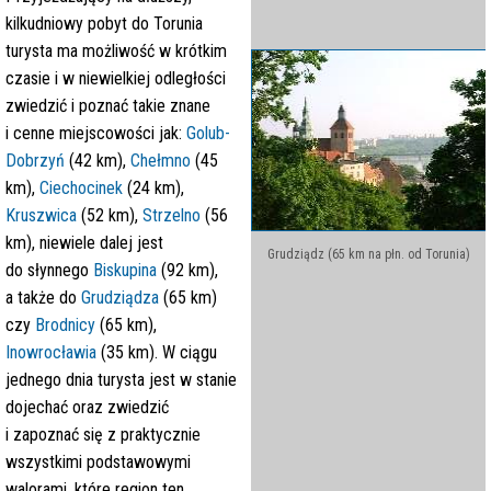
kilkudniowy pobyt do Torunia
turysta ma możliwość w krótkim
czasie i w niewielkiej odległości
zwiedzić i poznać takie znane
i cenne miejscowości jak:
Golub-
Dobrzyń
(42 km),
Chełmno
(45
km),
Ciechocinek
(24 km),
Kruszwica
(52 km),
Strzelno
(56
km), niewiele dalej jest
Grudziądz (65 km na płn. od Torunia)
do słynnego
Biskupina
(92 km),
a także do
Grudziądza
(65 km)
czy
Brodnicy
(65 km),
Inowrocławia
(35 km). W ciągu
jednego dnia turysta jest w stanie
dojechać oraz zwiedzić
i zapoznać się z praktycznie
wszystkimi podstawowymi
walorami, które region ten