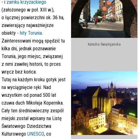
- i
zamku krzyżackiego
(założonego w poł. XIII w.),
o łącznej powierzchni ok. 36 ha,
zawierający najważniejsze
obiekty -
hity Torunia
.
Zainteresowani mogą spędzić tu
Katedra Świętojańska
kilka dni, jednak poznawanie
Torunia, jego miejsc, związanej
z nimi zawiłej historii
, to prces
wręcz bez końca.
Tutaj na każdym kroku gotyk jest
na wyciągnięcie ręki. Nad
wszystkim od ponad 500 lat
czuwa duch Mikołaja Kopernika.
Cały ten średniowieczny zespół
miejski został wpisany na Listę
Światowego Dziedzictwa
Kulturowego
UNESCO
, co