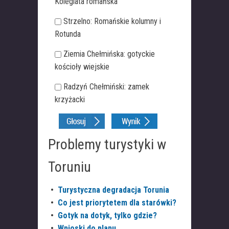
Kolegiata romańska
Strzelno: Romańskie kolumny i
Rotunda
Ziemia Chełmińska: gotyckie
kościoły wiejskie
Radzyń Chełmiński: zamek
krzyżacki
Problemy turystyki w
Toruniu
•
Turystyczna degradacja Torunia
•
Co jest priorytetem dla starówki?
•
Gotyk na dotyk, tylko gdzie?
•
Wnioski do planu