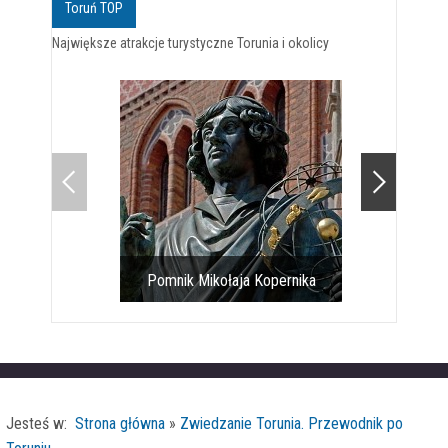
Toruń TOP
Największe atrakcje turystyczne Torunia i okolicy
Pomnik Mikołaja Kopernika
Toruński gotyk na dotyk
Jesteś w:
Strona główna
»
Zwiedzanie Torunia. Przewodnik po