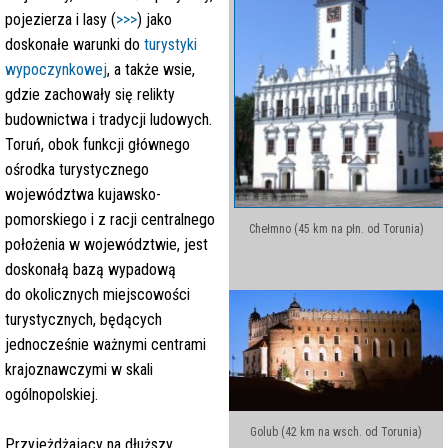
pojezierza i lasy (
>>>
) jako
doskonałe warunki do
turystyki
wypoczynkowej
, a także wsie,
gdzie zachowały się relikty
budownictwa i tradycji ludowych.
Toruń, obok funkcji głównego
ośrodka turystycznego
województwa kujawsko-
pomorskiego i z racji centralnego
Chełmno (45 km na płn. od Torunia)
położenia w województwie, jest
doskonałą bazą wypadową
do okolicznych miejscowości
turystycznych, będących
jednocześnie ważnymi centrami
krajoznawczymi w skali
ogólnopolskiej.
Golub (42 km na wsch. od Torunia)
Przyjeżdżający na dłuższy,