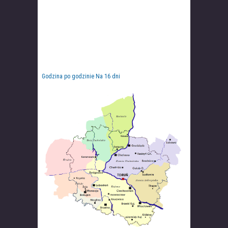
Godzina po godzinie
Na 16 dni