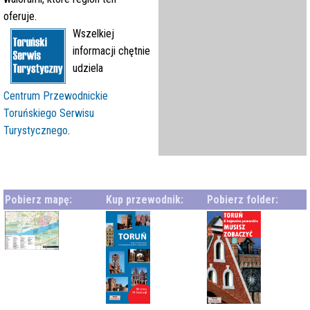
oferuje.
Wszelkiej
informacji chętnie
udziela
Centrum Przewodnickie
Toruńskiego Serwisu
Turystycznego
.
Pobierz mapę:
Kup przewodnik:
Pobierz folder: