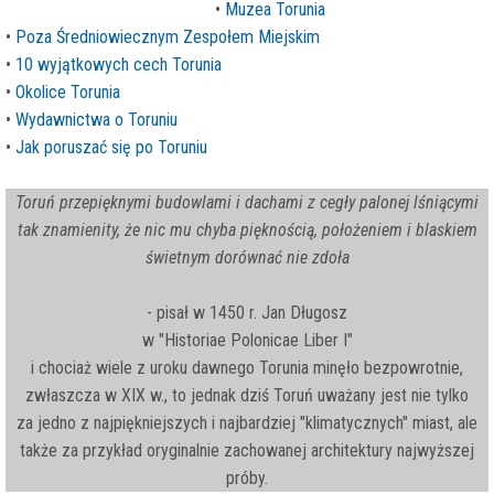
•
Muzea Torunia
•
Poza Średniowiecznym Zespołem Miejskim
•
10 wyjątkowych cech Torunia
•
Okolice Torunia
•
Wydawnictwa o Toruniu
•
Jak poruszać się po Toruniu
Toruń przepięknymi budowlami i dachami z cegły palonej lśniącymi
tak znamienity, że nic mu chyba pięknością, położeniem i blaskiem
świetnym dorównać nie zdoła
- pisał w 1450 r. Jan Długosz
w "Historiae Polonicae Liber I"
i chociaż wiele z uroku dawnego Torunia minęło bezpowrotnie,
zwłaszcza w XIX w., to jednak dziś Toruń uważany jest nie tylko
za jedno z najpiękniejszych i najbardziej "klimatycznych" miast, ale
także za przykład oryginalnie zachowanej architektury najwyższej
próby.