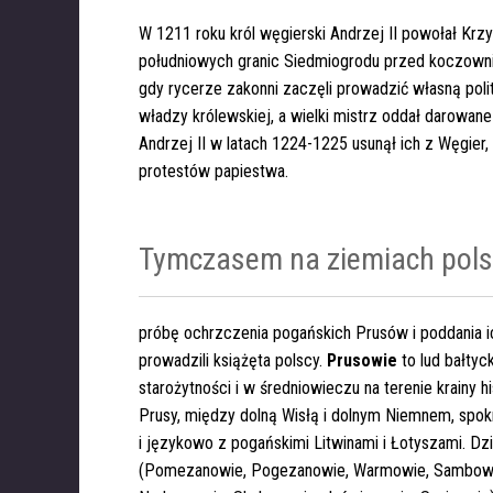
W 1211 roku król węgierski Andrzej II powołał Kr
południowych granic Siedmiogrodu przed koczown
gdy rycerze zakonni zaczęli prowadzić własną polit
władzy królewskiej, a wielki mistrz oddał darowane
Andrzej II w latach 1224-1225 usunął ich z Węgie
protestów papiestwa.
Tymczasem na ziemiach pols
próbę ochrzczenia pogańskich Prusów i poddania
i
prowadzili książęta polscy.
Prusowie
to lud bałtyck
starożytności i w średniowieczu na terenie
krainy h
Prusy, między dolną Wisłą i dolnym Niemnem, spok
i językowo z pogańskimi Litwinami i Łotyszami. Dzie
(Pomezanowie, Pogezanowie, Warmowie, Sambowie