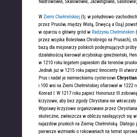
Nadrowowie, Skalowowie, Jaćwingowie, Sasinowie)
W
Ziemi Chełmińskiej
(tj. w południowo-zachodnic
przez Prusów, między Wisłą, Drwęcą a Osą) powst
w oparciu o główny gród w
Radzyniu Chełmińskim
(
przez wojska Bolesława Chrobrego na Prusach), st
bazą dla misjonarzy polskich podejmujących próby 
działalnością kierował arcybiskup gnieźnieński, Hen
w 1210 roku legatem papieskim dla terenów pruski
Jednak już w 1215 roku papież Innocenty III utworz
Prus i nadał je niemieckiemu cystersowi
Chrystia
i 100 wsi na Ziemi Chełmińskiej ofiarował w 1222 
Konrad I. W 1217 roku papież Honoriusz III zobowi
krzyżowe, aby bez zgody Chrystiana nie wkraczały 
Wyprawy krzyżowe organizowane przez Chrystiana
skuteczne, zwłaszcza w obliczu nasilających się w 
najazdów pruskich na Ziemię Chełmińską. Dlatego 
pierwsze wzmianki o rokowaniach na temat sprowa