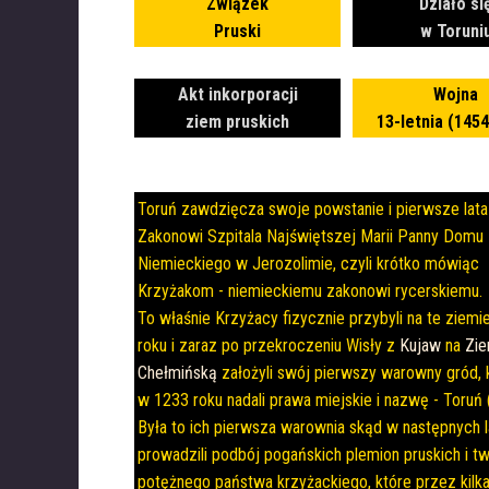
Związek
Działo si
Pruski
w Toruni
Akt inkorporacji
Wojna
ziem pruskich
13-letnia (145
Toruń zawdzięcza swoje powstanie i pierwsze lat
Zakonowi Szpitala Najświętszej Marii Panny Domu
Niemieckiego w Jerozolimie, czyli krótko mówiąc
Krzyżakom - niemieckiemu zakonowi rycerskiemu.
To właśnie Krzyżacy fizycznie przybyli na te ziem
roku i zaraz po przekroczeniu Wisły z
Kujaw
na
Zie
Chełmińską
założyli swój pierwszy warowny gród,
w 1233 roku nadali prawa miejskie i nazwę - Toruń 
Była to ich pierwsza warownia skąd w następnych 
prowadzili podbój pogańskich plemion pruskich i t
potężnego państwa krzyżackiego, które przez kilka