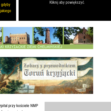
Kliknij aby powiększyć.
- gdyby
jakiego
pital przy kościele NMP