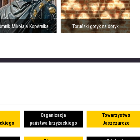
ernika
Toruński gotyk na dotyk
Ratusz Starom
Organizacja
Towarzystwo
ckiego
państwa krzyżackiego
Jaszczurcze