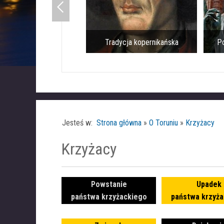
Tradycja kopernikańska
Pomnik Mikołaja Kop
Jesteś w:
Strona główna
»
O Toruniu
»
Krzyżacy
Krzyżacy
Powstanie
Upadek
państwa krzyżackiego
państwa krzyża