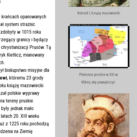
.
Konrad I, książę mazowiecki
h krańcach opanowanych
ał system strażnic
zdobyty w 1015 roku
rzegący granicy i będący
chrystianizacji Prusów. Tą
ryk Kietlicz, mianowany
ch.
ył biskupstwo misyjne dla
Plemiona pruskie w XIII w.
nowi
, któremu 23 grody
Kliknij aby powiększyć.
roku książę mazowiecki
ązał polskie wyprawy
na tereny pruskie.
 były jednak mało
latach 20. XIII wieku
już z 1225 roku pochodzą
dzenia na Ziemię