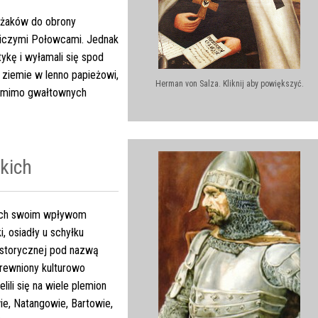
zyżaków do obrony
iczymi Połowcami. Jednak
ykę i wyłamali się spod
 ziemie w lenno papieżowi,
Herman von Salza. Kliknij aby powiększyć.
r, mimo gwałtownych
kich
ch swoim wpływom
i, osiadły u schyłku
istorycznej pod nazwą
rewniony kulturowo
lili się na wiele plemion
, Natangowie, Bartowie,