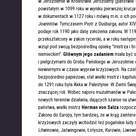
w Jerozolimie w Królestwie Jerozolimy (państwie -
powstałym w 1099 roku w wyniku pierwszej krucjat
w dokumentach w 1127 roku i mówią m.in. o ich p
Joannitów. Tymczasem Piotr z Dusburga, autor XIV
podaje rok 1190 jako datę założenia zakonu. W 119
przekształcony w zakon rycerski, a w roku następn
wziął pod swoją bezpośrednią opiekę "mistrza i brac
niemieckim".
Głównym jego zadaniem
miała być o
i pielgrzymami do Grobu Pańskiego w Jerozolimie 
niewiernymi w czasie wypraw krzyżowych. Na czel
bezpośrednio papieżowi, stał wielki mistrz i kapituł
do 1291 roku była Akka w Palestynie. W Ziemi Świę
znaczącej roli. Wobec naporu muzułmanów w Pales
nowych terenów działania, dających szanse na ut
państwa, wielki mistrz
Herman von Salza
rozpoczą
Zakonu do Europy, tym bardziej, że w krąg zainte
krzyżowych zaczęły wchodzić też pogańskie ludy n
Litwinowie, Jaćwingowie, Łotysze, Kurowie, Liwowi