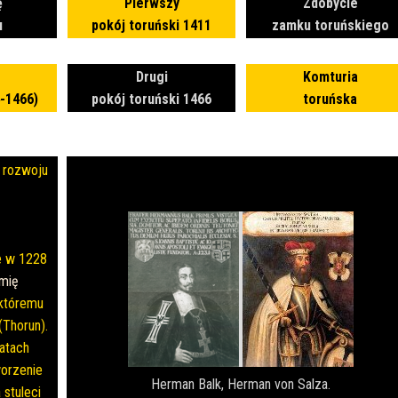
ę
Pierwszy
Zdobycie
u
pokój toruński 1411
zamku toruńskiego
Drugi
Komturia
4-1466)
pokój toruński 1466
toruńska
a rozwoju
ie w 1228
mię
 któremu
(Thorun).
latach
worzenie
Herman Balk, Herman von Salza.
 stuleci