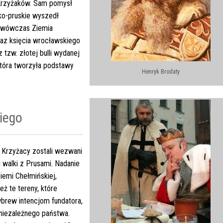
Krzyżaków. Sam pomysł
ko-pruskie wyszedł
wówczas Ziemia
raz księcia wrocławskiego
 tzw. złotej bulli wydanej
która tworzyła podstawy
Henryk Brodaty
iego
 Krzyżacy zostali wezwani
 walki z Prusami. Nadanie
emi Chełmińskiej,
eż te tereny, które
brew intencjom fundatora,
niezależnego państwa.