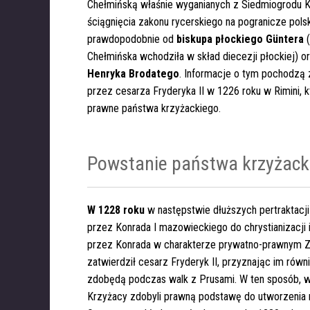
Chełmińską właśnie wyganianych z Siedmiogrodu 
ściągnięcia zakonu rycerskiego na pogranicze pols
prawdopodobnie od
biskupa płockiego Güntera
(
Chełmińska wchodziła w skład diecezji płockiej) o
Henryka Brodatego
. Informacje o tym pochodzą z
przez cesarza Fryderyka II w 1226 roku w Rimini, 
prawne państwa krzyżackiego.
Powstanie państwa krzyżack
W 1228
roku
w następstwie dłuższych pertraktacji
przez Konrada I mazowieckiego do chrystianizacji i
przez
Konrada w charakterze prywatno-prawnym Zi
zatwierdził cesarz Fryderyk II, przyznając im równi
zdobędą podczas walk z Prusami. W ten sposób, w
Krzyżacy zdobyli prawną podstawę do utworzenia 