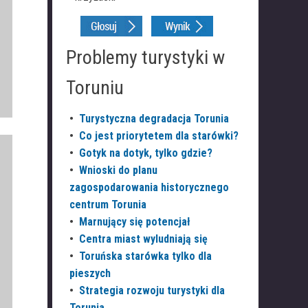
Problemy turystyki w
Toruniu
•
Turystyczna degradacja Torunia
•
Co jest priorytetem dla starówki?
•
Gotyk na dotyk, tylko gdzie?
•
Wnioski do planu
zagospodarowania historycznego
centrum Torunia
•
Marnujący się potencjał
•
Centra miast wyludniają się
•
Toruńska starówka tylko dla
pieszych
•
Strategia rozwoju turystyki dla
Torunia