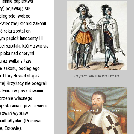
 lennie papiestwa
y) pojawiają się
odległości wobec
-wiecznej kroniki zakonu
8 roku został on
ym papież Innocenty III
i szpitala, który zwie się
pieka nad chorymi
oraz walka z tzw.
e zakonu, podległego
a, których siedzibą aż
Krzyżacy: wielki mistrz i rycerz
tej Krzyżacy nie odegrali
tynie i w poszukiwaniu
worzenie własnego
ł starania o przeniesienie
resowań wypraw
adbałtyckie (Prusowie,
e, Estowie).