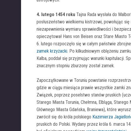
4. lutego 1454 roku
Tajna Rada wysłała do Malbo
posłuszeństwo wielkiemu kistrzowi, powołując si
niezapewnienia wymiaru sprawiedliwości i bezpie
opieczętował Hans von Beisen oraz Stare Miasto T
6. lutego rozpoczęło się w całym państwie zbrojn
zamek krzyżacki
. Po kilkudniowym oblężeniu zamku,
Kalba, poddał się przyjmując warunki kapitulacji.
znacznym stopniu zburzony został zamek.
Zapoczątkowane w Toruniu powstanie rozprzestrzen
gdzie w ciągu miesiąca prawie wszystkie zamki zn
Związek, poprzez poselstwo stanów pruskich (uczes
Starego Miasta Torunia, Chełmna, Elbląga, Starego
Głównego Miasta Gdańska, Braniewa), które wyruszy
zwrócił się do króla polskiego
Kazimierza Jagiello
pruskich do Polski. Wydany przez króla 6. marca 