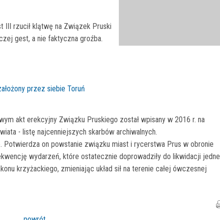
 III rzucił klątwę na Związek Pruski
aczej gest, a nie faktyczna groźba.
założony przez siebie Toruń
 akt erekcyjny Związku Pruskiego został wpisany w 2016 r. na
ta - listę najcenniejszych skarbów archiwalnych.
e. Potwierdza on powstanie związku miast i rycerstwa Prus w obronie
wencję wydarzeń, które ostatecznie doprowadziły do likwidacji jedn
onu krzyżackiego, zmieniając układ sił na terenie całej ówczesnej
powrót