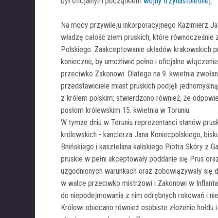
był oficjalnym początkiem
wojny trzynastoletniej
.
Na mocy przywileju inkorporacyjnego Kazimierz J
władzę całość ziem pruskich, które równocześnie 
Polskiego. Zaakceptowanie układów krakowskich pr
konieczne, by umożliwić pełne i oficjalne włączenie 
przeciwko Zakonowi. Dlatego na 9. kwietnia zwoła
przedstawiciele miast pruskich podjęli jednomyśln
z królem polskim; stwierdzono również, że odpowi
posłom królewskim 15. kwietnia w Toruniu.
W tymże dniu w Toruniu reprezentanci stanów prusk
królewskich - kanclerza Jana Koniecpolskiego, bis
Bnińskiego i kasztelana kaliskiego Piotra Skóry z 
pruskie w pełni akceptowały poddanie się Prus oraz
uzgodnionych warunkach oraz zobowiązywały się d
w walce przeciwko mistrzowi i Zakonowi w Inflanta
do niepodejmowania z nim odrębnych rokowań i nie 
Królowi obiecano również osobiste złożenie hołdu i