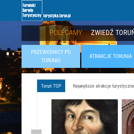
POLECAMY
POLECAMY
POZNAJ TWIER
ZWIEDŹ TORUŃ
PRZEWODNICY PO
ATRAKCJE TORUNIA
TORUNIU
Toruń TOP
Największe atrakcje turystyczne 