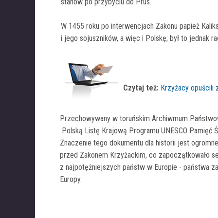
stanów po przybyciu do Prus.
W 1455 roku po interwencjach Zakonu papież Kalikst
i jego sojuszników, a więc i Polskę; był to jednak r
Czytaj też:
Krzyżacy opuścili 
Przechowywany w toruńskim Archiwmum Państwowym
Polską Listę Krajową Programu UNESCO Pamięć Świa
Znaczenie tego dokumentu dla historii jest ogromn
przed Zakonem Krzyżackim, co zapoczątkowało sek
z najpotężniejszych państw w Europie - państwa zak
Europy.