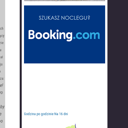
ich
ący
zie
u
ał
ju
o
za:
e!
wo
 by
e
Godzina po godzinie
Na 16 dni
bo