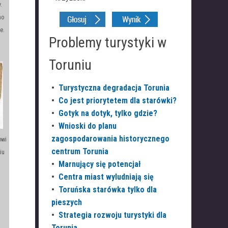
.
no
e.
Problemy turystyki w
Toruniu
•
Turystyczna degradacja Torunia
•
Co jest priorytetem dla starówki?
•
Gotyk na dotyk, tylko gdzie?
•
Wnioski do planu
zagospodarowania historycznego
owi
centrum Torunia
iu
•
Marnujący się potencjał
•
Centra miast wyludniają się
•
Toruńska starówka tylko dla
pieszych
•
Strategia rozwoju turystyki dla
Torunia