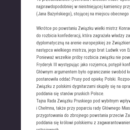
najprawdopodobniej w nieistniejącej kamienicy pr
(Jana Bażyńskiego), stojącej na miejscu obecnego
Wkrótce po powstaniu Związku wielki mistrz Konra
do rozbicia konfederacji, która zagrażała władzy z
dyplomatyczną na arenie europejskiej ze Związkie
następca wielkiego mistrza, jego brat Ludwik von E
Ponieważ wszelkie próby rozbicia związku nie powi
Fryderyk III występując jako rozjemca, potępił konf
Głównym argumentem było ograniczanie swobód ko
postanowiła oddać Prusy pod opiekę Polski. Ro
Związku z polskimi dygnitarzami skupiły się na o
poddania się stanów pruskich Polsce.
Tajna Rada Związku Pruskiego pod wybitnym wpły
i Chełmna, także przy poparciu rady Głównego Mias
przygotowania do zbrojnego powstania przeciw Za
poddania się królowi polskiemu z zagwarantowanie
ustrojowych.