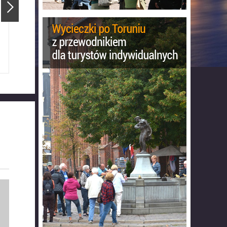
Ratusz Staromiejski
Katedra Świętojańska