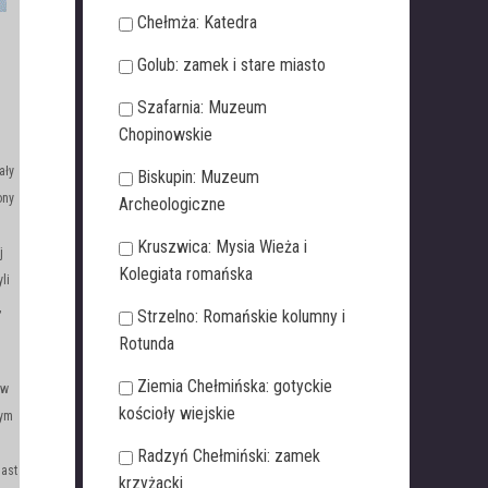
Chełmża: Katedra
Golub: zamek i stare miasto
Szafarnia: Muzeum
Chopinowskie
ały
Biskupin: Muzeum
ony
Archeologiczne
Kruszwica: Mysia Wieża i
j
Kolegiata romańska
li
,
Strzelno: Romańskie kolumny i
Rotunda
Ziemia Chełmińska: gotyckie
ew
kościoły wiejskie
tym
Radzyń Chełmiński: zamek
iast
krzyżacki