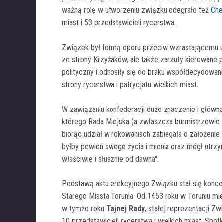
ważną rolę w utworzeniu związku odegrało też
Ch
miast i 53 przedstawicieli rycerstwa.
Związek był formą oporu przeciw wzrastającemu 
ze strony Krzyżaków, ale także zarzuty kierowane
polityczny i odnosiły się do braku współdecydowan
strony rycerstwa i patrycjatu wielkich miast.
W zawiązaniu konfederacji duże znaczenie i główną
którego Rada Miejska (a zwłaszcza burmistrzowie
biorąc udział w rokowaniach zabiegała o założenie o
byłby pewien swego życia i mienia oraz mógł utrzy
właściwie i słusznie od dawna".
Podstawą aktu erekcyjnego Związku stał się konc
Starego Miasta Torunia. Od 1453 roku w Toruniu mie
w tymże roku
Tajnej Rady
, stałej reprezentacji Zw
10 przedstawicieli rycerstwa i wielkich miast. Sp