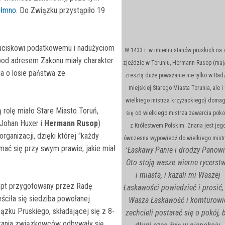
ełmno
. Do Związku przystąpiło 19
uciskowi podatkowemu i nadużyciom
W 1433 r. w imieniu stanów pruskich na 
 pod adresem Zakonu miały charakter
zjeździe w Toruniu, Hermann Rusop (maj
ia o losie państwa ze
zresztą duże poważanie nie tylko w Rad
miejskiej Starego Miasta Torunia, ale i 
wielkiego mistrza krzyżackiego) domag
 rolę miało Stare Miasto Toruń,
się od wielkiego mistrza zawarcia poko
 Johan Huxer i
Hermann Rusop
)
z Królestwem Polskim. Znana jest jeg
rganizacji, dzięki której "każdy
ówczesna wypowiedź do wielkiego mistr
mać się przy swym prawie, jakie miał
Łaskawy Panie i drodzy Panowi
"
Oto stoją wasze wierne rycerst
i miasta, i kazali mi Waszej
ept przygotowany przez Radę
Łaskawości powiedzieć i prosić,
ściła się siedziba powołanej
Wasza Łaskawość i komturowi
iązku Pruskiego, składającej się z 8-
zechcieli postarać się o pokój, 
otkania związkowców odbywały się