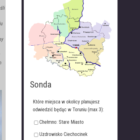
śli
ju
my
m
Sonda
Które miejsca w okolicy planujesz
odwiedzić będąc w Toruniu (max 3):
Chełmno: Stare Miasto
Uzdrowisko Ciechocinek