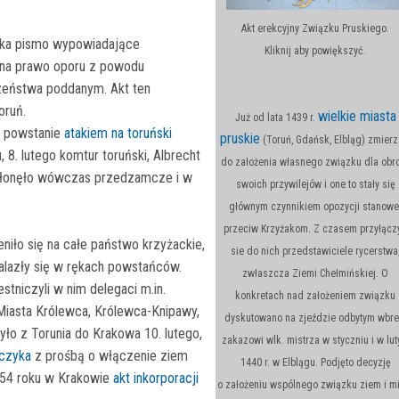
Akt erekcyjny Związku Pruskiego.
rka pismo wypowiadające
Kliknij aby powiększyć.
ę na prawo oporu z powodu
czeństwa poddanym. Akt ten
oruń.
wielkie miasta
Już od lata 1439 r.
e powstanie
atakiem na toruński
pruskie
(Toruń, Gdańsk, Elbląg) zmierz
 8. lutego komtur toruński, Albrecht
do założenia własnego związku dla obr
 Spłonęło wówczas przedzamcze i w
swoich przywilejów i one to stały się
głównym czynnikiem opozycji stanowe
przeciw Krzyżakom. Z czasem przyłączy
iło się na całe państwo krzyżackie,
sie do nich przedstawiciele rycerstwa
alazły się w rękach powstańców.
zwłaszcza Ziemi Chełmińskiej. O
tniczyli w nim delegaci m.in.
konkretach nad założeniem związku
 Miasta Królewca, Królewca-Knipawy,
dyskutowano na zjeździe odbytym wbr
ło z Torunia do Krakowa 10. lutego,
zakazowi wlk. mistrza w styczniu i w lu
ńczyka
z prośbą o włączenie ziem
1440 r. w Elblągu. Podjęto decyzję
1454 roku w Krakowie
akt inkorporacji
o założeniu wspólnego związku ziem i m