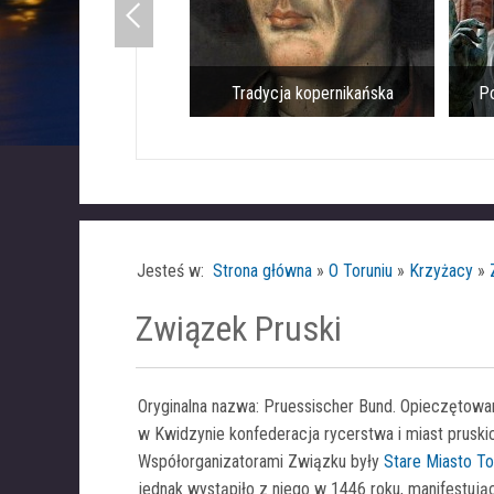
Tradycja kopernikańska
Pomn
Jesteś w:
Strona główna
»
O Toruniu
»
Krzyżacy
»
Związek Pruski
Oryginalna nazwa: Pruessischer Bund. Opieczętowa
w Kwidzynie konfederacja rycerstwa i miast prusk
Współorganizatorami Związku były
Stare Miasto To
jednak wystąpiło z niego w 1446 roku, manifestuj