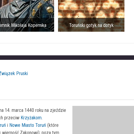
ik Mikołaja Kopernika
Toruński gotyk na dotyk
Związek Pruski
na 14. marca 1440 roku na zjeździe
ich przeciw
Krzyżakom
.
ruń
i
Nowe Miasto Toruń
(które
ąc wierność Zakonowi); poza tym