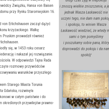
długi czas żyją w niepokoju
zywódcy Związku, Hansa von Baisen
i znoszą wielkie zniszczenie, a je
 domu przy Rynku Staromiejskim 16.
jednak Wasza Łaskawość nie
uczyni tego, nie dam nam poko
d von Erlichshausen zaczął dążyć
i spokoju, to winien Wasza
akonu krzyżackiego. Walkę
Łaskawość wiedzieć, że wtedy 
m Pruskim prowadził również
sami o tym pomyślimy
rlichshausen.
i poszukamy sobie pana, który
odły się, w 1453 roku cesarz
doprowadzi do pokoju i da na
ederację i nakazał jej rozwiązanie.
spokój
"
ścioła. W odpowiedzi Tajna Rada
zpoczęte rozmowy przywódców
pracowywaniu warunków przyszłego
wem Starego Miasta Torunia
ta Gdańska, rozwinęła
konowi w całym państwie i do
m określonych przywilejów prawno-