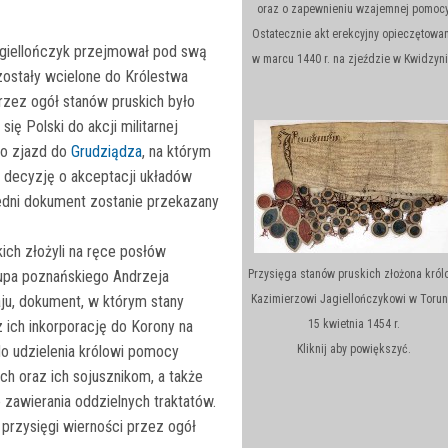
oraz o zapewnieniu wzajemnej pomocy
Ostatecznie akt erekcyjny opieczętowa
agiellończyk przejmował pod swą
w marcu 1440 r. na zjeździe w Kwidzyni
zostały wcielone do Królestwa
zez ogół stanów pruskich było
się Polski do akcji militarnej
no zjazd do
Grudziądza
, na którym
ą decyzję o akceptacji układów
edni dokument zostanie przekazany
ich złożyli na ręce posłów
kupa poznańskiego Andrzeja
Przysięga stanów pruskich złożona król
Gaju, dokument, w którym stany
Kazimierzowi Jagiellończykowi w Torun
 ich inkorporację do Korony na
15 kwietnia 1454 r.
o udzielenia królowi pomocy
Kliknij aby powiększyć.
ch oraz ich sojusznikom, a także
zawierania oddzielnych traktatów.
 przysięgi wierności przez ogół