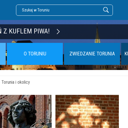
DZĘ TORUŃ
 Z KUFLEM PIWA!
O TORUNIU
ZWIEDZANIE TORUNIA
K
Torunia i okolicy