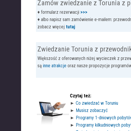
Zamów zwiedzanie z Torunia z p
♦ formularz rezerwacji
>>>
♦ albo napisz sam zamówienie e-mailem: przewodni
zobacz więcej
tutaj
Zwiedzanie Torunia z przewodnik
Większość z oferowanych niżej wycieczek z przewo
są
inne atrakcje
oraz nasze propozycje program
Czytaj też:
►
Co zwiedza
ć
w Toruniu
►
Musisz zobaczy
ć
►
Programy 1-dniowych pobytó
►
Programy kilkudniowych poby