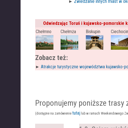
►
Zwiedzanie innych miast w oko
i
Odwiedzając Toruń i kujawsko-pomorskie k
Chełmno
Chełmża
Biskupin
Ciechoci
Zobacz też:
►
Atrakcje turystyczne województwa kujawsko-p
.
Proponujemy poniższe trasy 
tutaj
(dostępne na zamówienie
lub w ramach Weekendowego Zw