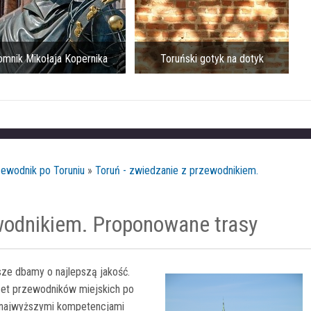
ikołaja Kopernika
Toruński gotyk na dotyk
Ra
zewodnik po Toruniu
»
Toruń - zwiedzanie z przewodnikiem.
ewodnikiem. Proponowane trasy
ze dbamy o najlepszą jakość.
uset przewodników miejskich po
ę najwyższymi kompetencjami