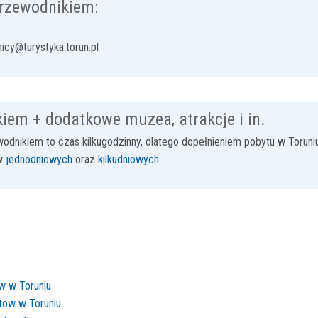
rzewodnikiem:
cy@turystyka.torun.pl
iem + dodatkowe muzea, atrakcje i in.
dnikiem to czas kilkugodzinny, dlatego dopełnieniem pobytu w Toruni
ów
jednodniowych
oraz
kilkudniowych
.
w w Toruniu
tow w Toruniu