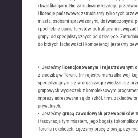
i kwalifikacjami. Nie zatrudniamy każdego przedwod
i licencje państwowe; zatrudniamy tylko tych prze
miasta, osobami sprawdzonymi, doświadczonymi, 
i pochlebne opinie turystów, potrafiącymi nawiązać
grupy: od specjalistycznych po dziecięce. Zatrudn
do których fachowości i kompetencji jesteśmy pewn
i
• Jesteśmy
licencjonowanym i rejestrowanym o
z siedzibą w Toruniu (nr rejestru marszałka woj. k
specjalizującym się w organizacji zwiedzania z prz
grupowych wycieczek z kompleksowym programem d
imprezy adresowane są do szkół, firm, zakładów pra
prywatnych.
• Jesteśmy
grupą zawodowych przewodników t
i fascynacja tym miastem, jego bogatą i skompliko
Toruniu i okolicach. Łączymy pracę z pasją; czy m