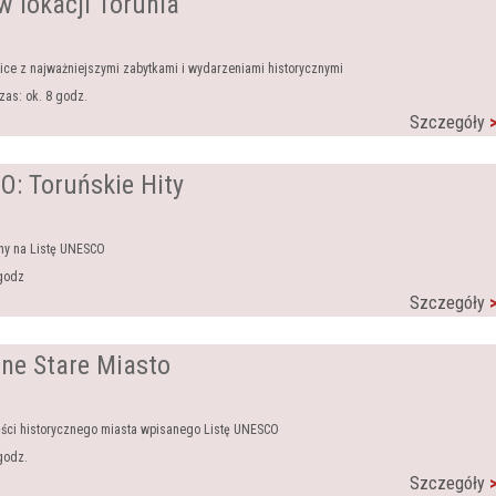
w lokacji Torunia
ice z najważniejszymi zabytkami i wydarzeniami historycznymi
as: ok. 8 godz.
Szczegóły
O: Toruńskie Hity
ny na Listę UNESCO
 godz
Szczegóły
zne Stare Miasto
ęści historycznego miasta wpisanego Listę UNESCO
godz.
Szczegóły
>