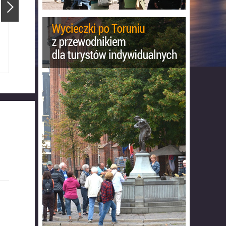
tusz Staromiejski
Katedra Świętojańska