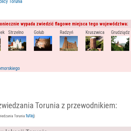
licy Torunia
oniecznie wypada zwiedzić flagowe miejsca tego województwa:
nek
Strzelno
Golub
Radzyń
Kruszwica
Grudziądz
omorskiego
zwiedzania Torunia z przewodnikiem:
tutaj
iedzania Torunia
)