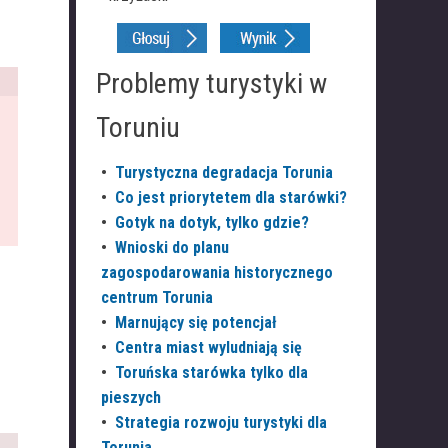
Problemy turystyki w
Toruniu
•
Turystyczna degradacja Torunia
•
Co jest priorytetem dla starówki?
•
Gotyk na dotyk, tylko gdzie?
•
Wnioski do planu
zagospodarowania historycznego
centrum Torunia
•
Marnujący się potencjał
•
Centra miast wyludniają się
•
Toruńska starówka tylko dla
pieszych
•
Strategia rozwoju turystyki dla
Torunia