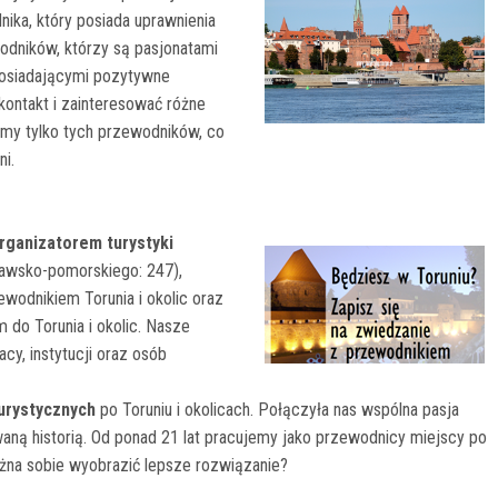
nika, który posiada uprawnienia
wodników, którzy są pasjonatami
posiadającymi pozytywne
 kontakt i zainteresować różne
iamy tylko tych przewodników, co
i.
rganizatorem turystyki
ujawsko-pomorskiego: 247),
ewodnikiem Torunia i okolic oraz
o Torunia i okolic. Nasze
cy, instytucji oraz osób
urystycznych
po Toruniu i okolicach. Połączyła nas wspólna pasja
waną historią. Od ponad 21 lat pracujemy jako przewodnicy miejscy po
ożna sobie wyobrazić lepsze rozwiązanie?