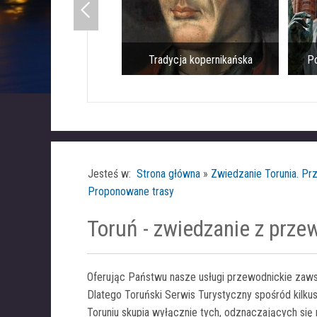
Tradycja kopernikańska
Pomnik M
Jesteś w:
Strona główna
»
Zwiedzanie Torunia. Pr
Proponowane trasy
Toruń - zwiedzanie z prz
Oferując Państwu nasze usługi przewodnickie zaws
Dlatego Toruński Serwis Turystyczny spośród kilk
Toruniu skupia wyłącznie tych, odznaczających si