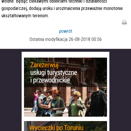
wodne. Będąc ciekawymi obiektami techniki i działalności
gospodarczej, dodają uroku i urozmaicenia przeważnie monotonie
ukształtowanym terenom.
powrót
Ostatnia modyfikacja 26-08-2018 00:56