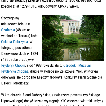
stało się siedzibą księstwa dzielnicowego. Z tego okresu pochodzi
kościół z lat 1279-1316, odbudowany XIV/XV wieku.
Szczególną
miejscowością jest
Szafarnia
(48 km na
wschód od Torunia) koło
Golubia-Dobrzynia
. W
tutejszej posiadłości
Dziewanowskich w 1824
i 1825 roku przebywał
Fryderyk Chopin
, a od 1988 roku działa tu
Ośrodek i Muzeum
Fryderyka Chopina
, drugie w Polsce po Żelazowej Woli, w którym
odbywają się coroczne Międzynarodowe Konkursy Pianistyczne dla
Dzieci i Młodzieży.
W krajobrazie Ziemi Dobrzyńskiej (zwłaszcza powiatu rypińskiego
i lipnowskiego) dosyć licznie występują XIX-wieczne wiatraki i młyny