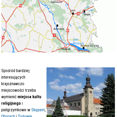
Spośród bardziej
interesujących
krajoznawczo
miejscowości trzeba
wymienić
miejsca kultu
religijnego
i
pielgrzymkowe w
Skępem
,
Oborach
i
Trutowie
,