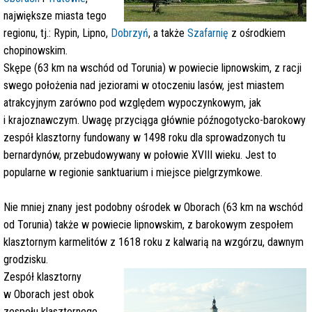
największe miasta tego
regionu, tj.: Rypin, Lipno,
Dobrzyń
, a także
Szafarnię
z ośrodkiem
chopinowskim.
Skępe (63 km na wschód od Torunia) w powiecie lipnowskim, z racji
swego położenia nad jeziorami w otoczeniu lasów, jest miastem
atrakcyjnym zarówno pod względem wypoczynkowym, jak
i krajoznawczym. Uwagę przyciąga głównie późnogotycko-barokowy
zespół klasztorny fundowany w 1498 roku dla sprowadzonych tu
bernardynów, przebudowywany w połowie XVIII wieku. Jest to
popularne w regionie sanktuarium i miejsce pielgrzymkowe.
Nie mniej znany jest podobny ośrodek w Oborach (63 km na wschód
od Torunia) także w powiecie lipnowskim, z barokowym zespołem
klasztornym karmelitów z 1618 roku z kalwarią na wzgórzu, dawnym
grodzisku.
Zespół klasztorny
w Oborach jest obok
zespołu klasztornego