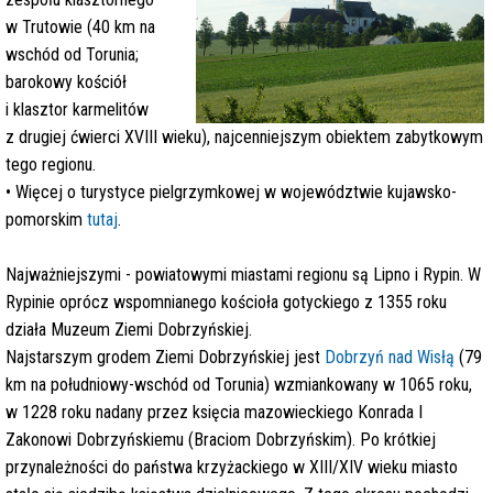
w Trutowie (40 km na
wschód od Torunia;
barokowy kościół
i klasztor karmelitów
z drugiej ćwierci XVIII wieku), najcenniejszym obiektem zabytkowym
tego regionu.
• Więcej o turystyce pielgrzymkowej w województwie kujawsko-
pomorskim
tutaj
.
Najważniejszymi - powiatowymi miastami regionu są Lipno i Rypin. W
Rypinie oprócz wspomnianego kościoła gotyckiego z 1355 roku
działa Muzeum Ziemi Dobrzyńskiej.
Najstarszym grodem Ziemi Dobrzyńskiej jest
Dobrzyń nad Wisłą
(79
km na południowy-wschód od Torunia) wzmiankowany w 1065 roku,
w 1228 roku nadany przez księcia mazowieckiego Konrada I
Zakonowi Dobrzyńskiemu (Braciom Dobrzyńskim). Po krótkiej
przynależności do państwa krzyżackiego w XIII/XIV wieku miasto