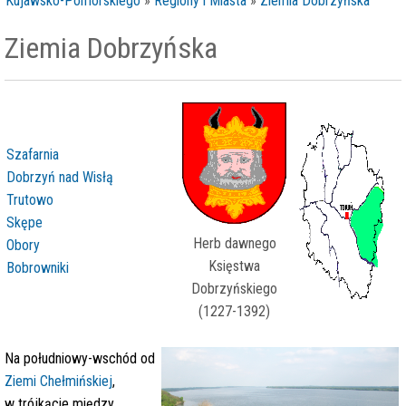
Kujawsko-Pomorskiego
»
Regiony i Miasta
»
Ziemia Dobrzyńska
Ziemia Dobrzyńska
Szafarnia
Dobrzyń nad Wisłą
Trutowo
Skępe
Herb dawnego
Obory
Księstwa
Bobrowniki
Dobrzyńskiego
(1227-1392)
Na południowy-wschód od
Ziemi Chełmińskiej
,
w trójkącie między