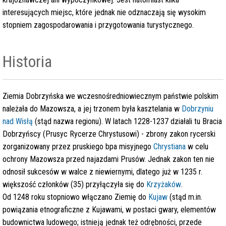
interesujących miejsc, które jednak nie odznaczają się wysokim
stopniem zagospodarowania i przygotowania turystycznego.
Historia
Ziemia Dobrzyńska we wczesnośredniowiecznym państwie polskim
należała do Mazowsza, a jej trzonem była kasztelania w
Dobrzyniu
nad Wisłą
(stąd nazwa regionu). W latach 1228-1237 działali tu Bracia
Dobrzyńscy (Prusyc Rycerze Chrystusowi) - zbrony zakon rycerski
zorganizowany przez pruskiego bpa misyjnego
Chrystiana
w celu
ochrony Mazowsza przed najazdami Prusów. Jednak zakon ten nie
odnosił sukcesów w walce z niewiernymi, dlatego już w 1235 r.
większość członków (35) przyłączyła się do
Krzyżaków
.
Od 1248 roku stopniowo włączano Ziemię do
Kujaw
(stąd m.in.
powiązania etnograficzne z Kujawami, w postaci gwary, elementów
budownictwa ludowego; istnieją jednak też odrębności, przede