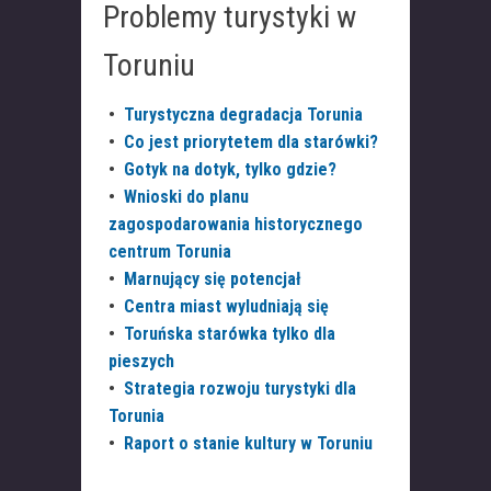
Problemy turystyki w
Toruniu
•
Turystyczna degradacja Torunia
•
Co jest priorytetem dla starówki?
•
Gotyk na dotyk, tylko gdzie?
•
Wnioski do planu
zagospodarowania historycznego
centrum Torunia
•
Marnujący się potencjał
•
Centra miast wyludniają się
•
Toruńska starówka tylko dla
pieszych
•
Strategia rozwoju turystyki dla
Torunia
•
Raport o stanie kultury w Toruniu