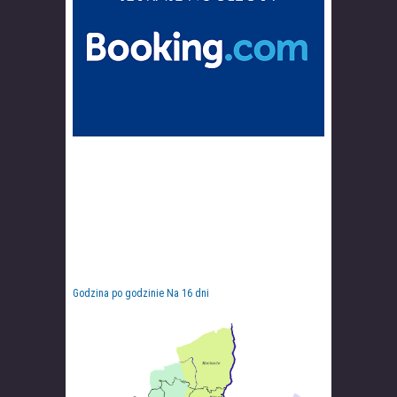
Godzina po godzinie
Na 16 dni