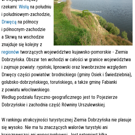
rzekami:
Wisłą
na południu
i południowym-zachodzie,
Drwęcą
na północy
i północnym-zachodzie
a Skrwą na wschodzie
znajduje się kolejny z
regionów
tworzących województwo kujawsko-pomorskie - Ziemia
Dobrzyńska. Obszar ten wchodzi w całości w granice województwa
i zajmuje powiaty: rypiński, lipnowski oraz lewobrzeżne względem
Drwęcy części powiatów: brodnickiego (gminy Osiek i Świedziebnia),
golubsko-dobrzyńskiego, toruńskiego, a także gminę Fabianki
z powiatu włocławskiego.
Według podziału fizyczno-geograficznego jest to Pojezierze
Dobrzyńskie i zachodnia część Równiny Urszulewskiej.
W rankingu atrakcyjności turystycznej Ziemia Dobrzyńska nie plasuje
się wysoko. Nie ma tu znaczących walorów turystyki ani
krajoznawczej ani wypoczynkowej. Jest natomiast kilka