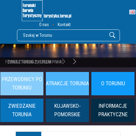
O nas
Kontakt
POZNAJ TWIERDZĘ TORUŃ
PRZEWODNICY PO
ATRAKCJE TORUNIA
O TORUNIU
TORUNIU
ZWIEDZANIE
KUJAWSKO-
INFORMACJE
TORUNIA
POMORSKIE
PRAKTYCZNE