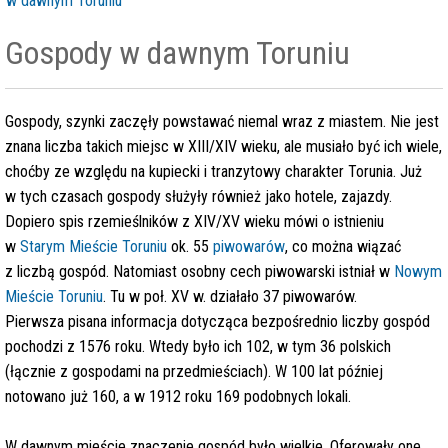
w dawnym Toruniu
Gospody w dawnym Toruniu
Gospody, szynki zaczęły powstawać niemal wraz z miastem. Nie jest
znana liczba takich miejsc w XIII/XIV wieku, ale musiało być ich wiele,
choćby ze względu na kupiecki i tranzytowy charakter Torunia. Już
w tych czasach gospody służyły również jako hotele, zajazdy.
Dopiero spis rzemieślników z XIV/XV wieku mówi o istnieniu
w
Starym Mieście Toruniu
ok. 55
piwowarów
, co można wiązać
z liczbą gospód. Natomiast osobny cech piwowarski istniał w
Nowym
Mieście Toruniu
. Tu w poł. XV w. działało 37 piwowarów.
Pierwsza pisana informacja dotycząca bezpośrednio liczby gospód
pochodzi z 1576 roku. Wtedy było ich 102, w tym 36 polskich
(łącznie z gospodami na przedmieściach). W 100 lat później
notowano już 160, a w 1912 roku 169 podobnych lokali.
W dawnym mieście znaczenie gospód było wielkie. Oferowały one