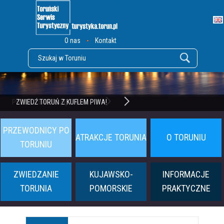
O nas
Kontakt
POZNAJ TWIERDZĘ TORUŃ
ZWIEDŹ TORUŃ Z KUFLEM PIWA!
PRZEWODNICY PO
ATRAKCJE TORUNIA
O TORUNIU
TORUNIU
ZWIEDZANIE
KUJAWSKO-
INFORMACJE
TORUNIA
POMORSKIE
PRAKTYCZNE