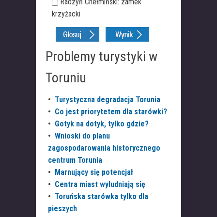
Radzyń Chełmiński: zamek
krzyżacki
Problemy turystyki w
Toruniu
•
Turystyczna degradacja Torunia
•
Co jest priorytetem dla starówki?
•
Gotyk na dotyk, tylko gdzie?
•
Wnioski do planu
zagospodarowania historycznego
centrum Torunia
•
Marnujący się potencjał
•
Centra miast wyludniają się
•
Toruńska starówka tylko dla
pieszych