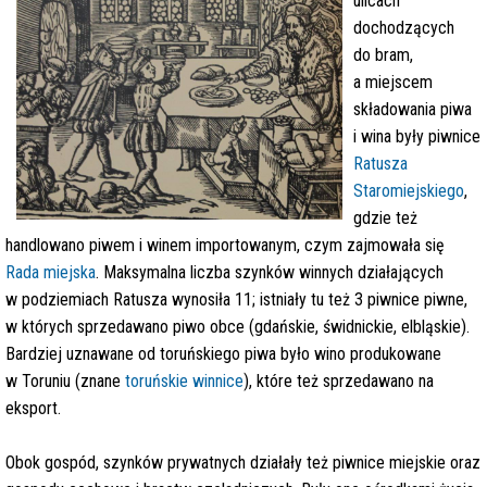
ulicach
dochodzących
do bram,
a miejscem
składowania piwa
i wina były piwnice
Ratusza
Staromiejskiego
,
gdzie też
handlowano piwem i winem importowanym, czym zajmowała się
Rada miejska
. Maksymalna liczba szynków winnych działających
w podziemiach Ratusza wynosiła 11; istniały tu też 3 piwnice piwne,
w których sprzedawano piwo obce (gdańskie, świdnickie, elbląskie).
Bardziej uznawane od toruńskiego piwa było wino produkowane
w Toruniu (znane
toruńskie winnice
), które też sprzedawano na
eksport.
Obok gospód, szynków prywatnych działały też piwnice miejskie oraz