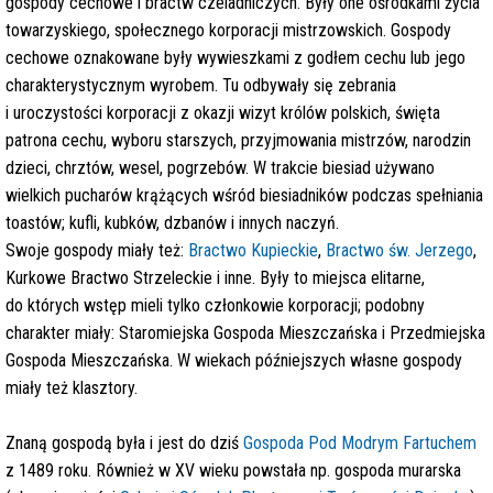
gospody cechowe i bractw czeladniczych. Były one ośrodkami życia
towarzyskiego, społecznego korporacji mistrzowskich. Gospody
cechowe oznakowane były wywieszkami z godłem cechu lub jego
charakterystycznym wyrobem. Tu odbywały się zebrania
i uroczystości korporacji z okazji wizyt królów polskich, święta
patrona cechu, wyboru starszych, przyjmowania mistrzów, narodzin
dzieci, chrztów, wesel, pogrzebów. W trakcie biesiad używano
wielkich pucharów krążących wśród biesiadników podczas spełniania
toastów; kufli, kubków, dzbanów i innych naczyń.
Swoje gospody miały też:
Bractwo Kupieckie
,
Bractwo św. Jerzego
,
Kurkowe Bractwo Strzeleckie i inne. Były to miejsca elitarne,
do których wstęp mieli tylko członkowie korporacji; podobny
charakter miały: Staromiejska Gospoda Mieszczańska i Przedmiejska
Gospoda Mieszczańska. W wiekach późniejszych własne gospody
miały też klasztory.
Znaną gospodą była i jest do dziś
Gospoda Pod Modrym Fartuchem
z 1489 roku. Również w XV wieku powstała np. gospoda murarska