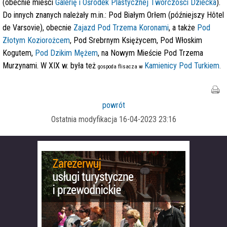
(obecnie mieści
Galerię i Ośrodek Plastycznej Twórczości Dziecka
).
Do innych znanych należały m.in.: Pod Białym Orłem (późniejszy Hôtel
de Varsovie), obecnie
Zajazd Pod Trzema Koronami
, a także
Pod
Złotym Koziorożcem
, Pod Srebrnym Księżycem, Pod Włoskim
Kogutem,
Pod Dzikim Mężem
, na Nowym Mieście Pod Trzema
Murzynami. W XIX w. była też
Kamienicy Pod Turkiem
gospoda flisacza w
.
powrót
Ostatnia modyfikacja 16-04-2023 23:16