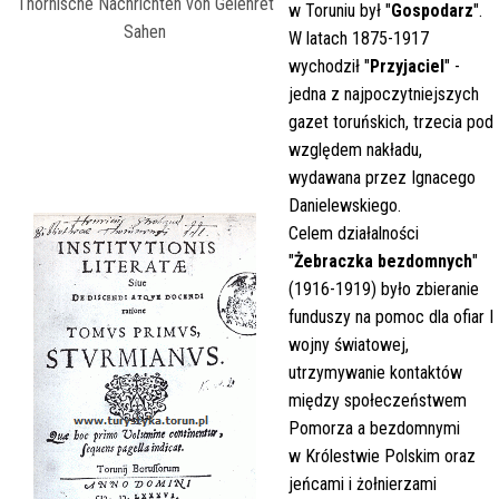
Thornische Nachrichten von Gelehret
w Toruniu był "
Gospodarz
".
Sahen
W latach 1875-1917
wychodził "
Przyjaciel
" -
jedna z najpoczytniejszych
gazet toruńskich, trzecia pod
względem nakładu,
wydawana przez Ignacego
Danielewskiego.
Celem działalności
"
Żebraczka bezdomnych
"
(1916-1919) było zbieranie
funduszy na pomoc dla ofiar I
wojny światowej,
utrzymywanie kontaktów
między społeczeństwem
Pomorza a bezdomnymi
w Królestwie Polskim oraz
jeńcami i żołnierzami