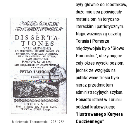
były głównie do robotników,
dużo miejsca poświęcały
materiałom historyczno-
literackim i patriotycznym.
Najpoważniejszą gazetą
Torunia i Pomorza
międzywojnia było "Słowo
Pomorskie", utrzymujące
cały okres wysoki poziom,
jednak ze względu na
publikowane treści było
nieraz przedmiotem
administracyjnych szykan.
Ponadto istniał w Toruniu
oddział krakowskiego
"
Ilustrowanego Kuryera
Codziennego
".
Meletemata Thorunensia, 1726-1762