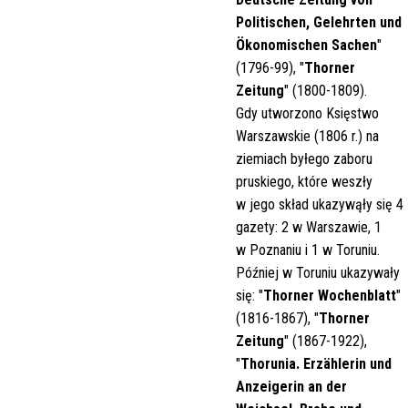
Politischen, Gelehrten und
Ökonomischen Sachen
"
(1796-99), "
Thorner
Zeitung
" (1800-1809).
Gdy utworzono Księstwo
Warszawskie (1806 r.) na
ziemiach byłego zaboru
pruskiego, które weszły
w jego skład ukazywąły się 4
gazety: 2 w Warszawie, 1
w Poznaniu i 1 w Toruniu.
Później w Toruniu ukazywały
się: "
Thorner Wochenblatt
"
(1816-1867), "
Thorner
Zeitung
" (1867-1922),
"
Thorunia. Erzählerin und
Anzeigerin an der