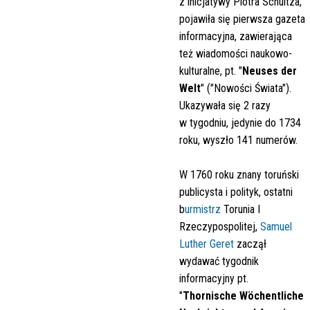
z inicjatywy Piotra Schultza,
pojawiła się pierwsza gazeta
informacyjna, zawierająca
też wiadomości naukowo-
kulturalne, pt. "
Neuses der
Welt
" ("Nowości Świata").
Ukazywała się 2 razy
w tygodniu, jedynie do 1734
roku, wyszło 141 numerów.
W 1760 roku znany toruński
publicysta i polityk, ostatni
b
urmistrz
Torunia I
Rzeczypospolitej,
Samuel
Luther Geret
zaczął
wydawać tygodnik
informacyjny pt.
"
Thornische Wöchentliche