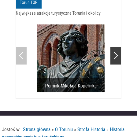
Toruń TOP
Największe atrakcje turystyczne Torunia i okolicy
Pomnik Mikołaja Kopernika
Toruński
Jesteś w:
Strona główna
»
O Toruniu
»
Strefa Historia
»
Historia