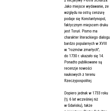
z inicjatywy Piotra Schultza.
Jako miejsce wydawanie, ze
względu na ostrą cenzurę
podaje się Konstantynopol,
faktycznym miejscem druku
jest Toruń. Pismo ma
charakter literackiego dialogu
bardzo popularnych w XVIII
w. "rozmów zmarłych";
do 1730 r. ukazało się 14.
Ponadto publikowane są
recenzje nowości
naukowych z terenu
Rzeczypospolitej.
Dopiero jednak w 1733 roku
(tj. 6 lat wcześniej niż
w Gdańsku), także