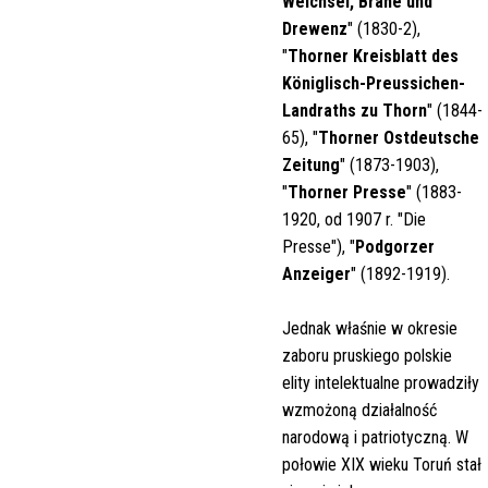
Weichsel, Brahe und
Drewenz
" (1830-2),
"
Thorner Kreisblatt des
Königlisch-Preussichen-
Landraths zu Thorn
" (1844-
65), "
Thorner Ostdeutsche
Zeitung
" (1873-1903),
"
Thorner Presse
" (1883-
1920, od 1907 r. "Die
Presse"), "
Podgorzer
Anzeiger
" (1892-1919).
Jednak właśnie w okresie
zaboru pruskiego polskie
elity intelektualne prowadziły
wzmożoną działalność
narodową i patriotyczną. W
połowie XIX wieku Toruń stał