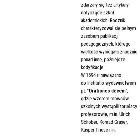
zdarzały się też artykuły
dotyczące szkół
akademickich. Rocznik
charakteryzował się pełnym
zasobem publikacji
pedagogicznych, którego
wielkość wybiegała znacznie
ponad inne, późniejsze
kodyfikacje.
W 1594 r. nawiązano
do Institutio wydawnictwem
pt. "
Orationes decem
",
gdzie wzorem mówców
szkolnych wystąpili toruńscy
profesorowie, m.in. Ulrich
Schober, Konrad Graser,
Kasper Friese i in.