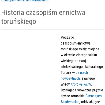
czasopiśmiennictwa toruńskiego
Historia czasopiśmiennictwa
toruńskiego
Początki
czasopiśmiennictwa
toruńskiego miały miejsce
w okresie złotego wieku -
wielkiego rozwoju
intelektualnego i kulturalnego
Torunia w
czasach
nowożytnych
, zwanego
wtedy
Królową Wisły
.
Działające wówczas prężnie
słynne toruńskie
Gimnazjum
Akademickie
, oddziałujące