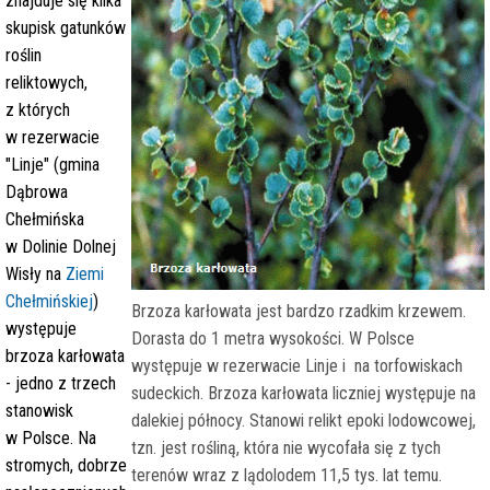
znajduje się kilka
skupisk gatunków
roślin
reliktowych,
z których
w rezerwacie
"Linje" (gmina
Dąbrowa
Chełmińska
w Dolinie Dolnej
Wisły na
Ziemi
Chełmińskiej
)
Brzoza karłowata jest bardzo rzadkim krzewem.
występuje
Dorasta do 1 metra wysokości. W Polsce
brzoza karłowata
występuje w rezerwacie Linje i na torfowiskach
- jedno z trzech
sudeckich. Brzoza karłowata liczniej występuje na
stanowisk
dalekiej północy. Stanowi relikt epoki lodowcowej,
w Polsce. Na
tzn. jest rośliną, która nie wycofała się z tych
stromych, dobrze
terenów wraz z lądolodem 11,5 tys. lat temu.