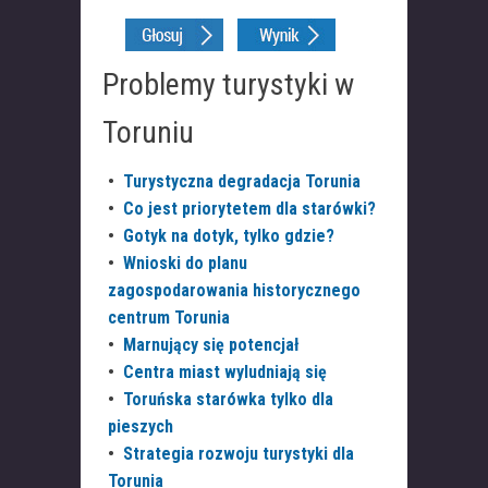
Problemy turystyki w
Toruniu
•
Turystyczna degradacja Torunia
•
Co jest priorytetem dla starówki?
•
Gotyk na dotyk, tylko gdzie?
•
Wnioski do planu
zagospodarowania historycznego
centrum Torunia
•
Marnujący się potencjał
•
Centra miast wyludniają się
•
Toruńska starówka tylko dla
pieszych
•
Strategia rozwoju turystyki dla
Torunia