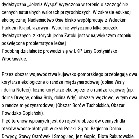
dydaktyczna „Jelenia Wyspa” wytyczona w terenie o szczególnie
cennych naturalnych walorach przyrodniczych. W zakresie edukacji
ekologicznej Nadleśnictwo Osie blisko współpracuje z Wdeckim
Parkiem Krajobrazowym. Wspólnie wytyczono kilka ścieżek
dydaktycznych, z których jedna Zatoki jest w największym stopniu
poświęcona problematyce leśnej.
Podobną działalność prowadzi się w LKP Lasy Gostynińsko-
Włocławskie.
Przez obszar województwa kujawsko-pomorskiego przebiegają dwa
korytarze ekologiczne o randze międzynarodowej (dolina Wisły
i dolina Noteci), liczne korytarze ekologiczne o randze krajowej (np.
dolina Drwęcy, dolina Brdy, dolina Wdy), obszary węzłowe, w tym dwa
o randze międzynarodowej (Obszar Borów Tucholskich, Obszar
Powidzko-Goplański).
Pięć terenów wpisanych jest do rejestru obszarów cennych dla
ptaków wodno-błotnych w skali Polski. Są to: Bagienna Dolina
Drwęcy, Stawy Ostrówek i Smogulec, jez. Gopło, Błota Rakutowskie,