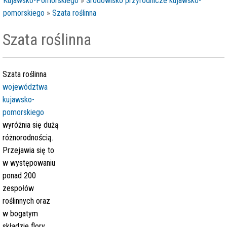
Kujawsko-Pomorskiego
»
Środowisko przyrodnicze kujawsko-
pomorskiego
»
Szata roślinna
Szata roślinna
Szata roślinna
województwa
kujawsko-
pomorskiego
wyróżnia się dużą
różnorodnością.
Przejawia się to
w występowaniu
ponad 200
zespołów
roślinnych oraz
w bogatym
składzie flory.