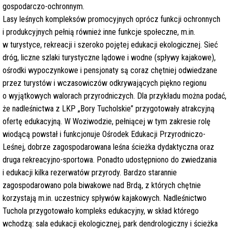
gospodarczo-ochronnym.
Lasy leśnych kompleksów promocyjnych oprócz funkcji ochronnych
i produkcyjnych pełnią również inne funkcje społeczne, m.in.
w turystyce, rekreacji i szeroko pojętej edukacji ekologicznej. Sieć
dróg, liczne szlaki turystyczne lądowe i wodne (spływy kajakowe),
ośrodki wypoczynkowe i pensjonaty są coraz chętniej odwiedzane
przez turystów i wczasowiczów odkrywających piękno regionu
o wyjątkowych walorach przyrodniczych. Dla przykładu można podać,
że nadleśnictwa z LKP „Bory Tucholskie” przygotowały atrakcyjną
ofertę edukacyjną. W Woziwodzie, pełniącej w tym zakresie rolę
wiodącą powstał i funkcjonuje Ośrodek Edukacji Przyrodniczo-
Leśnej, dobrze zagospodarowana leśna ścieżka dydaktyczna oraz
druga rekreacyjno-sportowa. Ponadto udostępniono do zwiedzania
i edukacji kilka rezerwatów przyrody. Bardzo starannie
zagospodarowano pola biwakowe nad Brdą, z których chętnie
korzystają m.in. uczestnicy spływów kajakowych. Nadleśnictwo
Tuchola przygotowało kompleks edukacyjny, w skład którego
wchodzą: sala edukacji ekologicznej, park dendrologiczny i ścieżka