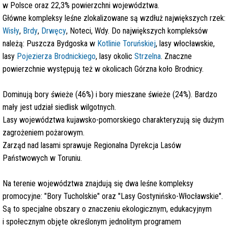
w Polsce oraz 22,3% powierzchni województwa.
Główne kompleksy leśne zlokalizowane są wzdłuż największych rzek:
Wisły
,
Brdy
,
Drwęcy
, Noteci, Wdy. Do największych kompleksów
należą: Puszcza Bydgoska w
Kotlinie Toruńskiej
, lasy włocławskie,
lasy
Pojezierza Brodnickiego
, lasy okolic
Strzelna
. Znaczne
powierzchnie występują też w okolicach Górzna koło Brodnicy.
Dominują bory świeże (46%) i bory mieszane świeże (24%). Bardzo
mały jest udział siedlisk wilgotnych.
Lasy województwa kujawsko-pomorskiego charakteryzują się dużym
zagrożeniem pożarowym.
Zarząd nad lasami sprawuje Regionalna Dyrekcja Lasów
Państwowych w Toruniu.
Na terenie województwa znajdują się dwa leśne kompleksy
promocyjne: "Bory Tucholskie" oraz "Lasy Gostynińsko-Włocławskie".
Są to specjalne obszary o znaczeniu ekologicznym, edukacyjnym
i społecznym objęte określonym jednolitym programem