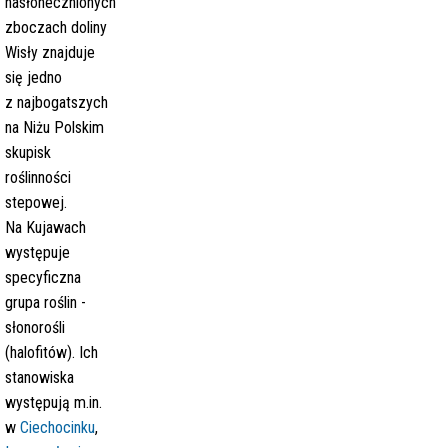
nasłonecznionych
zboczach doliny
Wisły znajduje
się jedno
z najbogatszych
na Niżu Polskim
skupisk
roślinności
stepowej.
Na Kujawach
występuje
specyficzna
grupa roślin -
słonorośli
(halofitów). Ich
stanowiska
występują m.in.
w
Ciechocinku
,