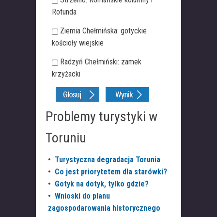
Rotunda
Ziemia Chełmińska: gotyckie
kościoły wiejskie
Radzyń Chełmiński: zamek
krzyżacki
Problemy turystyki w
Toruniu
•
Turystyczna degradacja Torunia
•
Co jest priorytetem dla starówki?
•
Gotyk na dotyk, tylko gdzie?
•
Wnioski do planu
zagospodarowania historycznego