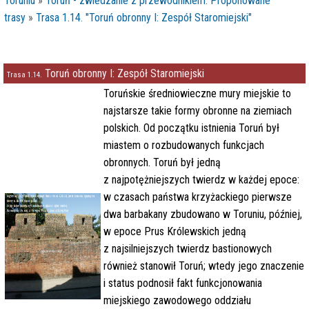
Toruniu
»
Toruń - zwiedzanie z przewodnikiem. Proponowane
trasy
»
Trasa 1.14. "Toruń obronny I: Zespół Staromiejski"
i
Toruń obronny I: Zespół Staromiejski
Trasa 1.14.
Toruńskie średniowieczne mury miejskie to
najstarsze takie formy obronne na ziemiach
polskich. Od początku istnienia Toruń był
miastem o rozbudowanych funkcjach
obronnych. Toruń był jedną
z najpotężniejszych twierdz w każdej epoce:
w czasach państwa krzyżackiego
pierwsze
dwa barbakany
zbudowano w Toruniu, później,
w epoce Prus Królewskich jedną
z najsilniejszych twierdz bastionowych
również stanowił Toruń; wtedy jego znaczenie
i status podnosił fakt funkcjonowania
miejskiego zawodowego oddziału