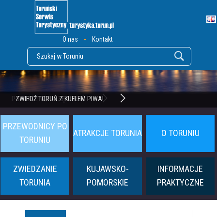
O nas
Kontakt
POZNAJ TWIERDZĘ TORUŃ
ZWIEDŹ TORUŃ Z KUFLEM PIWA!
PRZEWODNICY PO
ATRAKCJE TORUNIA
O TORUNIU
TORUNIU
ZWIEDZANIE
KUJAWSKO-
INFORMACJE
TORUNIA
POMORSKIE
PRAKTYCZNE