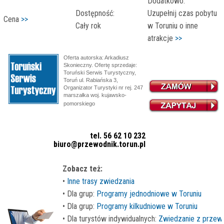
Dodatkowo:
Dostępność:
Uzupełnij czas pobytu
Cena
>>
Cały rok
w Toruniu o inne
atrakcje
>>
Oferta autorska: Arkadiusz
Skonieczny. Ofertę sprzedaje:
Toruński Serwis Turystyczny,
Toruń ul. Rabiańska 3,
Organizator Turystyki nr rej. 247
marszałka woj. kujawsko-
Centralna
pomorskiego
Ewidencja Organizatorów Turystyki nr ewid.
>>
tel. 56 62 10 232
biuro@przewodnik.torun.pl
Zobacz też:
•
Inne trasy zwiedzania
• Dla grup:
Programy jednodniowe w Toruniu
• Dla grup:
Programy kilkudniowe w Toruniu
• Dla turystów indywidualnych:
Zwiedzanie z przew