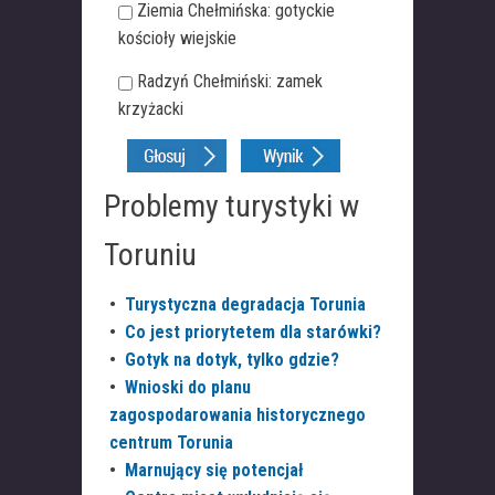
Ziemia Chełmińska: gotyckie
kościoły wiejskie
Radzyń Chełmiński: zamek
krzyżacki
Problemy turystyki w
Toruniu
•
Turystyczna degradacja Torunia
•
Co jest priorytetem dla starówki?
•
Gotyk na dotyk, tylko gdzie?
•
Wnioski do planu
zagospodarowania historycznego
centrum Torunia
•
Marnujący się potencjał