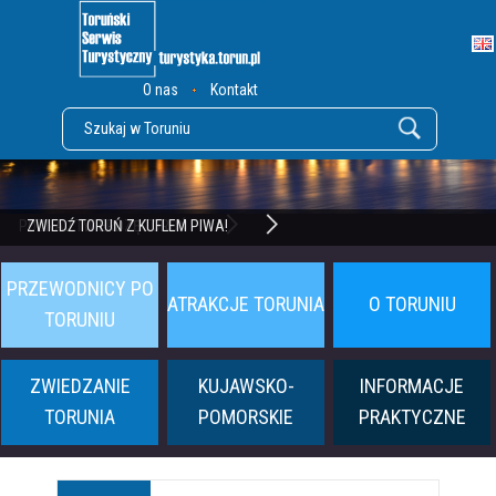
O nas
Kontakt
POZNAJ TWIERDZĘ TORUŃ
ZWIEDŹ TORUŃ Z KUFLEM PIWA!
PRZEWODNICY PO
ATRAKCJE TORUNIA
O TORUNIU
TORUNIU
ZWIEDZANIE
KUJAWSKO-
INFORMACJE
TORUNIA
POMORSKIE
PRAKTYCZNE