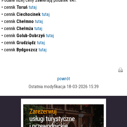
Podane niżej ceny zawierają podatek VAT.
• cennik
Toruń
tutaj
• cennik
Ciechocinek
tutaj
• cennik
Chełmno
tutaj
•
cennik
Chełmża
tutaj
• cennik
Golub-Dobrzyń
tutaj
• cennik
Grudziądz
tutaj
• cennik
Bydgoszcz
tutaj
powrót
Ostatnia modyfikacja 18-03-2026 15:39