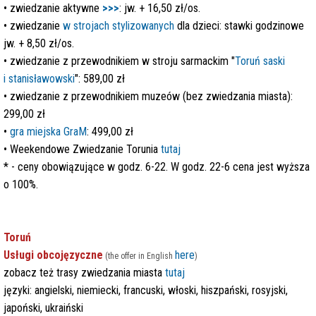
•
zwiedzanie aktywne
>>>
: jw. + 16,50 zł/os.
• zwiedzanie
w strojach stylizowanych
dla dzieci: stawki godzinowe
jw. + 8,50 zł/os.
•
zwiedzanie z przewodnikiem w stroju sarmackim "
Toruń saski
i stanisławowski
": 589,00 zł
•
zwiedzanie z przewodnikiem muzeów (bez zwiedzania miasta):
299,00 zł
•
gra miejska GraM
: 499,00 zł
•
Weekendowe Zwiedzanie Torunia
tutaj
* - ceny obowiązujące w godz. 6-22. W godz. 22-6 cena jest wyższa
o 100%.
Toruń
Usługi obcojęzyczne
here
(the offer in English
)
zobacz też trasy zwiedzania miasta
tutaj
języki: angielski, niemiecki, francuski, włoski, hiszpański, rosyjski,
japoński, ukraiński