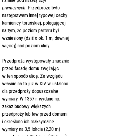
i znane pod nazwą
szyi
piwnicznych
. Przedproże było
następstwem innej typowej cechy
kamienicy toruńskiej, polegającej
na tym, że poziom parteru był
wzniesiony (dziś o ok. 1 m, dawniej
więcej) nad poziom ulicy.
Przedproża występowały znacznie
przed fasadę domu zwężając
w ten sposób ulicę. Ze względu
właśnie na to już w XIV w. ustalono
dla przedproży dopuszczalne
wymiary. W 1357 r. wydano np.
zakaz budowy większych
przedproży lub ław przed domami
i określono ich maksymalne
wymiary na 3,5 łokcia (2,20 m)