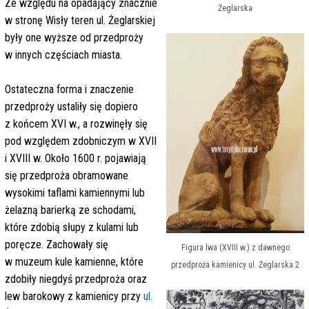
Ze względu na opadający znacznie
Żeglarska
w stronę Wisły teren ul. Żeglarskiej
były one wyższe od przedproży
w innych częściach miasta.
Ostateczna forma i znaczenie
przedproży ustaliły się dopiero
z końcem XVI w., a rozwinęły się
pod względem zdobniczym w XVII
i XVIII w. Około 1600 r. pojawiają
się przedproża obramowane
wysokimi taflami kamiennymi lub
żelazną barierką ze schodami,
które zdobią słupy z kulami lub
poręcze. Zachowały się
Figura lwa (XVIII w.) z dawnego
w muzeum kule kamienne, które
przedproża kamienicy ul. Żeglarska 2
zdobiły niegdyś przedproża oraz
lew barokowy z kamienicy przy
ul.