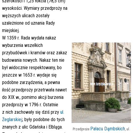
szerokości i 1,25 łokcia (78,5 cm)
wysokości. Wymiary przedproży na
węższych ulicach zostały
uzależnione od uznania Rady
miejskiej.
W 1359 r. Rada wydała nakaz
wyburzenia wszelkich
przybudówek i kramów oraz zakaz
budowania nowych. Nakaz ten nie
był widocznie respektowany, bo
jeszcze w 1653 r. wydaje się
podobne zarządzenia, a pewna
ilość przedproży przetrwała nawet
do XIX w., pomimo akcji burzenia
przedproży w 1796 r. Ostatnie
z nich zachowały się dziś przy
ul.
Żeglarskiej
; były podobne do tych
znanych z ulic Gdańska i Elbląga.
Pałacu Dąmbskich
Przedproże
, ul.