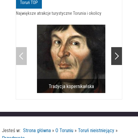
Toruń TOP
Największe atrakcje turystyczne Torunia i okolicy
Tradycja kopernikańska
Pomnik 
Jesteś w:
Strona główna
»
O Toruniu
»
Toruń nieistniejący
»