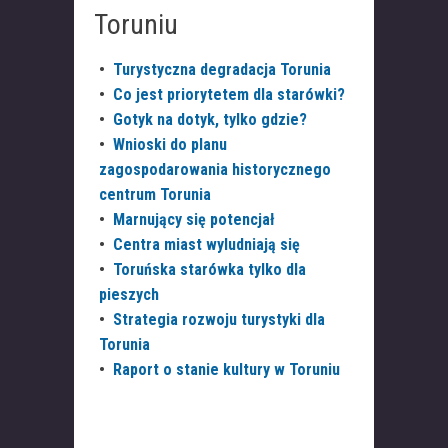
Toruniu
•
Turystyczna degradacja Torunia
•
Co jest priorytetem dla starówki?
•
Gotyk na dotyk, tylko gdzie?
•
Wnioski do planu
zagospodarowania historycznego
centrum Torunia
•
Marnujący się potencjał
•
Centra miast wyludniają się
•
Toruńska starówka tylko dla
pieszych
•
Strategia rozwoju turystyki dla
Torunia
•
Raport o stanie kultury w Toruniu