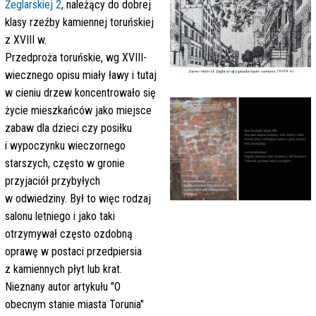
Żeglarskiej 2
, należący do dobrej
klasy rzeźby kamiennej toruńskiej
z XVIII w.
Przedproża toruńskie, wg XVIII-
wiecznego opisu miały ławy i tutaj
w cieniu drzew koncentrowało się
życie mieszkańców jako miejsce
zabaw dla dzieci czy posiłku
i wypoczynku wieczornego
starszych, często w gronie
przyjaciół przybyłych
w odwiedziny. Był to więc rodzaj
salonu letniego i jako taki
otrzymywał często ozdobną
oprawę w postaci przedpiersia
z kamiennych płyt lub krat.
Nieznany autor artykułu "O
obecnym stanie miasta Torunia"