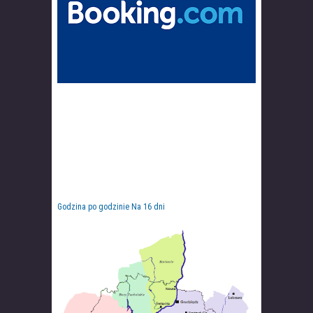
Godzina po godzinie
Na 16 dni