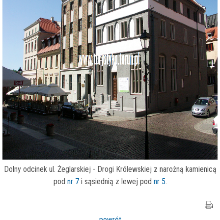
Dolny odcinek ul. Żeglarskiej - Drogi Królewskiej z narożną kamienicą
pod
nr 7
i sąsiednią z lewej pod
nr 5
.
powrót