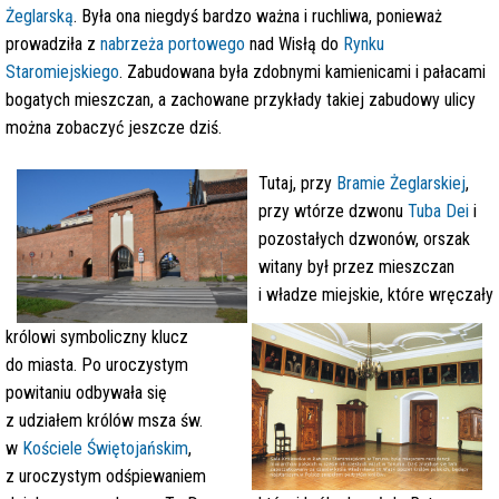
Żeglarską
. Była ona niegdyś bardzo ważna i ruchliwa, ponieważ
prowadziła z
nabrzeża portowego
nad Wisłą do
Rynku
Staromiejskiego
. Zabudowana była zdobnymi kamienicami i pałacami
bogatych mieszczan, a zachowane przykłady takiej zabudowy ulicy
można zobaczyć jeszcze dziś.
Tutaj, przy
Bramie Żeglarskiej
,
przy wtórze dzwonu
Tuba Dei
i
pozostałych dzwonów, orszak
witany był przez mieszczan
i władze miejskie, które wręczały
królowi symboliczny klucz
do miasta. Po uroczystym
powitaniu odbywała się
z udziałem królów msza św.
w
Kościele Świętojańskim
,
z uroczystym odśpiewaniem