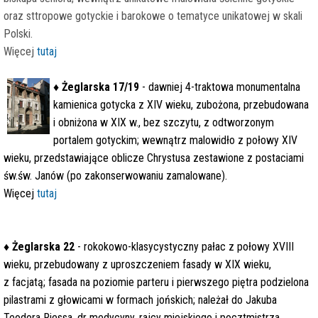
oraz sttropowe gotyckie i barokowe o tematyce unikatowej w skali
Polski.
Więcej
tutaj
♦
Żeglarska 17/19
- dawniej 4-traktowa monumentalna
kamienica gotycka z XIV wieku, zubożona, przebudowana
i obniżona w XIX w., bez szczytu, z odtworzonym
portalem gotyckim; wewnątrz malowidło z połowy XIV
wieku, przedstawiające oblicze Chrystusa zestawione z postaciami
św.św. Janów (po zakonserwowaniu zamalowane).
Więcej
tutaj
♦
Żeglarska 22
- rokokowo-klasycystyczny pałac z połowy XVIII
wieku, przebudowany z uproszczeniem fasady w XIX wieku,
z facjatą; fasada na poziomie parteru i pierwszego piętra podzielona
pilastrami z głowicami w formach jońskich; należał do Jakuba
Teodora Riessa, dr medycyny, rajcy miejskiego i pocztmistrza