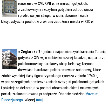
renesansu w XVI/XVII w. na murach gotyckich,
z zachowanym szczytem gotyckim od podwórza
i profilowanym stropie w sieni, skromna fasada
klasycystyczna pochodzi z okresu zubożenia miasta w XIX w.
♦
Żeglarska 7
- jedna z najcenniejszych kamienic Torunia,
gotycka z XIV w., o niebiesko-szarej fasadzie; na parterze
polichromowany barokowy strop belkowy, kręcone
drewniane barokowe polichromowane schodowy, które
zdobił wysokiej klasy figura rzymskiego rycerza z około 1740 r.,
w poszczególnych pomieszczeniach szczątki polichromii gotyckich
i późniejsze dekoracje w postaci obramienia okien i malowanych
portali, zrekonstruowane przedproże. Obecnie siedziba
Muzeum
Diecezjalnego
.
Więcej
tutaj