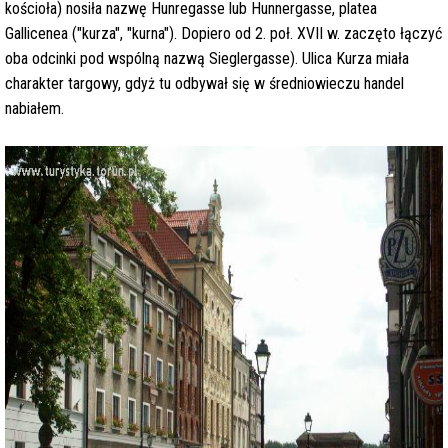
kościoła) nosiła nazwę Hunregasse lub Hunnergasse, platea
Gallicenea ("kurza", "kurna"). Dopiero od 2. poł. XVII w. zaczęto łączyć
oba odcinki pod wspólną nazwą Sieglergasse). Ulica Kurza miała
charakter targowy, gdyż tu odbywał się w średniowieczu handel
nabiałem.
i