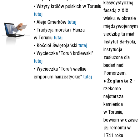
klasycystyczną
• Wizyty królów polskich w Toruniu
fasadą z XIX
tutaj
wieku; w okresie
• Aleja Gmerków
tutaj
międzywojennym
• Tradycja morska i Hanza
siedzibę tu miał
w Toruniu
tutaj
Instytut Bałtycki,
• Kościół Świętojański
tutaj
instytucja
•
Wycieczka "Toruń królewski"
zasłużona dla
tutaj
badań nad
•
Wycieczka "Toruń wielkie
Pomorzem;
emporium hanzeatyckie"
tutaj
♦
Żeglarska 2
-
rzekomo
najstarsza
kamienica
w Toruniu,
bowiem w czasie
jej remontu
w
1741 roku