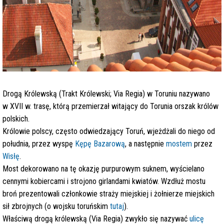
Drogą Królewską (Trakt Królewski; Via Regia) w Toruniu nazywano
w XVII w. trasę, którą przemierzał witający do Torunia orszak królów
polskich.
Królowie polscy, często odwiedzający Toruń, wjeżdżali do niego od
południa, przez wyspę
Kępę Bazarową
, a następnie
mostem
przez
Wisłę
.
Most dekorowano na tę okazję purpurowym suknem, wyścielano
cennymi kobiercami i strojono girlandami kwiatów. Wzdłuż mostu
broń prezentowali członkowie straży miejskiej i żołnierze miejskich
sił zbrojnych (o wojsku toruńskim
tutaj
).
Właściwą drogą królewską (Via Regia) zwykło się nazywać
ulicę