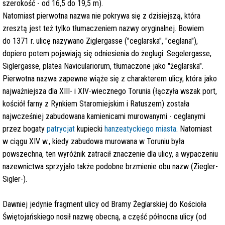
szerokość - od 16,5 do 19,5 m).
Natomiast pierwotna nazwa nie pokrywa się z dzisiejszą, która
zresztą jest też tylko tłumaczeniem nazwy oryginalnej. Bowiem
do 1371 r. ulicę nazywano Ziglergasse ("ceglarska", "ceglana"),
dopiero potem pojawiają się odniesienia do żeglugi: Segelergasse,
Siglergasse, platea Naviculariorum, tłumaczone jako "żeglarska".
Pierwotna nazwa zapewne wiąże się z charakterem ulicy, która jako
najważniejsza dla XIII- i XIV-wiecznego Torunia (łączyła wszak port,
kościół farny z Rynkiem Staromiejskim i Ratuszem) została
najwcześniej zabudowana kamienicami murowanymi - ceglanymi
przez bogaty
patrycjat
kupiecki
hanzeatyckiego miasta
. Natomiast
w ciągu XIV w., kiedy zabudowa murowana w Toruniu była
powszechna, ten wyróżnik zatracił znaczenie dla ulicy, a wypaczeniu
nazewnictwa sprzyjało także podobne brzmienie obu nazw (Ziegler-
Sigler-).
Dawniej jedynie fragment ulicy od Bramy Żeglarskiej do Kościoła
Świętojańskiego nosił nazwę obecną, a część północna ulicy (od