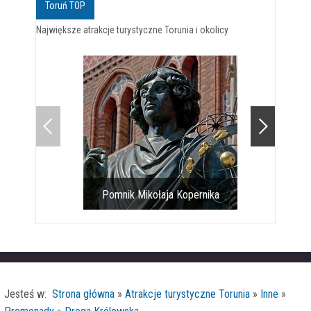
Toruń TOP
Największe atrakcje turystyczne Torunia i okolicy
Pomnik Mikołaja Kopernika
Toruński gotyk na dotyk
Jesteś w:
Strona główna
»
Atrakcje turystyczne Torunia
»
Inne
»