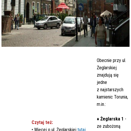
Obecnie przy ul.
Żeglarskiej
znajdują się
jedne
z najstarszych
kamienic Torunia,
m.in.:
♦
Żeglarska 1
-
Czytaj też:
ze zubożoną
• Więcej o ul. Żeglarskiej
tutaj