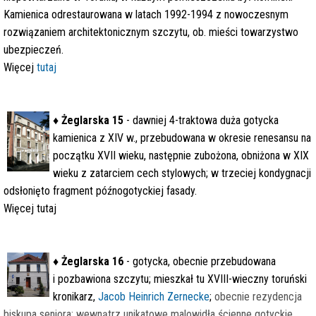
Kamienica odrestaurowana w latach 1992-1994 z nowoczesnym
rozwiązaniem architektonicznym szczytu, ob. mieści towarzystwo
ubezpieczeń.
Więcej
tutaj
♦
Żeglarska 15
- dawniej 4-traktowa duża gotycka
kamienica z XIV w., przebudowana w okresie renesansu na
początku XVII wieku, następnie zubożona, obniżona w XIX
wieku z zatarciem cech stylowych; w trzeciej kondygnacji
odsłonięto fragment późnogotyckiej fasady.
Więcej tutaj
♦
Żeglarska 16
- gotycka, obecnie przebudowana
i pozbawiona szczytu; mieszkał tu XVIII-wieczny toruński
kronikarz,
Jacob Heinrich Zernecke
;
obecnie rezydencja
biskupa seniora; wewnątrz unikatowe malowidła ścienne gotyckie