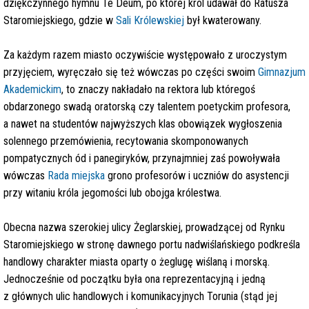
dziękczynnego hymnu Te Deum, po której król udawał do Ratusza
Staromiejskiego, gdzie w
Sali Królewskiej
był kwaterowany.
Za każdym razem miasto oczywiście występowało z uroczystym
przyjęciem, wyręczało się też wówczas po części swoim
Gimnazjum
Akademickim
, to znaczy nakładało na rektora lub któregoś
obdarzonego swadą oratorską czy talentem poetyckim profesora,
a nawet na studentów najwyższych klas obowiązek wygłoszenia
solennego przemówienia, recytowania skomponowanych
pompatycznych ód i panegiryków, przynajmniej zaś powoływała
wówczas
Rada miejska
grono profesorów i uczniów do asystencji
przy witaniu króla jegomości lub obojga królestwa.
Obecna nazwa szerokiej ulicy Żeglarskiej, prowadzącej od Rynku
Staromiejskiego w stronę dawnego portu nadwiślańskiego podkreśla
handlowy charakter miasta oparty o żeglugę wiślaną i morską.
Jednocześnie od początku była ona reprezentacyjną i jedną
z głównych ulic handlowych i komunikacyjnych Torunia (stąd jej