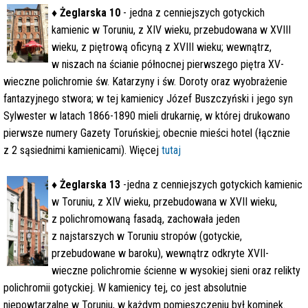
♦
Żeglarska 10
- jedna z cenniejszych gotyckich
kamienic w Toruniu, z XIV wieku, przebudowana w XVIII
wieku, z piętrową oficyną z XVIII wieku; wewnątrz,
w niszach na ścianie północnej pierwszego piętra XV-
wieczne polichromie św. Katarzyny i św. Doroty oraz wyobrażenie
fantazyjnego stwora; w tej kamienicy Józef Buszczyński i jego syn
Sylwester w latach 1866-1890 mieli drukarnię, w której drukowano
pierwsze numery Gazety Toruńskiej; obecnie mieści hotel (łącznie
z 2 sąsiednimi kamienicami). Więcej
tutaj
♦
Żeglarska 13
-jedna z cenniejszych gotyckich kamienic
w Toruniu, z XIV wieku, przebudowana w XVII wieku,
z polichromowaną fasadą, zachowała jeden
z najstarszych w Toruniu stropów (gotyckie,
przebudowane w baroku), wewnątrz odkryte XVII-
wieczne polichromie ścienne w wysokiej sieni oraz relikty
polichromii gotyckiej. W kamienicy tej, co jest absolutnie
niepowtarzalne w Toruniu, w każdym pomieszczeniu był kominek.