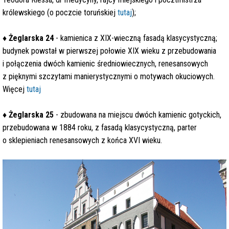
królewskiego (o poczcie toruńskiej
tutaj
);
♦
Żeglarska 24
- kamienica z XIX-wieczną fasadą klasycystyczną;
budynek powstał w pierwszej połowie XIX wieku z przebudowania
i połączenia dwóch kamienic średniowiecznych, renesansowych
z pięknymi szczytami manierystycznymi o motywach okuciowych.
Więcej
tutaj
♦
Żeglarska 25
- zbudowana na miejscu dwóch kamienic gotyckich,
przebudowana w 1884 roku, z fasadą klasycystyczną, parter
o sklepieniach renesansowych z końca XVI wieku.