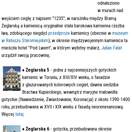
odnaleziono
w murach nad
wejściem cegłę z napisem "1235"; w narożniku między Bramą
Żeglarską a kamienicą oryginalnie stała
barokowa kamienna
rzeźba
lwa, zdobiącego niegdyś
przedproże
kamienicy (obecnie w
muzeum
w Ratuszu Staromiejskim
); w okresie międzywojennym kamienica ta
mieściła hotel "Pod Lwem", w którym wybitny malarz,
Julian Fałat
urządził swoją pracownię;
♦
Żeglarska 5
- jedna z najcenniejszych gotyckich
kamienic w Toruniu, z XIII/XIV wieku, o fasadzie
z glazurowanych kolorowych cegieł, dawna siedziba
Bractwa Kupieckiego, wewnątrz maryjne malowidła
gotyckie (Nawiedzenie, Zwiastowanie, Koronacja) z około 1390-1400
roku, przebudowana w XVII i XIX wieku z fasadą neorenesansową.
Więcej
tutaj
♦
Żeglarska 6
- gotycka, przebudowana okresie