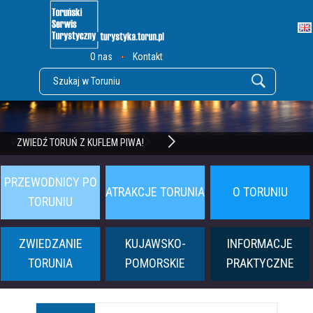
O nas
Kontakt
POZNAJ TWIERDZĘ TORUŃ
ZWIEDŹ TORUŃ Z KUFLEM PIWA!
PRZEWODNICY PO
ATRAKCJE TORUNIA
O TORUNIU
TORUNIU
ZWIEDZANIE
KUJAWSKO-
INFORMACJE
TORUNIA
POMORSKIE
PRAKTYCZNE