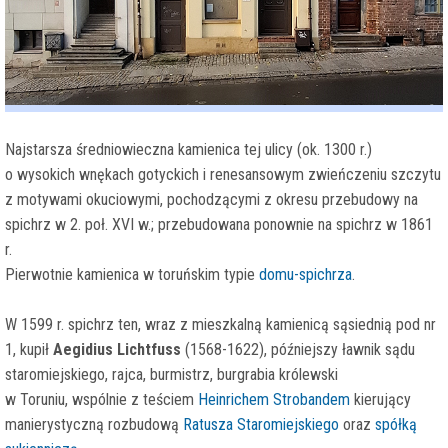
Najstarsza średniowieczna kamienica tej ulicy (ok. 1300 r.)
o wysokich wnękach gotyckich i renesansowym zwieńczeniu szczytu
z motywami okuciowymi, pochodzącymi z okresu przebudowy na
spichrz w 2. poł. XVI w.; przebudowana ponownie na spichrz w 1861
r.
Pierwotnie kamienica w toruńskim typie
domu-spichrza
.
W 1599 r. spichrz ten, wraz z mieszkalną kamienicą sąsiednią pod nr
1, kupił
Aegidius Lichtfuss
(1568-1622), późniejszy ławnik sądu
staromiejskiego, rajca, burmistrz, burgrabia królewski
w Toruniu, wspólnie z teściem
Heinrichem Strobandem
kierujący
manierystyczną rozbudową
Ratusza Staromiejskiego
oraz
spółką