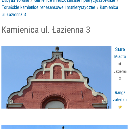
Zabytki Torunia
»
Kamienice mieszczańskie i patrycjuszowskie
»
Toruńskie kamienice renesansowe i manierystyczne
»
Kamienica
ul. Łazienna 3
Kamienica ul. Łazienna 3
Stare
Miasto
ul.
Łazienna
3
Ranga
zabytku
: