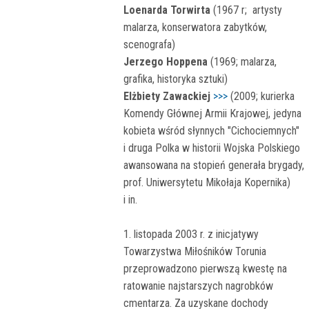
Loenarda Torwirta
(1967 r; artysty
malarza, konserwatora zabytków,
scenografa)
Jerzego Hoppena
(1969; malarza,
grafika, historyka sztuki)
Elżbiety Zawackiej
>>>
(2009; kurierka
Komendy Głównej Armii Krajowej, jedyna
kobieta wśród słynnych "Cichociemnych"
i druga Polka w historii Wojska Polskiego
awansowana na stopień generała brygady,
prof. Uniwersytetu Mikołaja Kopernika)
i in.
1. listopada 2003 r. z inicjatywy
Towarzystwa Miłośników Torunia
przeprowadzono pierwszą kwestę na
ratowanie najstarszych nagrobków
cmentarza. Za uzyskane dochody