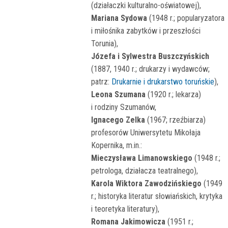
(działaczki kulturalno-oświatowej),
Mariana Sydowa
(1948 r.; popularyzatora
i miłośnika zabytków i przeszłości
Torunia),
Józefa i Sylwestra Buszczyńskich
(1887, 1940 r.; drukarzy i wydawców;
patrz:
Drukarnie i drukarstwo toruńskie
),
Leona Szumana
(1920 r.; lekarza)
i rodziny Szumanów,
Ignacego Zelka
(1967; rzeźbiarza)
profesorów Uniwersytetu Mikołaja
Kopernika, m.in.:
Mieczysława Limanowskiego
(1948 r.;
petrologa, działacza teatralnego),
Karola Wiktora Zawodzińskiego
(1949
r.; historyka literatur słowiańskich, krytyka
i teoretyka literatury),
Romana Jakimowicza
(1951 r.;