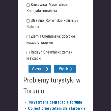
Kruszwica: Mysia Wieża i
Kolegiata romańska
Strzelno: Romańskie kolumny i
Rotunda
Ziemia Chełmińska: gotyckie
kościoły wiejskie
Radzyń Chełmiński: zamek
krzyżacki
Problemy turystyki w
Toruniu
•
Turystyczna degradacja Torunia
•
Co jest priorytetem dla starówki?