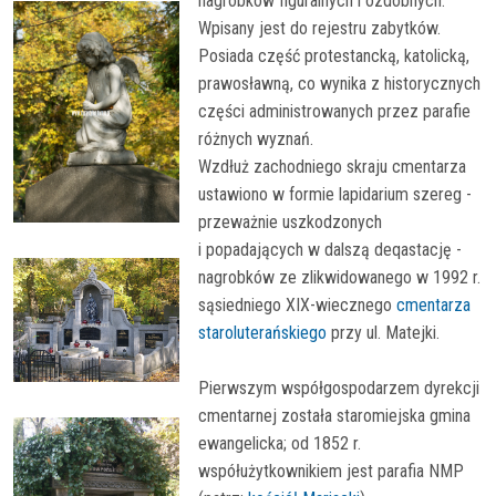
nagrobków figuralnych i ozdobnych.
Wpisany jest do rejestru zabytków.
Posiada część protestancką, katolicką,
prawosławną, co wynika z historycznych
części administrowanych przez parafie
różnych wyznań.
Wzdłuż zachodniego skraju cmentarza
ustawiono w formie lapidarium szereg -
przeważnie uszkodzonych
i popadających w dalszą deqastację -
nagrobków ze zlikwidowanego w 1992 r.
sąsiedniego XIX-wiecznego
cmentarza
staroluterańskiego
przy ul. Matejki.
Pierwszym współgospodarzem dyrekcji
cmentarnej została staromiejska gmina
ewangelicka; od 1852 r.
współużytkownikiem jest parafia NMP