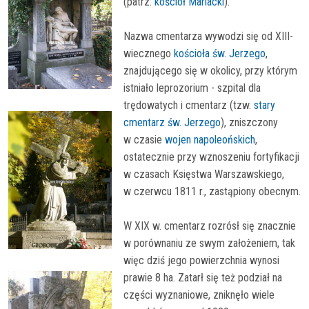
(patrz:
kościół Mariacki
).
Nazwa cmentarza wywodzi się od XIII-
wiecznego
kościoła św. Jerzego
,
znajdującego się w okolicy, przy którym
istniało leprozorium - szpital dla
trędowatych i cmentarz (tzw.
stary
cmentarz św. Jerzego
), zniszczony
w czasie
wojen napoleońskich
,
ostatecznie przy wznoszeniu fortyfikacji
w czasach Księstwa Warszawskiego,
w czerwcu 1811 r., zastąpiony obecnym.
W XIX w. cmentarz rozrósł się znacznie
w porównaniu ze swym założeniem, tak
więc dziś jego powierzchnia wynosi
prawie 8 ha. Zatarł się też podział na
części wyznaniowe, zniknęło wiele