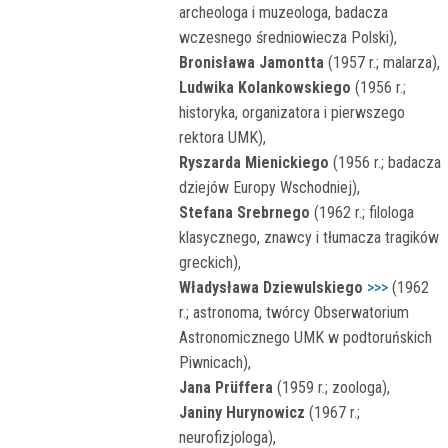
archeologa i muzeologa, badacza
wczesnego średniowiecza Polski),
Bronisława Jamontta
(1957 r.; malarza),
Ludwika Kolankowskiego
(1956 r.;
historyka, organizatora i pierwszego
rektora UMK),
Ryszarda Mienickiego
(1956 r.; badacza
dziejów Europy Wschodniej),
Stefana Srebrnego
(1962 r.; filologa
klasycznego, znawcy i tłumacza tragików
greckich),
Władysława Dziewulskiego
>>>
(1962
r.; astronoma, twórcy Obserwatorium
Astronomicznego UMK w podtoruńskich
Piwnicach),
Jana Prüffera
(1959 r.; zoologa),
Janiny Hurynowicz
(1967 r.;
neurofizjologa)
,