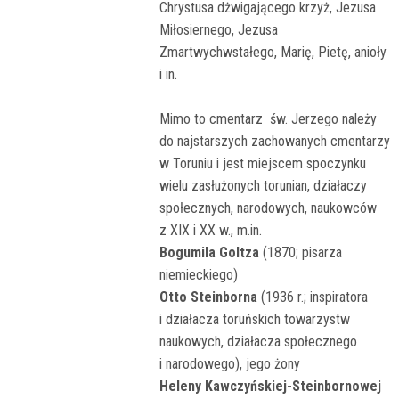
Chrystusa dżwigającego krzyż, Jezusa
Miłosiernego, Jezusa
Zmartwychwstałego, Marię, Pietę, anioły
i in.
Mimo to cmentarz św. Jerzego należy
do najstarszych zachowanych cmentarzy
w Toruniu i jest miejscem spoczynku
wielu zasłużonych torunian, działaczy
społecznych, narodowych, naukowców
z XIX i XX w., m.in.
Bogumila Goltza
(1870; pisarza
niemieckiego)
Otto Steinborna
(1936 r.; inspiratora
i działacza toruńskich towarzystw
naukowych, działacza społecznego
i narodowego), jego żony
Heleny Kawczyńskiej-Steinbornowej