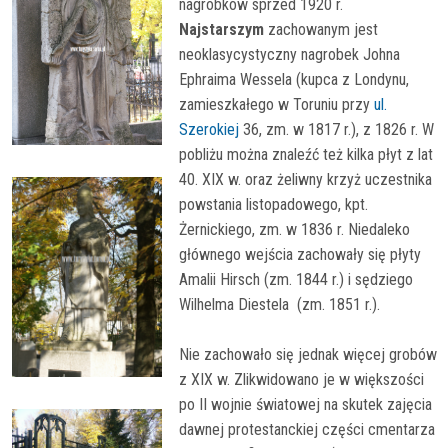
nagrobków sprzed 1920 r.
Najstarszym
zachowanym jest
neoklasycystyczny nagrobek Johna
Ephraima Wessela (kupca z Londynu,
zamieszkałego w Toruniu przy
ul.
Szerokiej
36, zm. w 1817 r.), z 1826 r. W
pobliżu można znaleźć też kilka płyt z lat
40. XIX w. oraz żeliwny krzyż uczestnika
powstania listopadowego, kpt.
Żernickiego, zm. w 1836 r.
Niedaleko
głównego wejścia zachowały się płyty
Amalii Hirsch (zm. 1844 r.) i sędziego
Wilhelma Diestela (zm. 1851 r.).
Nie zachowało się jednak więcej grobów
z XIX w. Zlikwidowano je w większości
po II wojnie światowej na skutek zajęcia
dawnej protestanckiej części cmentarza