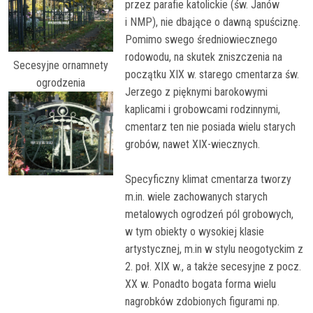
przez parafie katolickie (św. Janów
i NMP), nie dbające o dawną spuściznę.
Pomimo swego średniowiecznego
rodowodu, na skutek zniszczenia na
Secesyjne ornamnety
początku XIX w. starego cmentarza św.
ogrodzenia
Jerzego z pięknymi barokowymi
kaplicami i grobowcami rodzinnymi,
cmentarz ten nie posiada wielu starych
grobów, nawet XIX-wiecznych.
Specyficzny klimat cmentarza tworzy
m.in. wiele zachowanych starych
metalowych ogrodzeń pól grobowych,
w tym
obiekty o wysokiej klasie
artystycznej, m.in w stylu neogotyckim z
2. poł. XIX w., a także secesyjne z pocz.
XX w. Ponadto bogata forma wielu
nagrobków zdobionych figurami np.