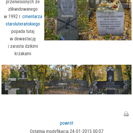
przeniesionych ze
zlikwidowanego
w 1992 r.
cmentarza
staroluterańskiego
popada tutaj
w dewastację
i zarasta dzikimi
krzakami
powrót
Ostatnia modyfikacja 24-01-2015 00:07