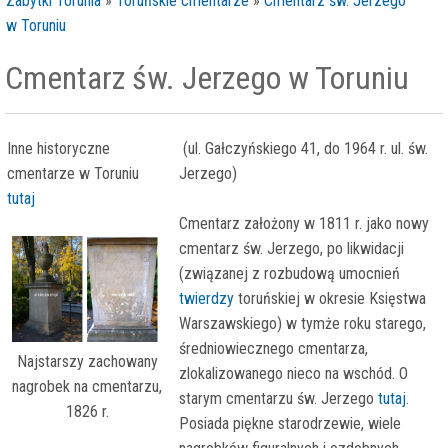
Zabytki Torunia
»
Toruńskie cmentarze
»
Cmentarz św. Jerzego
w Toruniu
Cmentarz św. Jerzego w Toruniu
Inne historyczne
(ul. Gałczyńskiego 41, do 1964 r. ul. św.
cmentarze w Toruniu
Jerzego)
tutaj
Cmentarz założony w 1811 r. jako nowy
cmentarz św. Jerzego, po likwidacji
(związanej z rozbudową umocnień
twierdzy
toruńskiej w okresie Księstwa
Warszawskiego) w tymże roku starego,
średniowiecznego cmentarza,
Najstarszy zachowany
zlokalizowanego nieco na wschód. O
nagrobek na cmentarzu,
starym cmentarzu św. Jerzego
tutaj
.
1826 r.
Posiada piękne starodrzewie, wiele