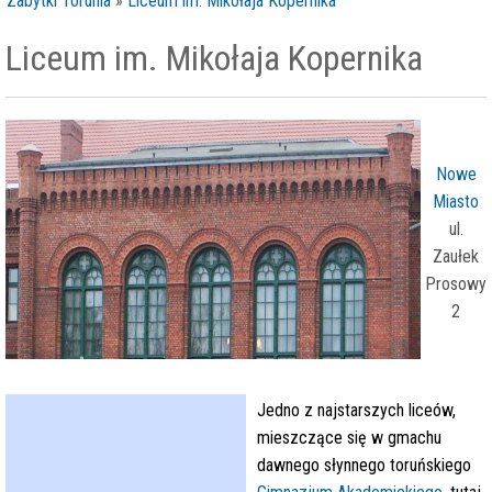
Zabytki Torunia
»
Liceum im. Mikołaja Kopernika
Liceum im. Mikołaja Kopernika
Nowe
Miasto
ul.
Zaułek
Prosowy
2
Jedno z najstarszych liceów,
mieszczące się w gmachu
dawnego słynnego toruńskiego