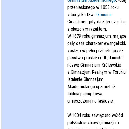
Gimnazjum Akademickiego
, tutaj
przeniesionego w 1855 roku
z budynku tzw.
Ekonomii
.
Gmach neogotycki z tegoż roku,
z okazałym ryzalitem.
W 1879 roku gimnazjum, mające
cały czas charakter ewangelicki,
zostało w pełni przejęte przez
państwo pruskie i odtąd nosiło
nazwę Gimnazjum Królewskie
z Gimnazjum Realnym w Toruniu.
Istnienie Gimnazjum
Akademickiego upamiętnia
tablica pamiątkowa
umieszczona na fasadzie.
W 1884 roku zawiązano wśród
polskich uczniów gimnazjum