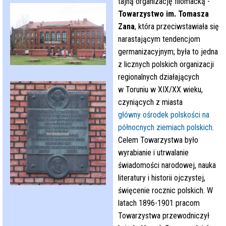
tajną organizację filomacką -
Towarzystwo im. Tomasza
Zana
, która przeciwstawiała się
narastającym tendencjom
germanizacyjnym; była to jedna
z licznych polskich organizacji
regionalnych działających
w Toruniu w XIX/XX wieku,
czyniących z miasta
główny ośrodek polskości na
północnych ziemiach polskich
.
Celem Towarzystwa było
wyrabianie i utrwalanie
świadomości narodowej, nauka
literatury i historii ojczystej,
święcenie rocznic polskich. W
latach 1896-1901 pracom
Towarzystwa przewodniczył