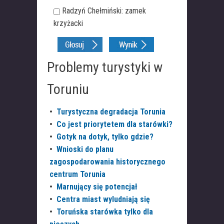
Radzyń Chełmiński: zamek
krzyżacki
Problemy turystyki w
Toruniu
•
Turystyczna degradacja Torunia
•
Co jest priorytetem dla starówki?
•
Gotyk na dotyk, tylko gdzie?
•
Wnioski do planu
zagospodarowania historycznego
centrum Torunia
•
Marnujący się potencjał
•
Centra miast wyludniają się
•
Toruńska starówka tylko dla