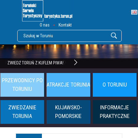
O nas
Kontakt
POZNAJ TWIERDZĘ TORUŃ
ZWIEDŹ TORUŃ Z KUFLEM PIWA!
PRZEWODNICY PO
ATRAKCJE TORUNIA
O TORUNIU
TORUNIU
ZWIEDZANIE
KUJAWSKO-
INFORMACJE
TORUNIA
POMORSKIE
PRAKTYCZNE