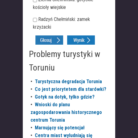
kościoły wiejskie
Radzyń Chełmiński: zamek
krzyżacki
Problemy turystyki w
Toruniu
•
Turystyczna degradacja Torunia
•
Co jest priorytetem dla starówki?
•
Gotyk na dotyk, tylko gdzie?
•
Wnioski do planu
zagospodarowania historycznego
centrum Torunia
•
Marnujący się potencjał
•
Centra miast wyludniają się