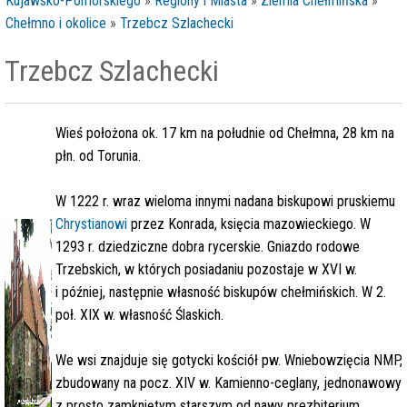
Kujawsko-Pomorskiego
»
Regiony i Miasta
»
Ziemia Chełmińska
»
Chełmno i okolice
»
Trzebcz Szlachecki
Trzebcz Szlachecki
Wieś położona ok. 17 km na południe od Chełmna, 28 km na
płn. od Torunia.
W 1222 r. wraz wieloma innymi nadana biskupowi pruskiemu
Chrystianowi
przez Konrada, księcia mazowieckiego. W
1293 r. dziedziczne dobra rycerskie. Gniazdo rodowe
Trzebskich, w których posiadaniu pozostaje w XVI w.
i później, następnie własność biskupów chełmińskich. W 2.
poł. XIX w. własność Ślaskich.
We wsi znajduje się gotycki kościół pw. Wniebowzięcia NMP,
zbudowany na pocz. XIV w. Kamienno-ceglany, jednonawowy
z prosto zamkniętym starszym od nawy prezbiterium.