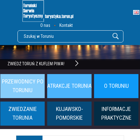
O nas
Kontakt
POZNAJ TWIERDZĘ TORUŃ
ZWIEDŹ TORUŃ Z KUFLEM PIWA!
PRZEWODNICY PO
ATRAKCJE TORUNIA
O TORUNIU
TORUNIU
ZWIEDZANIE
KUJAWSKO-
INFORMACJE
TORUNIA
POMORSKIE
PRAKTYCZNE