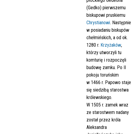
płockiego Gedeona
(Gedko) pierwszemu
biskupowi pruskiemu
Chrystianowi
.
Następnie
w posiadaniu biskupów
chełmińskich, a od ok.
1280 r.
Krzyżaków
,
którzy utworzyli tu
komturię i rozpoczęli
budowę zamku. Po II
pokoju toruńskim
w 1466 r. Papowo staje
się siedzibą starostwa
królewskiego.
W 1505 r. zamek wraz
ze starostwem nadany
został przez króla
Aleksandra