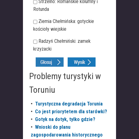
Strzelno: Romańskie kolumny i
Rotunda
Ziemia Chełmińska: gotyckie
kościoły wiejskie
Radzyń Chełmiński: zamek
krzyżacki
Problemy turystyki w
Toruniu
•
Turystyczna degradacja Torunia
•
Co jest priorytetem dla starówki?
•
Gotyk na dotyk, tylko gdzie?
•
Wnioski do planu
zagospodarowania historycznego