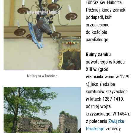
i obraz św. Huberta.
Później, kiedy zamek
podupadł, kult
przeniesiono
do kościoła
parafialnego.
Ruiny zamku
powstałego w końcu
XIII w. (gród
Meluzyna w kościele
wzmiankowano w 1279
r.) jako siedziba
komturów krzyżackich
w latach 1287-1410,
później wójta
krzyżackiego. W 1454 r.
z polecenia
Związku
Pruskiego
zdobyty