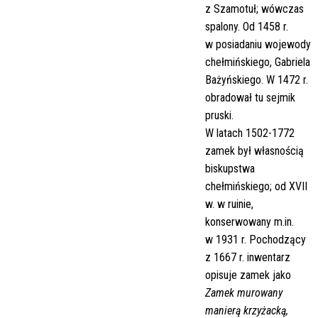
z Szamotuł; wówczas
spalony. Od 1458 r.
w posiadaniu wojewody
chełmińskiego, Gabriela
Bażyńskiego. W 1472 r.
obradował tu sejmik
pruski.
W latach 1502-1772
zamek był własnością
biskupstwa
chełmińskiego; od XVII
w. w ruinie,
konserwowany m.in.
w 1931 r. Pochodzący
z 1667 r. inwentarz
opisuje zamek jako
Zamek murowany
manierą krzyżacką,