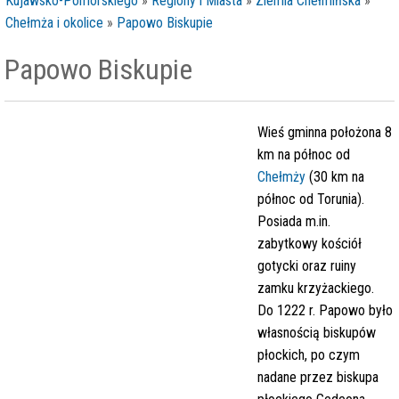
Kujawsko-Pomorskiego
»
Regiony i Miasta
»
Ziemia Chełmińska
»
Chełmża i okolice
»
Papowo Biskupie
Papowo Biskupie
Wieś gminna położona 8
km na północ od
Chełmży
(30 km na
północ od Torunia).
Posiada m.in.
zabytkowy kościół
gotycki oraz ruiny
zamku krzyżackiego.
Do 1222 r. Papowo było
własnością biskupów
płockich, po czym
nadane przez biskupa