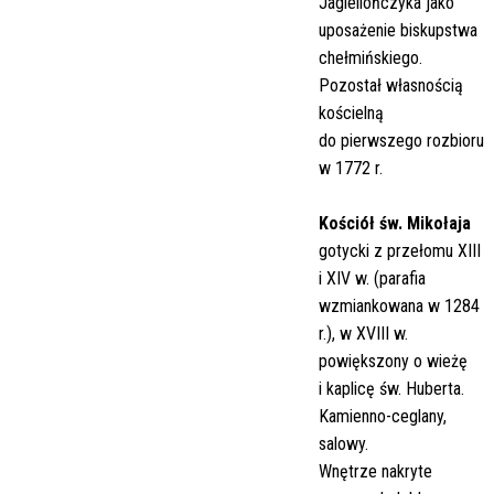
Jagiellończyka jako
uposażenie biskupstwa
chełmińskiego.
Pozostał własnością
kościelną
do pierwszego rozbioru
w 1772 r.
Kościół św. Mikołaja
gotycki z przełomu XIII
i XIV w. (parafia
wzmiankowana w 1284
r.), w XVIII w.
powiększony o wieżę
i kaplicę św. Huberta.
Kamienno-ceglany,
salowy.
Wnętrze nakryte