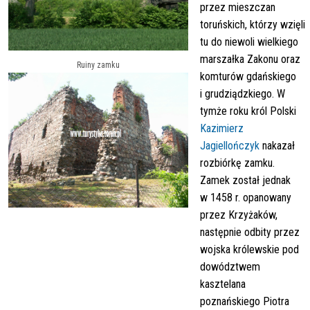
przez mieszczan
toruńskich, którzy wzięli
tu do niewoli wielkiego
marszałka Zakonu oraz
Ruiny zamku
komturów gdańskiego
i grudziądzkiego. W
tymże roku król Polski
Kazimierz
Jagiellończyk
nakazał
rozbiórkę zamku.
Zamek został jednak
w 1458 r. opanowany
przez Krzyżaków,
następnie odbity przez
wojska królewskie pod
dowództwem
kasztelana
poznańskiego Piotra