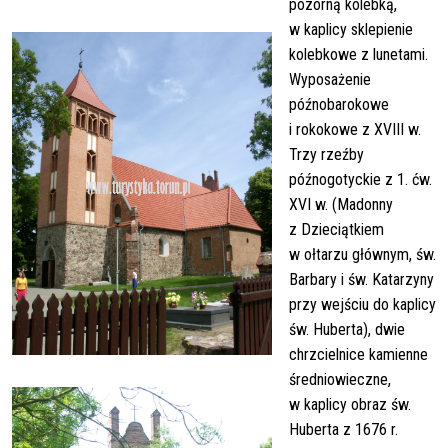
pozorną kolebką,
w kaplicy sklepienie
kolebkowe z lunetami.
Wyposażenie
późnobarokowe
i rokokowe z XVIII w.
Trzy rzeźby
późnogotyckie z 1. ćw.
XVI w. (Madonny
z Dzieciątkiem
w ołtarzu głównym, św.
Barbary i św. Katarzyny
przy wejściu do kaplicy
św. Huberta), dwie
chrzcielnice kamienne
średniowieczne,
w kaplicy obraz św.
Huberta z 1676 r.