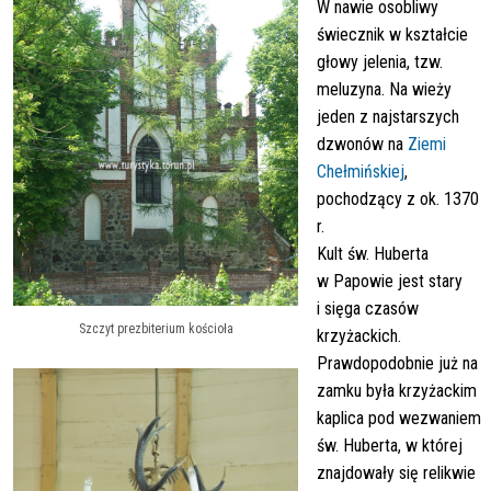
W nawie osobliwy
świecznik w kształcie
głowy jelenia, tzw.
meluzyna. Na wieży
jeden z najstarszych
dzwonów na
Ziemi
Chełmińskiej
,
pochodzący z ok. 1370
r.
Kult św. Huberta
w Papowie jest stary
i sięga czasów
Szczyt prezbiterium kościoła
krzyżackich.
Prawdopodobnie już na
zamku była krzyżackim
kaplica pod wezwaniem
św. Huberta, w której
znajdowały się relikwie