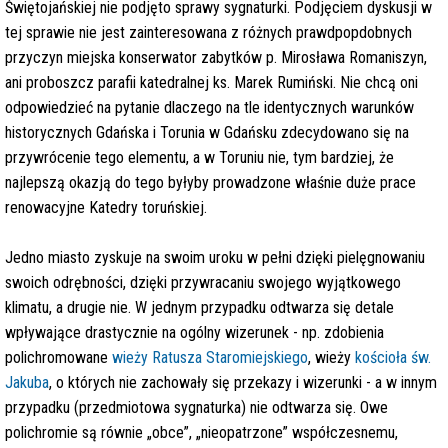
Świętojańskiej nie podjęto sprawy sygnaturki. Podjęciem dyskusji
w
tej sprawie
nie jest zainteresowana
z różnych prawdpopdobnych
przyczyn
miejska konserwator zabytków p. Mirosława Romaniszyn,
ani proboszcz parafii katedralnej ks. Marek Rumiński. Nie chcą oni
odpowiedzieć na pytanie dlaczego na tle identycznych warunków
historycznych Gdańska i Torunia w Gdańsku zdecydowano się na
przywrócenie tego elementu, a w Toruniu nie, tym bardziej, że
najlepszą okazją do tego byłyby prowadzone właśnie duże prace
renowacyjne Katedry toruńskiej.
Jedno miasto zyskuje na swoim uroku w pełni dzięki pielęgnowaniu
swoich odrębności, dzięki przywracaniu swojego wyjątkowego
klimatu, a drugie nie.
W jednym przypadku odtwarza się detale
wpływające drastycznie na ogólny wizerunek - np. zdobienia
polichromowane
wieży Ratusza Staromiejskiego
, wieży
kościoła św.
Jakuba
, o których nie zachowały się przekazy i wizerunki - a w innym
przypadku (przedmiotowa sygnaturka) nie odtwarza się. Owe
polichromie są równie „obce”, „nieopatrzone” współczesnemu,