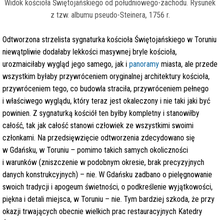
Widok kościoła Świętojańskiego od południowego-zachodu. Rysunek
z tzw. albumu pseudo-Steinera, 1756 r.
Odtworzona strzelista sygnaturka kościoła Świętojańskiego w Toruniu
niewątpliwie dodałaby lekkości masywnej bryle kościoła,
urozmaiciłaby wygląd jego samego, jak i
panoramy
miasta, ale przede
wszystkim byłaby przywróceniem oryginalnej architektury kościoła,
przywróceniem tego, co budowla straciła, przywróceniem pełnego
i właściwego wyglądu, który teraz jest okaleczony i nie taki jaki być
powinien. Z sygnaturką kościół ten byłby kompletny i stanowiłby
całość, tak jak całość stanowi człowiek ze wszystkimi swoimi
członkami. Na przedsięwzięcie odtworzenia zdecydowano się
w Gdańsku, w Toruniu – pomimo takich samych okoliczności
i warunków (zniszczenie w podobnym okresie, brak precyzyjnych
danych konstrukcyjnych) – nie. W Gdańsku zadbano o pielęgnowanie
swoich tradycji i apogeum świetności, o podkreślenie wyjątkowości,
piękna i detali miejsca, w Toruniu – nie
.
Tym bardziej szkoda, że przy
okazji trwających obecnie wielkich prac restauracyjnych Katedry