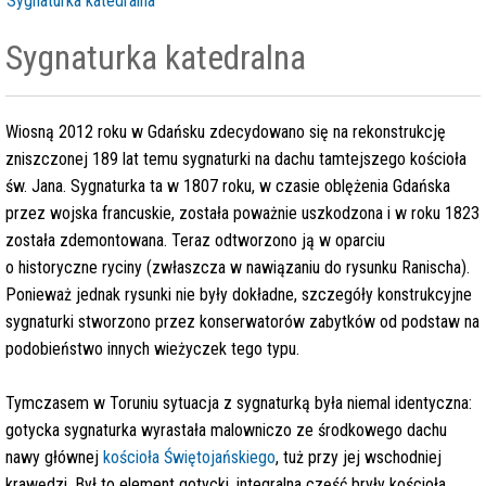
Sygnaturka katedralna
Sygnaturka katedralna
Wiosną 2012 roku w Gdańsku zdecydowano się na rekonstrukcję
zniszczonej 189 lat temu sygnaturki na dachu tamtejszego kościoła
św. Jana. Sygnaturka ta w 1807 roku, w czasie oblężenia Gdańska
przez wojska francuskie, została poważnie uszkodzona i w roku 1823
została zdemontowana. Teraz odtworzono ją w oparciu
o historyczne ryciny (zwłaszcza w nawiązaniu do rysunku Ranischa).
Ponieważ jednak rysunki nie były dokładne, szczegóły konstrukcyjne
sygnaturki stworzono przez konserwatorów zabytków od podstaw na
podobieństwo innych wieżyczek tego typu.
Tymczasem w Toruniu sytuacja z sygnaturką była niemal identyczna:
gotycka sygnaturka wyrastała malowniczo ze środkowego dachu
nawy głównej
kościoła Świętojańskiego
, tuż przy jej wschodniej
krawędzi. Był to element gotycki, integralna część bryły kościoła,