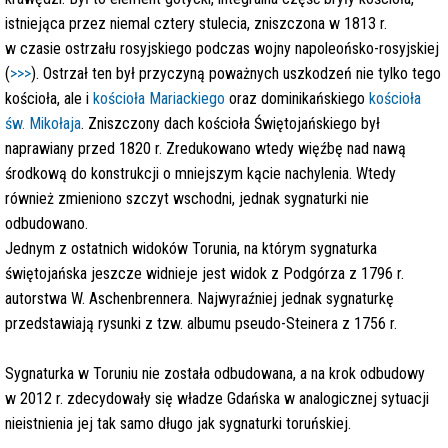
istniejąca przez niemal cztery stulecia, zniszczona w 1813 r.
w czasie ostrzału rosyjskiego podczas wojny napoleońsko-rosyjskiej
(
>>>
). Ostrzał ten był przyczyną poważnych uszkodzeń nie tylko tego
kościoła, ale i
kościoła Mariackiego
oraz dominikańskiego
kościoła
św. Mikołaja
. Zniszczony dach kościoła Świętojańskiego był
naprawiany przed 1820 r. Zredukowano wtedy więźbę nad nawą
środkową do konstrukcji o mniejszym kącie nachylenia. Wtedy
również zmieniono szczyt wschodni, jednak sygnaturki nie
odbudowano.
Jednym z ostatnich widoków Torunia, na którym sygnaturka
świętojańska jeszcze widnieje jest widok z Podgórza z 1796 r.
autorstwa W. Aschenbrennera. Najwyraźniej jednak sygnaturkę
przedstawiają rysunki z tzw. albumu pseudo-Steinera z 1756 r.
Sygnaturka w Toruniu nie została odbudowana, a na krok odbudowy
w 2012 r. zdecydowały się władze Gdańska w analogicznej sytuacji
nieistnienia jej tak samo długo jak sygnaturki toruńskiej.