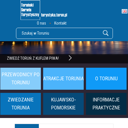
O nas
Kontakt
POZNAJ TWIERDZĘ TORUŃ
ZWIEDŹ TORUŃ Z KUFLEM PIWA!
PRZEWODNICY PO
ATRAKCJE TORUNIA
O TORUNIU
TORUNIU
ZWIEDZANIE
KUJAWSKO-
INFORMACJE
TORUNIA
POMORSKIE
PRAKTYCZNE