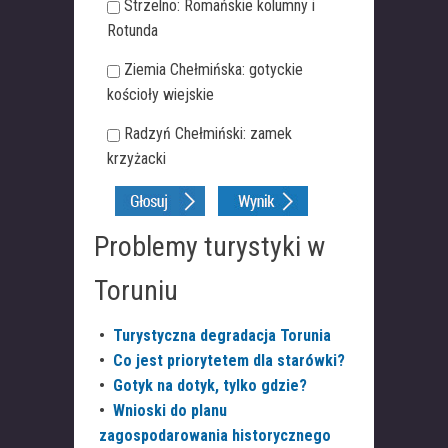
Strzelno: Romańskie kolumny i
Rotunda
Ziemia Chełmińska: gotyckie
kościoły wiejskie
Radzyń Chełmiński: zamek
krzyżacki
Problemy turystyki w
Toruniu
•
Turystyczna degradacja Torunia
•
Co jest priorytetem dla starówki?
•
Gotyk na dotyk, tylko gdzie?
•
Wnioski do planu
zagospodarowania historycznego