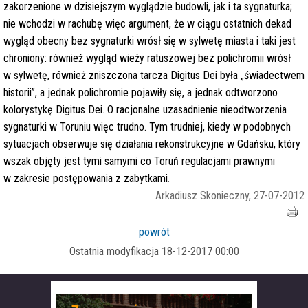
zakorzenione w dzisiejszym wyglądzie budowli, jak i ta sygnaturka;
nie wchodzi w rachubę więc argument, że w ciągu ostatnich dekad
wygląd obecny bez sygnaturki wrósł się w sylwetę miasta i taki jest
chroniony: również wygląd wieży ratuszowej bez polichromii wrósł
w sylwetę, również zniszczona tarcza Digitus Dei była „świadectwem
historii”, a jednak polichromie pojawiły się, a jednak odtworzono
kolorystykę Digitus Dei. O racjonalne uzasadnienie nieodtworzenia
sygnaturki w Toruniu więc trudno.
Tym trudniej, kiedy w podobnych
sytuacjach obserwuje się działania rekonstrukcyjne w Gdańsku, który
wszak objęty jest tymi samymi co Toruń regulacjami prawnymi
w zakresie postępowania z zabytkami
.
Arkadiusz Skonieczny, 27-07-2012
powrót
Ostatnia modyfikacja 18-12-2017 00:00