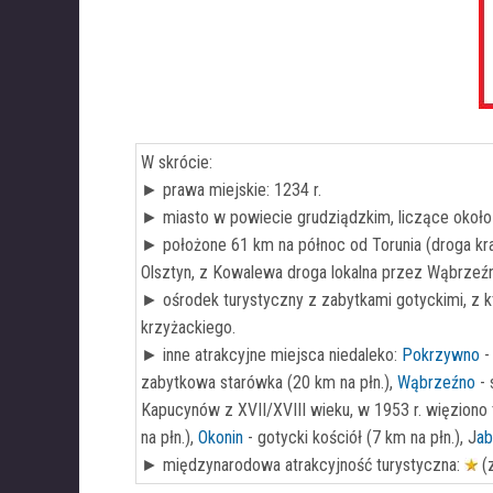
W skrócie:
► prawa miejskie: 1234 r.
► miasto w powiecie grudziądzkim, liczące około
► położone 61 km na północ od Torunia (droga kr
Olsztyn, z Kowalewa droga lokalna przez Wąbrzeźn
► ośrodek turystyczny z zabytkami gotyckimi, z k
krzyżackiego.
► inne atrakcyjne miejsca niedaleko:
Pokrzywno
-
zabytkowa starówka (20 km na płn.),
Wąbrzeźno
- 
Kapucynów z XVII/XVIII wieku, w 1953 r. więziono
na płn.),
Okonin
- gotycki kościół (7 km na płn.), J
ab
► międzynarodowa atrakcyjność turystyczna:
(