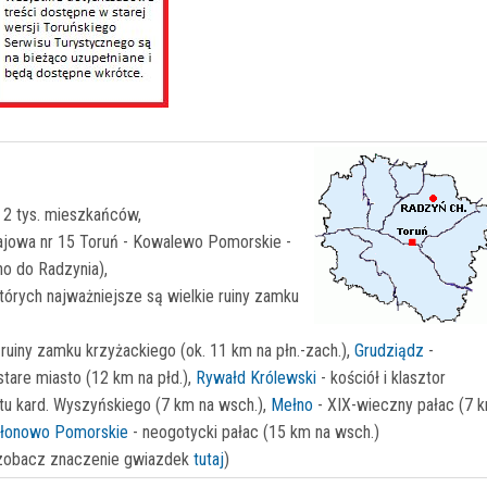
 2 tys. mieszkańców,
ajowa nr 15 Toruń - Kowalewo Pomorskie -
o do Radzynia),
tórych najważniejsze są wielkie ruiny zamku
 ruiny zamku krzyżackiego (ok. 11 km na płn.-zach.),
Grudziądz
-
stare miasto (12 km na płd.),
Rywałd Królewski
- kościół i klasztor
 tu kard. Wyszyńskiego (7 km na wsch.),
Mełno
- XIX-wieczny pałac (7 
łonowo Pomorskie
- neogotycki pałac (15 km na wsch.)
zobacz znaczenie gwiazdek
tutaj
)