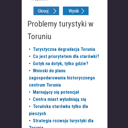
Problemy turystyki w
Toruniu
•
Turystyczna degradacja Torunia
•
Co jest priorytetem dla starówki?
•
Gotyk na dotyk, tylko gdzie?
•
Wnioski do planu
zagospodarowania historycznego
centrum Torunia
•
Marnujący się potencjał
•
Centra miast wyludniają się
•
Toruńska starówka tylko dla
pieszych
•
Strategia rozwoju turystyki dla
Torunia