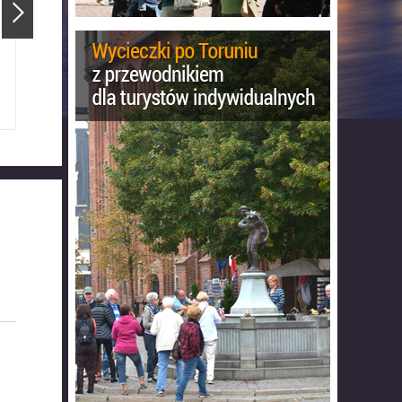
Ratusz Staromiejski
Katedra Świętojańska