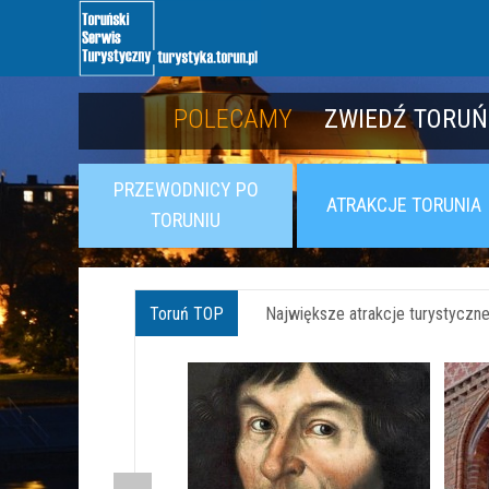
POLECAMY
POLECAMY
POZNAJ TWIER
ZWIEDŹ TORUŃ
PRZEWODNICY PO
ATRAKCJE TORUNIA
TORUNIU
Toruń TOP
Największe atrakcje turystyczne 