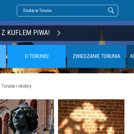
DZĘ TORUŃ
 Z KUFLEM PIWA!
O TORUNIU
ZWIEDZANIE TORUNIA
K
Torunia i okolicy