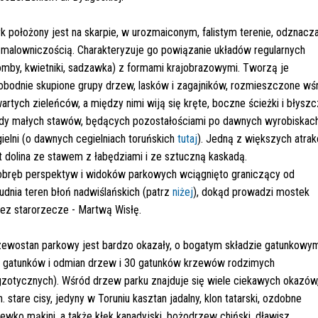
rk położony jest na skarpie, w urozmaiconym, falistym terenie, odznacz
 malowniczością. Charakteryzuje go powiązanie układów regularnych
omby, kwietniki, sadzawka) z formami krajobrazowymi. Tworzą je
bodnie skupione grupy drzew, lasków i zagajników, rozmieszczone wś
artych zieleńców, a między nimi wiją się kręte, boczne ścieżki i błysz
dy małych stawów, będących pozostałościami po dawnych wyrobiskac
ielni (o dawnych cegielniach toruńskich
tutaj
). Jedną z większych atrak
t dolina ze stawem z łabędziami i ze sztuczną kaskadą.
bręb perspektyw i widoków parkowych wciągnięto graniczący od
udnia teren błoń nadwiślańskich (patrz
niżej
), dokąd prowadzi mostek
ez starorzecze - Martwą Wisłę.
ewostan parkowy jest bardzo okazały, o bogatym składzie gatunkowy
 gatunków i odmian drzew i 30 gatunków krzewów rodzimych
gzotycznych). Wśród drzew parku znajduje się wiele ciekawych okazów
n. stare cisy, jedyny w Toruniu kasztan jadalny, klon tatarski, ozdobne
ewko mąkini, a także kłęk kanadyjski, bożodrzew chiński, dławisz