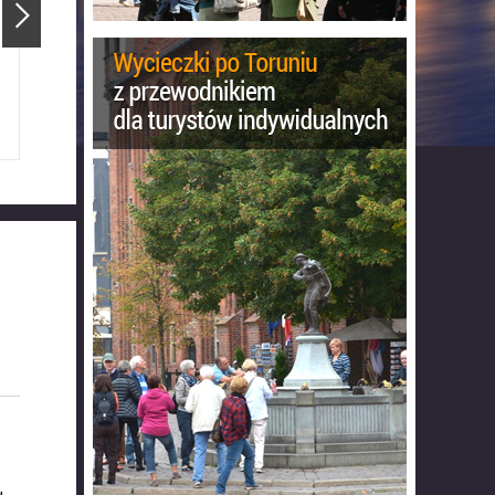
Ratusz Staromiejski
Katedra Świętojańska
,