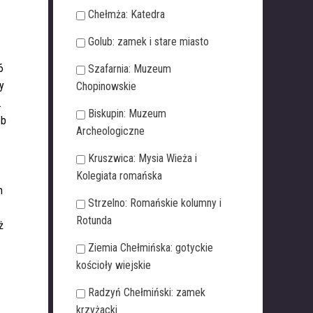
Chełmża: Katedra
Golub: zamek i stare miasto
6
Szafarnia: Muzeum
y
Chopinowskie
.
Biskupin: Muzeum
ób
Archeologiczne
Kruszwica: Mysia Wieża i
Kolegiata romańska
m
Strzelno: Romańskie kolumny i
Rotunda
ż
Ziemia Chełmińska: gotyckie
kościoły wiejskie
Radzyń Chełmiński: zamek
krzyżacki