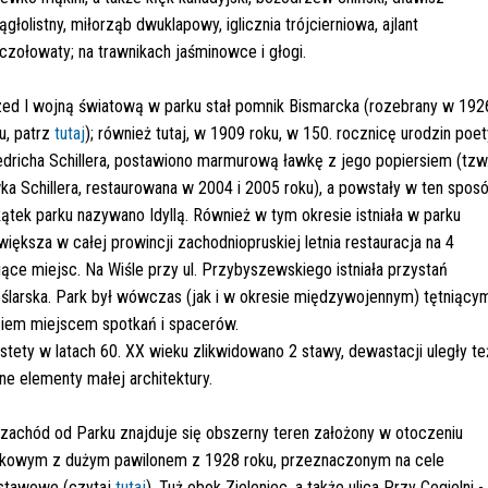
ągłolistny, miłorząb dwuklapowy, iglicznia trójcierniowa, ajlant
czołowaty; na trawnikach jaśminowce i głogi.
ed I wojną światową w parku stał pomnik Bismarcka (rozebrany w 192
u, patrz
tutaj
); również tutaj, w 1909 roku, w 150. rocznicę urodzin poet
edricha Schillera, postawiono marmurową ławkę z jego popiersiem (tzw
ka Schillera, restaurowana w 2004 i 2005 roku), a powstały w ten spos
ątek parku nazywano Idyllą. Również w tym okresie istniała w parku
większa w całej prowincji zachodniopruskiej letnia restauracja na 4
iące miejsc. Na Wiśle przy ul. Przybyszewskiego istniała przystań
ślarska. Park był wówczas (jak i w okresie międzywojennym) tętniący
iem miejscem spotkań i spacerów.
stety w latach 60. XX wieku zlikwidowano 2 stawy, dewastacji uległy te
ne elementy małej architektury.
zachód od Parku znajduje się obszerny teren założony w otoczeniu
rkowym z dużym pawilonem z 1928 roku, przeznaczonym na cele
stawowe (czytaj
tutaj
). Tuż obok Zieleniec, a także ulica Przy Cegielni -