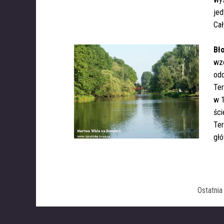
jed
Cał
Bł
wzd
odd
Ter
w 
ści
Ter
gł
Ostatni