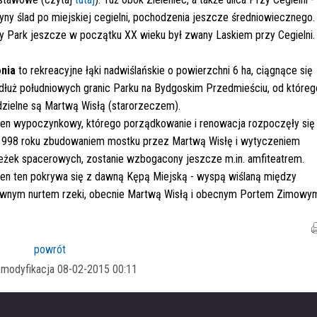
yny ślad po miejskiej cegielni, pochodzenia jeszcze średniowiecznego.
y Park jeszcze w początku XX wieku był zwany Laskiem przy Cegielni.
onia
to rekreacyjne łąki nadwiślańskie o powierzchni 6 ha, ciągnące się
łuż południowych granic Parku na Bydgoskim Przedmieściu, od któreg
zielne są Martwą Wisłą (starorzeczem).
en wypoczynkowy, którego porządkowanie i renowacja rozpoczęły się
1998 roku zbudowaniem mostku przez Martwą Wisłę i wytyczeniem
eżek spacerowych, zostanie wzbogacony jeszcze m.in. amfiteatrem.
en ten pokrywa się z dawną Kępą Miejską - wyspą wiślaną między
ównym nurtem rzeki, obecnie Martwą Wisłą i obecnym Portem Zimowy
powrót
a modyfikacja 08-02-2015 00:11