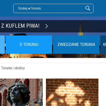
DZĘ TORUŃ
 Z KUFLEM PIWA!
O TORUNIU
ZWIEDZANIE TORUNIA
K
Torunia i okolicy