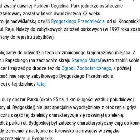
d zwany dawniej Parkiem Cegielnia. Park jednakże ostatecznie
ztałtowany został w latach dwudziestych XX wieku.
jmuje nadwiślańską część
Bydgoskiego Przedmieścia
, od ul. Konopnicki
ul. Reja. Należy do zabytkowych założeń parkowych (w 1997 roku zost
sany do rejestru zabytków).
hęcamy do odwiedzin tego urozmaiconego krajobrazowo miejsca. Z
cu Rapackiego (na zachodnim skraju
Starego Miasta
)warto zrobić sobie
cer i zajrzeć po drodze też do
Ogrodu Zoobotanicznego
, a później
nać inne rejony zabytkowego Bydgoskiego Przedmieścia.
cej o tej dzielnicy
tutaj
.
 duży obszar Parku (około 25 ha, 1 km długości wzdłuż południowej
ony ul. Bydgoskiej) nie jest specjalnie wyodrębniony z otoczenia, gdyż
czna część tej dzielnicy charakteryzuje się rozwiniętą zielenią.
łuż parku i ul. Bydgoskiej był założony charakterystyczny ciąg do konn
dy, zamieniony następnie na torowisko tramwajów w związku
oszerzeniem ul. Bydgoskiej.