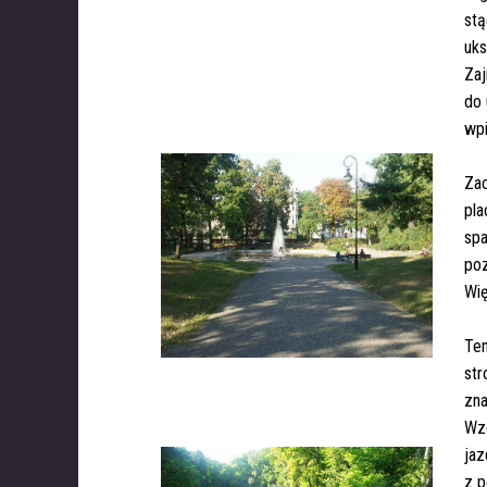
stą
uks
Za
do 
wpi
Zac
pla
spa
poz
Wię
Ten
str
zna
Wzd
jaz
z p