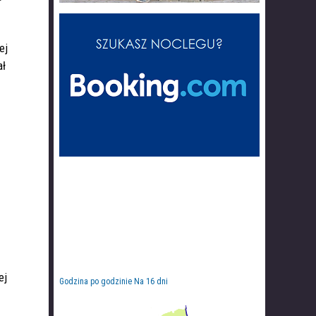
ej
ał
ej
Godzina po godzinie
Na 16 dni