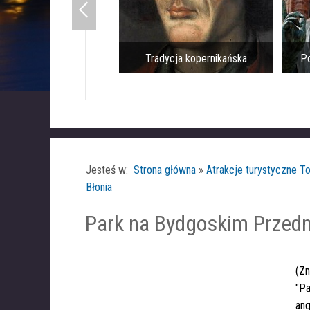
Tradycja kopernikańska
Po
Jesteś w:
Strona główna
»
Atrakcje turystyczne To
Błonia
Park na Bydgoskim Przedm
(Zn
"Pa
ang