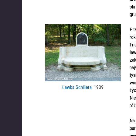
okr
gru
Prz
rok
Fri
ław
zak
naj
tys
wio
Ławka Schillera
, 1909
życ
Nie
róż
Na 
pa
wy