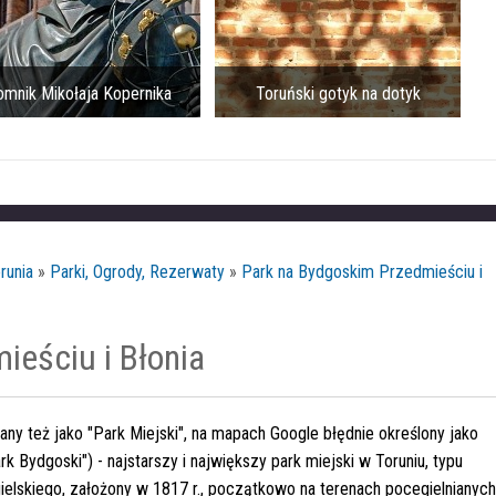
mnik Mikołaja Kopernika
Toruński gotyk na dotyk
runia
»
Parki, Ogrody, Rezerwaty
»
Park na Bydgoskim Przedmieściu i
ieściu i Błonia
any też jako "Park Miejski", na mapach Google błędnie określony jako
rk Bydgoski") - najstarszy i największy park miejski w Toruniu, typu
ielskiego, założony w 1817 r., początkowo na terenach pocegielnianych