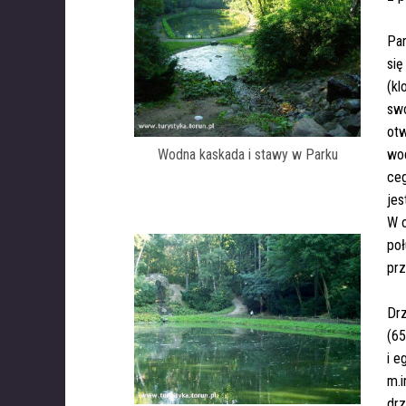
P
a
się
(kl
swo
otw
Wodna kaskada i stawy w Parku
wo
ceg
jes
W o
poł
prz
Drz
(65
i e
m.i
drz