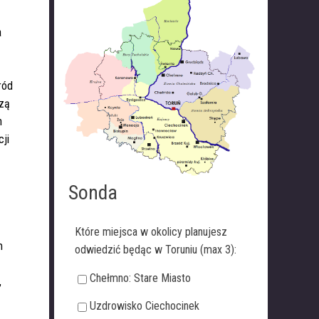
a
ród
czą
h
cji
Sonda
Które miejsca w okolicy planujesz
m
odwiedzić będąc w Toruniu (max 3):
Chełmno: Stare Miasto
,
Uzdrowisko Ciechocinek