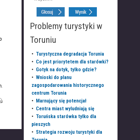
Problemy turystyki w
Toruniu
o
•
Turystyczna degradacja Torunia
•
Co jest priorytetem dla starówki?
•
Gotyk na dotyk, tylko gdzie?
•
Wnioski do planu
zagospodarowania historycznego
m.
centrum Torunia
•
Marnujący się potencjał
•
Centra miast wyludniają się
•
Toruńska starówka tylko dla
pieszych
•
Strategia rozwoju turystyki dla
Torunia