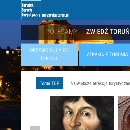
POLECAMY
POLECAMY
POZNAJ TWIER
ZWIEDŹ TORUŃ
PRZEWODNICY PO
ATRAKCJE TORUNIA
TORUNIU
Toruń TOP
Największe atrakcje turystyczne 