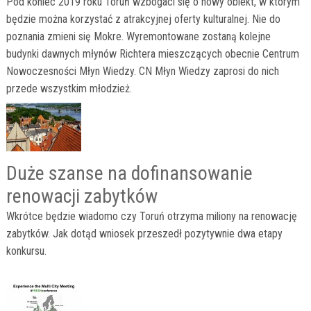
Pod koniec 2019 roku Toruń wzbogaci się o nowy obiekt, w którym
będzie można korzystać z atrakcyjnej oferty kulturalnej. Nie do
poznania zmieni się Mokre. Wyremontowane zostaną kolejne
budynki dawnych młynów Richtera mieszczących obecnie Centrum
Nowoczesności Młyn Wiedzy. CN Młyn Wiedzy zaprosi do nich
przede wszystkim młodzież.
Duże szanse na dofinansowanie
renowacji zabytków
Wkrótce będzie wiadomo czy Toruń otrzyma miliony na renowację
zabytków. Jak dotąd wniosek przeszedł pozytywnie dwa etapy
konkursu.