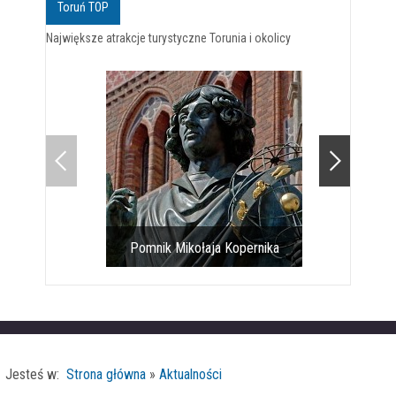
Toruń TOP
Największe atrakcje turystyczne Torunia i okolicy
Pomnik Mikołaja Kopernika
Toruński 
Jesteś w:
Strona główna
»
Aktualności