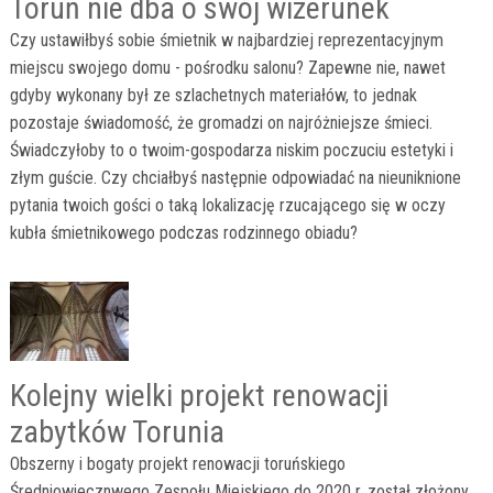
Toruń nie dba o swój wizerunek
Czy ustawiłbyś sobie śmietnik w najbardziej reprezentacyjnym
miejscu swojego domu - pośrodku salonu? Zapewne nie, nawet
gdyby wykonany był ze szlachetnych materiałów, to jednak
pozostaje świadomość, że gromadzi on najróżniejsze śmieci.
Świadczyłoby to o twoim-gospodarza niskim poczuciu estetyki i
złym guście. Czy chciałbyś następnie odpowiadać na nieuniknione
pytania twoich gości o taką lokalizację rzucającego się w oczy
kubła śmietnikowego podczas rodzinnego obiadu?
Kolejny wielki projekt renowacji
zabytków Torunia
Obszerny i bogaty projekt renowacji toruńskiego
Średniowiecznwego Zespołu Miejskiego do 2020 r. został złożony