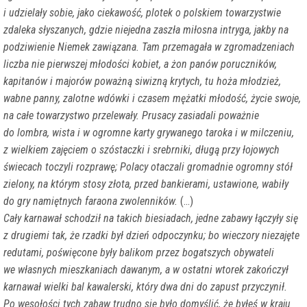
i udzielały sobie, jako ciekawość, plotek o polskiem towarzystwie
zdaleka słyszanych, gdzie niejedna zaszła miłosna intryga, jakby na
podziwienie Niemek zawiązana. Tam przemagała w zgromadzeniach
liczba nie pierwszej młodości kobiet, a żon panów poruczników,
kapitanów i majorów poważną siwizną krytych, tu hoża młodzież,
wabne panny, zalotne wdówki i czasem mężatki młodość, życie swoje,
na całe towarzystwo przelewały. Prusacy zasiadali poważnie
do lombra, wista i w ogromne karty grywanego taroka i w milczeniu,
z wielkiem zajęciem o szóstaczki i srebrniki, długą przy łojowych
świecach toczyli rozprawę; Polacy otaczali gromadnie ogromny stół
zielony, na którym stosy złota, przed bankierami, ustawione, wabiły
do gry namiętnych faraona zwolenników.
(...)
Cały karnawał schodził na takich biesiadach, jedne zabawy łączyły się
z drugiemi tak, że rzadki był dzień odpoczynku; bo wieczory niezajęte
redutami, poświęcone były balikom przez bogatszych obywateli
we własnych mieszkaniach dawanym, a w ostatni wtorek zakończył
karnawał wielki bal kawalerski, który dwa dni do zapust przyczynił.
Po wesołości tych zabaw trudno się było domyślić, że byłeś w kraju