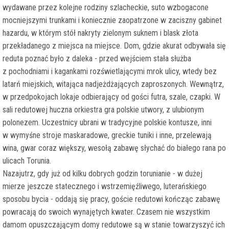
wydawane przez kolejne rodziny szlacheckie, suto wzbogacone
mocniejszymi trunkami i koniecznie zaopatrzone w zaciszny gabinet
hazardu, w którym stół nakryty zielonym suknem i blask złota
przekładanego z miejsca na miejsce. Dom, gdzie akurat odbywała się
reduta poznać było z daleka - przed wejściem stała służba
z pochodniami i kagankami rozświetlającymi mrok ulicy, wtedy bez
latarń miejskich, witająca nadjeżdżających zaproszonych. Wewnątrz,
w przedpokojach lokaje odbierający od gości futra, szale, czapki. W
sali redutowej huczna orkiestra gra polskie utwory, z ulubionym
polonezem. Uczestnicy ubrani w tradycyjne polskie kontusze, inni
w wymyśne stroje maskaradowe, greckie tuniki i inne, przelewają
wina, gwar coraz większy, wesołą zabawę słychać do białego rana po
ulicach Torunia.
Nazajutrz, gdy już od kilku dobrych godzin torunianie - w dużej
mierze jeszcze statecznego i wstrzemięźliwego, luterańskiego
sposobu bycia - oddają się pracy, goście redutowi kończąc zabawę
powracają do swoich wynajętych kwater. Czasem nie wszystkim
damom opuszczającym domy redutowe są w stanie towarzyszyć ich