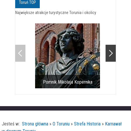
Toruń TOP
Największe atrakcje turystyczne Torunia i okolicy
Pomnik Mikołaja Kopernika
Toruń
Jesteś w:
Strona główna
»
O Toruniu
»
Strefa Historia
»
Karnawał