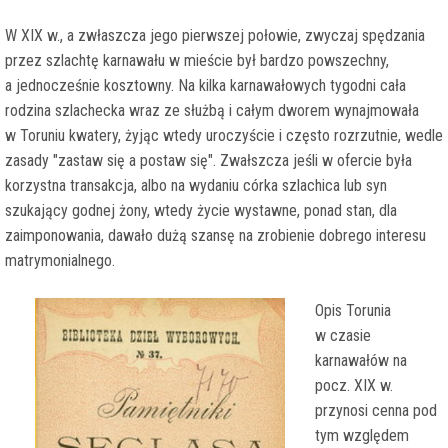
W XIX w., a zwłaszcza jego pierwszej połowie, zwyczaj spędzania
przez szlachtę karnawału w mieście był bardzo powszechny,
a jednocześnie kosztowny. Na kilka karnawałowych tygodni cała
rodzina szlachecka wraz ze służbą i całym dworem wynajmowała
w Toruniu kwatery, żyjąc wtedy uroczyście i często rozrzutnie, wedle
zasady "zastaw się a postaw się". Zwałszcza jeśli w ofercie była
korzystna transakcja, albo na wydaniu córka szlachica lub syn
szukający godnej żony, wtedy życie wystawne, ponad stan, dla
zaimponowania, dawało dużą szansę na zrobienie dobrego interesu
matrymonialnego.
Opis Torunia
w czasie
karnawałów na
pocz. XIX w.
przynosi cenna pod
tym względem