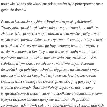
mężowie. Wtedy obowiązkiem orkiertantów było porozprowadzanie
gości do domów.
Podczas karnawału przybierał Toruń nadzwyczajną świetność.
Towarzystwo pruskie, głównie z oficerów garnizonu i urzędników
złożone, które przez rok cały panowało w tem mieście, ustępowało
w tym czasie pierwszeństwa towarzystwu polskiemu, z różnych okolic
przybyłemu. Zabawy pierwszego były skromne, ciche, po większej
części w zebraniach familijnych lub w resursie odbywane; polskie
wystawne, huczne, po całem mieście widoczne, zwłaszcza też na
redutach, w tym czasie na cały karnawał otwieranych. Panowie
ówcześni kraju polskiego schodzili się pieszo na wieczorki swoje,
pijali na nich cienką kawę, herbatę i czasem, lecz bardzo rzadko,
kieliszek wina słodkiego do ciastek, przez skrzętną gospodynię
w domu pieczonych. Ówcześni Polacy częstowali hojnie damy
w zgromadzeniach swoich cukrami i słodkiemi chłodnikami, a sami
wypijali przysposobione zapasy win wszelkich. Na pruskich
zgromadzeniach mówiły kobiety z podziwieniem o zbytkach polskich