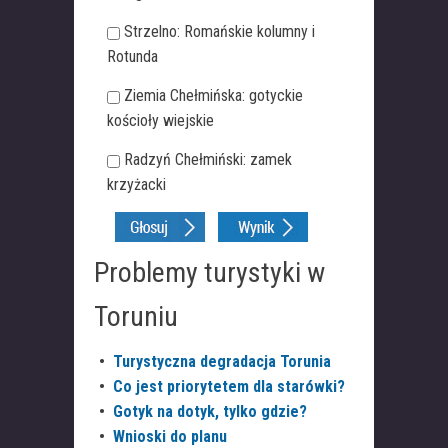
Strzelno: Romańskie kolumny i
Rotunda
Ziemia Chełmińska: gotyckie
kościoły wiejskie
Radzyń Chełmiński: zamek
krzyżacki
Problemy turystyki w
Toruniu
•
Turystyczna degradacja Torunia
•
Co jest priorytetem dla starówki?
•
Gotyk na dotyk, tylko gdzie?
•
Wnioski do planu