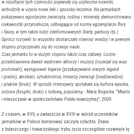
w rezultacie tych czynności pojawiały się użyteczne nowinki,
wchodziły w użycie nowe leki i sposoby leczenia. Na jarmarkach
pokazywano egzotyczne zwierzęta, rośliny i minerały, demonstrowano
ciekawostki przyrodnicze, odbiegające od normy egzemplarze flory
i fauny, w tym także ludzi zdeformowanych (karły, garbusy itp.).
Oprócz rozrywki to wszystko dostarczało również wiedzy i w pewnym
stopniu przyczyniało się do rozwoju nauki.
Czas jarmarku to w dużym stopniu także czas zabawy. Liczne
przedstawienia dawali wędrowni aktorzy i muzycy (rozwijał się więc
prototeatr), występowali bajarze (przekazywanie starych legend
i pieśni), akrobaci, sztukmistrze, treserzy zwierząt (niedźwiedzie)
i ptaków (kruki). W sposób intensywny spotykała się kultura wysoka,
uczona (książki, druki) z ludową, popularną
- Maria Bogucka: "Miasto
i mieszczanin w społeczeństwie Polski nowożytnej", 2009.
Z czasem, w XVII, a zwłaszcza w XVIII w. wśród uczestników
jarmarków w Polsce dominować zaczęła szlachta. Znana
z hulaszczego i towarzyskiego trybu życia szczególnie rozwinęła tę