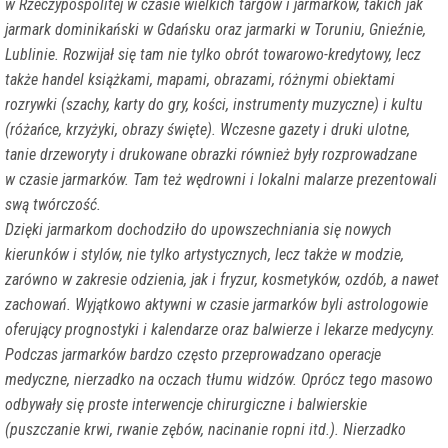
w Rzeczypospolitej w czasie wielkich targów i jarmarków, takich jak
jarmark dominikański w Gdańsku oraz jarmarki w Toruniu, Gnieźnie,
Lublinie. Rozwijał się tam nie tylko obrót towarowo-kredytowy, lecz
także handel książkami, mapami, obrazami, różnymi obiektami
rozrywki (szachy, karty do gry, kości, instrumenty muzyczne) i kultu
(różańce, krzyżyki, obrazy święte). Wczesne gazety i druki ulotne,
tanie drzeworyty i drukowane obrazki również były rozprowadzane
w czasie jarmarków. Tam też wędrowni i lokalni malarze prezentowali
swą twórczość.
Dzięki jarmarkom dochodziło do upowszechniania się nowych
kierunków i stylów, nie tylko artystycznych, lecz także w modzie,
zarówno w zakresie odzienia, jak i fryzur, kosmetyków, ozdób, a nawet
zachowań. Wyjątkowo aktywni w czasie jarmarków byli astrologowie
oferujący prognostyki i kalendarze oraz balwierze i lekarze medycyny.
Podczas jarmarków bardzo często przeprowadzano operacje
medyczne, nierzadko na oczach tłumu widzów. Oprócz tego masowo
odbywały się proste interwencje chirurgiczne i balwierskie
(puszczanie krwi, rwanie zębów, nacinanie ropni itd.). Nierzadko