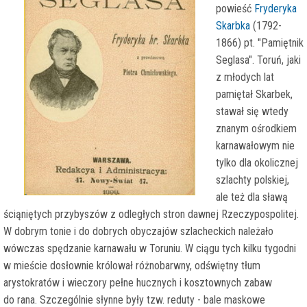
powieść
Fryderyka
Skarbka
(1792-
1866) pt. "Pamiętnik
Seglasa". Toruń, jaki
z młodych lat
pamiętał Skarbek,
stawał się wtedy
znanym ośrodkiem
karnawałowym nie
tylko dla okolicznej
szlachty polskiej,
ale też dla sławą
ściąniętych przybyszów z odległych stron dawnej Rzeczypospolitej.
W dobrym tonie i do dobrych obyczajów szlacheckich należało
wówczas spędzanie karnawału w Toruniu. W ciągu tych kilku tygodni
w mieście dosłownie królował różnobarwny, odświętny tłum
arystokratów i wieczory pełne hucznych i kosztownych zabaw
do rana. Szczególnie słynne były tzw. reduty - bale maskowe