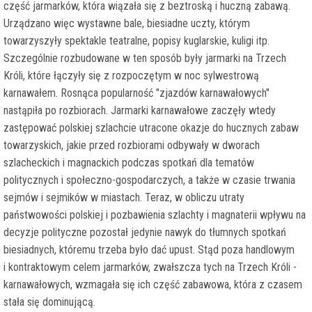
część jarmarków, która wiązała się z beztroską i huczną zabawą.
Urządzano więc wystawne bale, biesiadne uczty, którym
towarzyszyły spektakle teatralne, popisy kuglarskie, kuligi itp.
Szczególnie rozbudowane w ten sposób były jarmarki na Trzech
Króli, które łączyły się z rozpoczętym w noc sylwestrową
karnawałem. Rosnąca popularność "zjazdów karnawałowych"
nastąpiła po rozbiorach. Jarmarki karnawałowe zaczęły wtedy
zastępować polskiej szlachcie utracone okazje do hucznych zabaw
towarzyskich, jakie przed rozbiorami odbywały w dworach
szlacheckich i magnackich podczas spotkań dla tematów
politycznych i społeczno-gospodarczych, a także w czasie trwania
sejmów i sejmików w miastach. Teraz, w obliczu utraty
państwowości polskiej i pozbawienia szlachty i magnaterii wpływu na
decyzje polityczne pozostał jedynie nawyk do tłumnych spotkań
biesiadnych, któremu trzeba było dać upust. Stąd poza handlowym
i kontraktowym celem jarmarków, zwałszcza tych na Trzech Króli -
karnawałowych, wzmagała się ich część zabawowa, która z czasem
stała się dominującą.