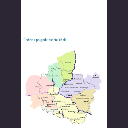
Godzina po godzinie
Na 16 dni