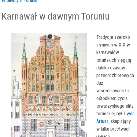
w dawnym Toruniu
Karnawał w dawnym Toruniu
Tradycje szeroko
słynnych w XIX w.
karnawałów
toruńskich sięgają
daleko czasów
przedrozbiorowych.
Już
w średniowieczu
ośrodkiem życia
towarzyskiego elity
toruńskiej był
Dwór
Artusa
, skupiający
w kilku bractwach-
ławach