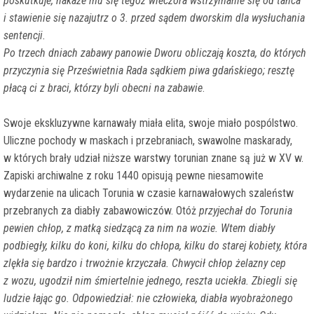
poskutkuje, nakaże mu się tegoż wieczora wstrzymanie się od tańca
i stawienie się nazajutrz o 3. przed sądem dworskim dla wysłuchania
sentencji.
Po trzech dniach zabawy panowie Dworu obliczają koszta, do których
przyczynia się Prześwietnia Rada sądkiem piwa gdańskiego; resztę
płacą ci z braci, którzy byli obecni na zabawie
.
Swoje ekskluzywne karnawały miała elita, swoje miało pospólstwo.
Uliczne pochody w maskach i przebraniach, swawolne maskarady,
w których brały udział niższe warstwy torunian znane są już w XV w.
Zapiski archiwalne z roku 1440 opisują pewne niesamowite
wydarzenie na ulicach Torunia w czasie karnawałowych szaleństw
przebranych za diabły zabawowiczów. Otóż
przyjechał do Torunia
pewien chłop, z matką siedzącą za nim na wozie. Wtem diabły
podbiegły, kilku do koni, kilku do chłopa, kilku do starej kobiety, która
zlękła się bardzo i trwożnie krzyczała. Chwycił chłop żelazny cep
z wozu, ugodził nim śmiertelnie jednego, reszta uciekła. Zbiegli się
ludzie łając go. Odpowiedział: nie człowieka, diabła wyobrażonego