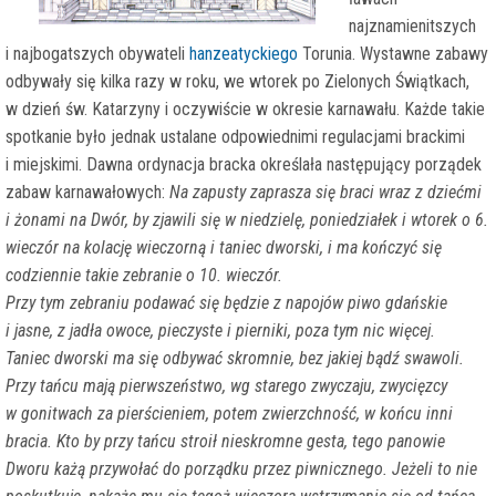
najznamienitszych
i najbogatszych obywateli
hanzeatyckiego
Torunia. Wystawne zabawy
odbywały się kilka razy w roku, we wtorek po Zielonych Świątkach,
w dzień św. Katarzyny i oczywiście w okresie karnawału. Każde takie
spotkanie było jednak ustalane odpowiednimi regulacjami brackimi
i miejskimi. Dawna ordynacja bracka określała następujący porządek
zabaw karnawałowych:
Na zapusty zaprasza się braci wraz z dziećmi
i żonami na Dwór, by zjawili się w niedzielę, poniedziałek i wtorek o 6.
wieczór na kolację wieczorną i taniec dworski, i ma kończyć się
codziennie takie zebranie o 10. wieczór.
Przy tym zebraniu podawać się będzie z napojów piwo gdańskie
i jasne, z jadła owoce, pieczyste i pierniki, poza tym nic więcej.
Taniec dworski ma się odbywać skromnie, bez jakiej bądź swawoli.
Przy tańcu mają pierwszeństwo, wg starego zwyczaju, zwycięzcy
w gonitwach za pierścieniem, potem zwierzchność, w końcu inni
bracia. Kto by przy tańcu stroił nieskromne gesta, tego panowie
Dworu każą przywołać do porządku przez piwnicznego. Jeżeli to nie