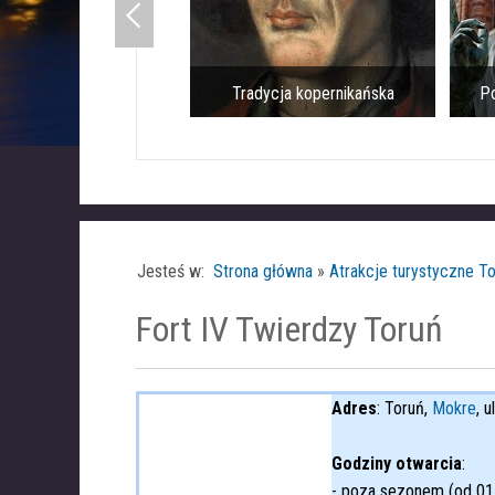
Tradycja kopernikańska
Po
Jesteś w:
Strona główna
»
Atrakcje turystyczne To
Fort IV Twierdzy Toruń
Adres
: Toruń,
Mokre
, 
Godziny otwarcia
:
- poza sezonem (od 01.