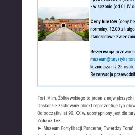
- w sezonie (od 01.IV d
Ceny biletów
(ceny be
normalny: 12,00 zł, ulg
standardowe zwiedzani
Rezerwacja
przewodnik
muzeum@turystyka.toru
liczniejsza niż 25 osób.
Rezerwacja przewodnik
i
Fort IV im. Żółkiewskiego to jeden z największych 
Doskonale zachowany obiekt reprezentuje typ główne
Od początku lat 90. XX w. udostępniony jest dla tur
Zobacz też
:
► Muzeum Fortyfikacji Pancernej Twierdzy Toruń