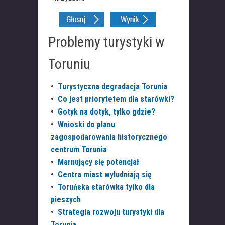
Problemy turystyki w
Toruniu
•
Turystyczna degradacja Torunia
•
Co jest priorytetem dla starówki?
•
Gotyk na dotyk, tylko gdzie?
•
Wnioski do planu
zagospodarowania historycznego
centrum Torunia
•
Marnujący się potencjał
•
Centra miast wyludniają się
•
Toruńska starówka tylko dla
pieszych
•
Strategia rozwoju turystyki dla
Torunia