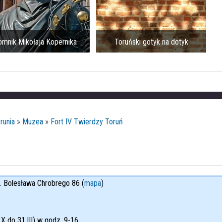
mnik Mikołaja Kopernika
Toruński gotyk na dotyk
runia
»
Muzea
»
Fort IV Twierdzy Toruń
ul. Bolesława Chrobrego 86 (
mapa
)
X do 31.III) w godz. 9-16