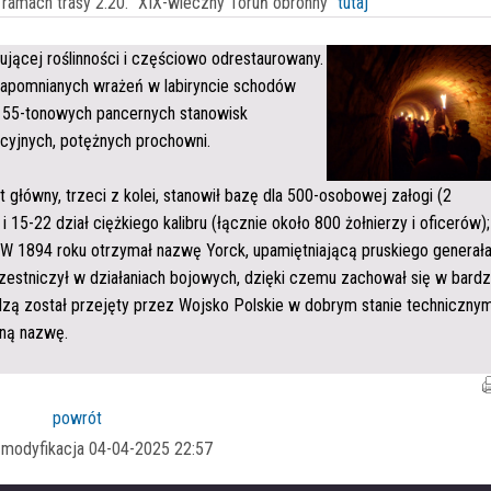
 ramach trasy 2.20. "XIX-wieczny Toruń obronny"
tutaj
ującej roślinności i częściowo odrestaurowany.
zapomnianych wrażeń w labiryncie schodów
ia 55-tonowych pancernych stanowisk
cyjnych, potężnych prochowni.
 główny, trzeci z kolei, stanowił bazę dla 500-osobowej załogi (2
 15-22 dział ciężkiego kalibru (łącznie około 800 żołnierzy i oficerów);
. W 1894 roku otrzymał nazwę Yorck, upamiętniającą pruskiego generał
zestniczył w działaniach bojowych, dzięki czemu zachował się w bard
dzą został przejęty przez Wojsko Polskie w dobrym stanie technicznym
ną nazwę.
powrót
a modyfikacja 04-04-2025 22:57