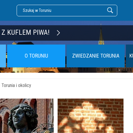
DZĘ TORUŃ
 Z KUFLEM PIWA!
O TORUNIU
ZWIEDZANIE TORUNIA
K
Torunia i okolicy