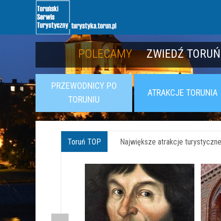
POLECAMY
POLECAMY
POZNAJ TWIER
ZWIEDŹ TORUŃ
PRZEWODNICY PO
ATRAKCJE TORUNIA
TORUNIU
Toruń TOP
Największe atrakcje turystyczne 