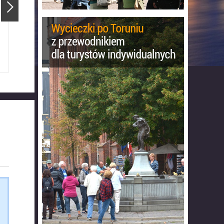
Ratusz Staromiejski
Katedra Świętojańska