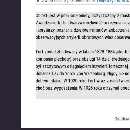
► Zwiedzanie z przewodnikiem
Twierdzy Toruń
w
i
Obiekt jest w pełni odsłonięty, oczyszczony z mask
Zwiedzanie fortu stwarza możliwość przeżycia nie
i korytarzy, poznania dziejów militariów, zobaczen
obserwacyjnych artylerii, obrotowych wież obserwa
Fort został zbudowany w latach 1878-1884 jako fort
kompanie piechoty) oraz obsługi 14 dział średniego i
był szczytowym osiągnięciem inżynierii fortecznej
Johanna Davida Yorck von Wartenburg. Nigdy nie uc
dobrym stanie. W 1920 roku Fort wraz z całą twier
choć bez wyposażenia. W 1926 roku otrzymał obec
Ostatni