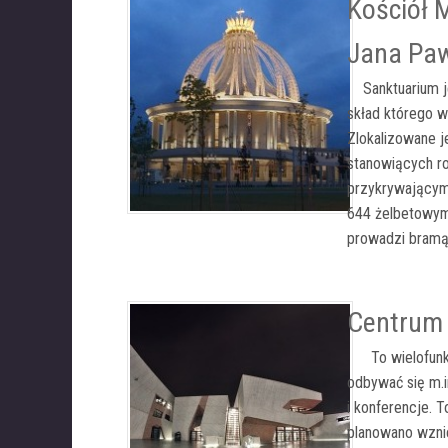
Kościół 
Jana Paw
Sanktuarium jes
skład którego w
Zlokalizowane j
stanowiących ro
przykrywającym
644 żelbetowym
prowadzi bramą,
Centrum 
To wielofunkcy
odbywać się m.i
i konferencje. T
planowano wznie