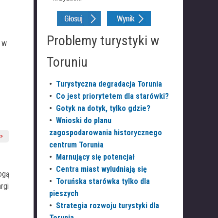
Problemy turystyki w
, w
Toruniu
•
Turystyczna degradacja Torunia
•
Co jest priorytetem dla starówki?
•
Gotyk na dotyk, tylko gdzie?
•
Wnioski do planu
zagospodarowania historycznego
centrum Torunia
•
Marnujący się potencjał
•
Centra miast wyludniają się
ogą
•
Toruńska starówka tylko dla
rgi
pieszych
•
Strategia rozwoju turystyki dla
Torunia