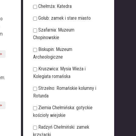
Chełmża: Katedra
Golub: zamek i stare miasto
go
n
Szafarnia: Muzeum
ym
Chopinowskie
Biskupin: Muzeum
Archeologiczne
Kruszwica: Mysia Wieża i
Kolegiata romańska
em.
Strzelno: Romańskie kolumny i
Rotunda
Ziemia Chełmińska: gotyckie
kościoły wiejskie
Radzyń Chełmiński: zamek
krzyżacki