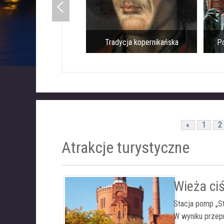
Tradycja kopernikańska
Pomnik Mikoła
«
1
2
Atrakcje turystyczne
Wieża ciś
Stacja pomp „St
W wyniku przepr