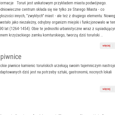
formacje Toruń jest unikatowym przykładem miasta podwójnego.
edniowieczne centrum składa się nie tylko ze Starego Miasta - co
kszości innych, "zwykłych" miast - ale też z drugiego elementu: Nowe
owstało jako niezależny, odrębny organizm miejski i funkcjonowało w te
0 lat (1264-1454). Obie te jednostki urbanistyczne wraz z sąsiadując
enem krzyżackiego zamku komturskiego, tworzą dziś toruński ...
 piwnice
ckie piwnice kamienic toruńskich urzekają swoim tajemniczym nastroj
daptowanych dziś jest na potrzeby sztuki, gastronomii, nocnych lokali