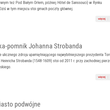
anym też Pod Białym Orłem, później Hôtel de Sanssouci) w Rynku
Dziś w tym miejscu stoi gmach poczty głównej.
ka-pomnik Johanna Strobanda
 ulicznego zdroju upamiętniającego najwybitniejszego prezydenta Tor
einricha Strobanda (1548-1609) stoi od 2011 r. przy zachodniej pierz
skiego.
iasto podwójne