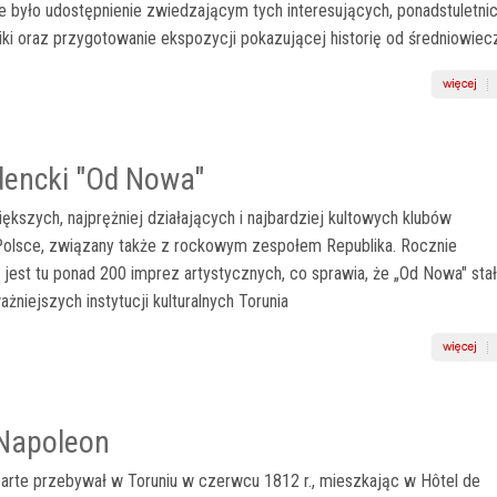
 było udostępnienie zwiedzającym tych interesujących, ponadstuletni
ki oraz przygotowanie ekspozycji pokazującej historię od średniowiec
dencki "Od Nowa"
iększych, najprężniej działających i najbardziej kultowych klubów
Polsce, związany także z rockowym zespołem Republika. Rocznie
jest tu ponad 200 imprez artystycznych, co sprawia, że „Od Nowa" sta
ażniejszych instytucji kulturalnych Torunia
 Napoleon
arte przebywał w Toruniu w czerwcu 1812 r., mieszkając w Hôtel de