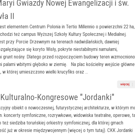
Maryi Gwiazdy Nowej Ewangelizacji i św.
ła II
t elementem Centrum Polonia in Tertio Millennio o powierzchni 22 ha
chodzi też campus Wyższej Szkoły Kultury Społecznej i Medialnej.
est przy Porcie Drzewnym na terenach nadwiślańskich, dawniej
zgałęziające się koryto Wisły, pokryte niestabilnymi namułami,
i grunt nośny. Dlatego przed rozpoczęciem budowy teren wzmocniono
i palami wbitymi głęboko w ziemię. Na plac kościelny wejście główne
 w której umieszczono wielki krucyfiks oraz ...
Kulturalno-Kongresowe "Jordanki"
jny obiekt o nowoczesnej, futurystycznej architekturze, w którym m
n. koncerty symfoniczne, rozrywkowe, widowiska teatralne, operowe, ta
o też siedziba toruńskiej orkiestry symfonicznej, dla której gmach
ść już w okresie międzywojennym (więcej o tym tutaj). CKK Jordanki