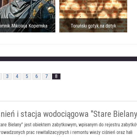
ja Kopernika
Toruński gotyk na dotyk
Ratusz 
3
4
5
6
7
8
nień i stacja wodociągowa "Stare Bielany
are Bielany” jest obiektem zabytkowym, wpisanym do rejestru zabytkó
owadzonych prac rewitalizacyjnych i remontu wieży ciśnień oraz hali