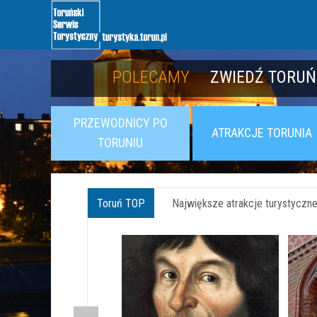
POLECAMY
POLECAMY
POZNAJ TWIER
ZWIEDŹ TORUŃ
PRZEWODNICY PO
ATRAKCJE TORUNIA
TORUNIU
Toruń TOP
Największe atrakcje turystyczne 