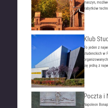
maszyn, możliwe
zabytków techni
Klub Stu
To jeden z najw
studenckich w 
organizowanych 
się jedną z najw
Poczta i
Napoleon Bonap