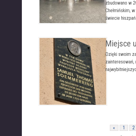
zbudowano w 20
Chełmińskim, w
świecie hiszpańs
Miejsce 
Dzięki swoim za
zainteresowań,
najwybitniejsz
«
1
2