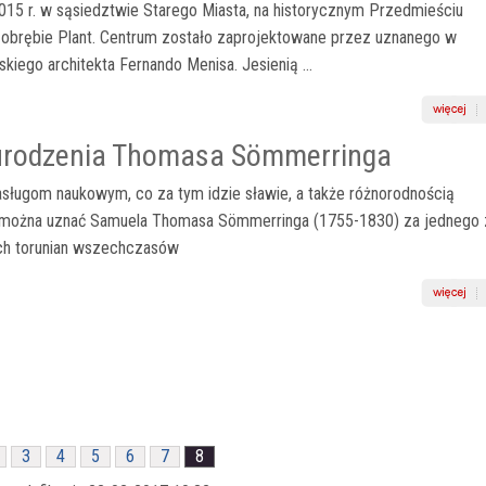
15 r. w sąsiedztwie Starego Miasta, na historycznym Przedmieściu
 obrębie Plant. Centrum zostało zaprojektowane przez uznanego w
kiego architekta Fernando Menisa. Jesienią ...
urodzenia Thomasa Sömmerringa
sługom naukowym, co za tym idzie sławie, a także różnorodnością
 można uznać Samuela Thomasa Sömmerringa (1755-1830) za jednego 
ych torunian wszechczasów
3
4
5
6
7
8