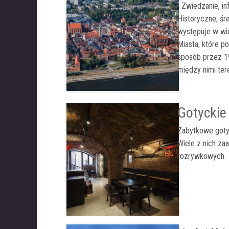
Zwiedzanie, in
Historyczne, śr
występuje w wię
Miasta, które p
sposób przez 19
między nimi ter
Gotyckie
Zabytkowe goty
Wiele z nich zaa
rozrywkowych.