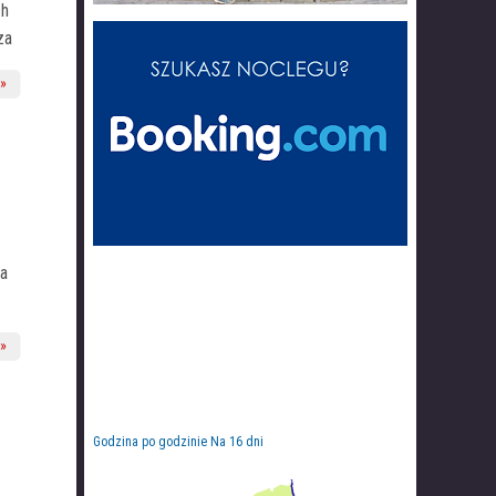
ch
za
ła
Godzina po godzinie
Na 16 dni