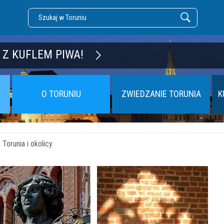
DZĘ TORUŃ
 Z KUFLEM PIWA!
O TORUNIU
ZWIEDZANIE TORUNIA
K
Torunia i okolicy