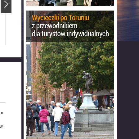
Staromiejski
Katedra Świętojańska
"
w.