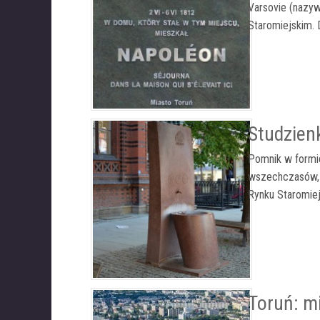
Varsovie (nazyw
Staromiejskim. 
Studzien
Pomnik w formie
wszechczasów, H
Rynku Staromiej
Toruń: m