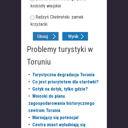
kościoły wiejskie
Radzyń Chełmiński: zamek
krzyżacki
Problemy turystyki w
Toruniu
•
Turystyczna degradacja Torunia
•
Co jest priorytetem dla starówki?
•
Gotyk na dotyk, tylko gdzie?
•
Wnioski do planu
zagospodarowania historycznego
centrum Torunia
•
Marnujący się potencjał
•
Centra miast wyludniają się