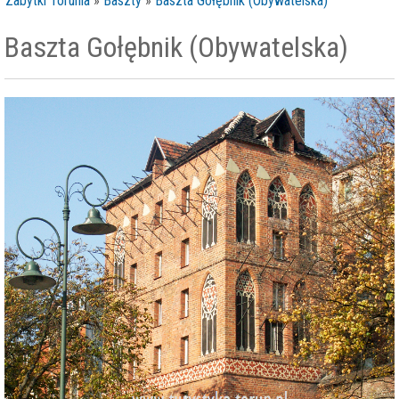
Zabytki Torunia
»
Baszty
»
Baszta Gołębnik (Obywatelska)
Baszta Gołębnik (Obywatelska)