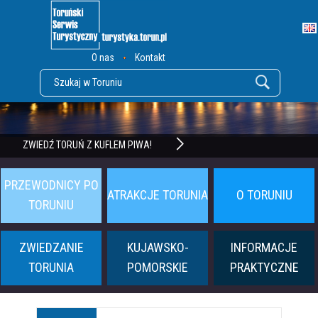
O nas
Kontakt
POZNAJ TWIERDZĘ TORUŃ
ZWIEDŹ TORUŃ Z KUFLEM PIWA!
PRZEWODNICY PO
ATRAKCJE TORUNIA
O TORUNIU
TORUNIU
ZWIEDZANIE
KUJAWSKO-
INFORMACJE
TORUNIA
POMORSKIE
PRAKTYCZNE