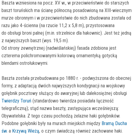
Baszta wzniesiona na pocz. XV w., w przeciwieństwie do starszych
baszt toruńskich ma ścianę północną posadowioną na XIII-wiecznym
murze obronnym i w przeciwieństwie do nich zbudowana została od
razu jako 4-ścienna (na rzucie 11,2 x 5,8 m), przystosowana
do obsługi broni palnej (m.in. strzelnice dla hakownic). Jest też jedną
z najwyższych baszt (wys. 19,5 m).
Od strony zewnętrznej (nadwiślańskiej) fasada zdobiona jest
czterema polichromowanymi kolorową ornamentyką gotycką
blendami ostrołukowymi.
Baszta została przebudowana po 1880 r. - podwyższona do obecnej
formy, z adaptacją dwóch najwyższych kondygnacji na wojskowy
gołębnik pocztowy służący do awaryjnej lub dalekosiężnej obsługi
Twierdzy Toruń
(standardowo twierdza posiadała łączność
telegraficzną); stąd nazwa baszty, zastępująca wcześniejszą:
Obywatelska. Z tego czasu pochodzą żelazne haki gołębników.
Podobne gołębniki były na murach miejskich między
Bramą Ducha
św.
a
Krzywą Wieżą
, o czym świadczą również zachowane haki.