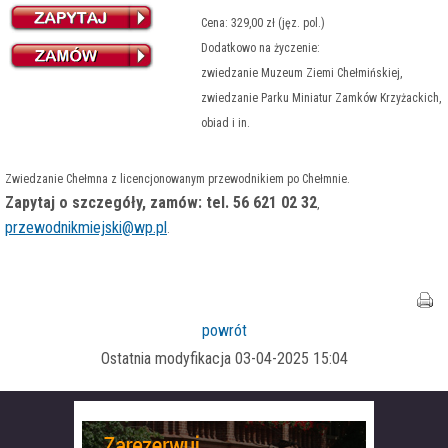
Cena: 329,00 zł (jęz. pol.)
Dodatkowo na życzenie:
zwiedzanie Muzeum Ziemi Chełmińskiej,
zwiedzanie Parku Miniatur Zamków Krzyżackich,
obiad i in.
Zwiedzanie Chełmna z licencjonowanym przewodnikiem po Chełmnie.
Zapytaj o szczegóły, zamów: tel. 56 621 02 32
,
przewodnikmiejski@wp.pl
Organizator turystyki nr rej. 23 marszałka
.
woj. kujawsko-pomorskiego
Centralna Ewidencja Organizatorów Turystyki nr ewid. 02025
powrót
Ostatnia modyfikacja 03-04-2025 15:04