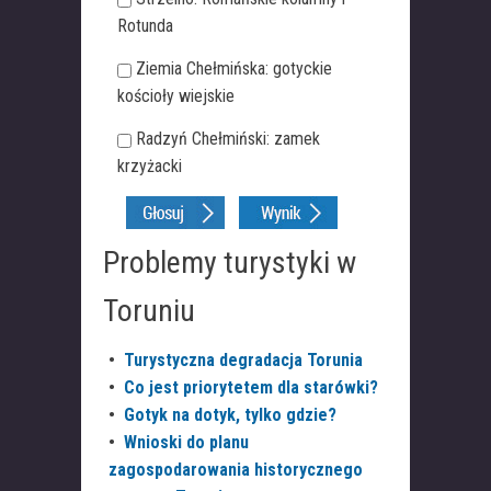
Rotunda
Ziemia Chełmińska: gotyckie
kościoły wiejskie
Radzyń Chełmiński: zamek
krzyżacki
Problemy turystyki w
Toruniu
•
Turystyczna degradacja Torunia
•
Co jest priorytetem dla starówki?
•
Gotyk na dotyk, tylko gdzie?
•
Wnioski do planu
zagospodarowania historycznego