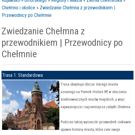
Kujawsko-Pomorskiego
»
Regiony i Miasta
»
Ziemia Chełmińska
»
Chełmno i okolice
»
Zwiedzanie Chełmna z przewodnikiem |
Przewodnicy po Chełmnie
Zwiedzanie Chełmna z
przewodnikiem | Przewodnicy po
Chełmnie
Trasa 1: Standardowa
Trasa obejmuje obszar starego miasta
uznanego na Pomnik Historii RP, w otoczeniu
średniowiecznych murów miejskich, a więc
najważniejsze i najcenniejsze zabytki Chełmna.
Podczas takiej wycieczki przewodnik ciekawie
opowie historię miasta, które całe swoje