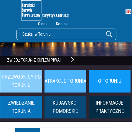
O nas
Kontakt
POZNAJ TWIERDZĘ TORUŃ
ZWIEDŹ TORUŃ Z KUFLEM PIWA!
PRZEWODNICY PO
ATRAKCJE TORUNIA
O TORUNIU
TORUNIU
ZWIEDZANIE
KUJAWSKO-
INFORMACJE
TORUNIA
POMORSKIE
PRAKTYCZNE