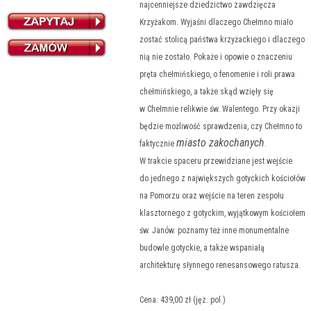
najcenniejsze dziedzictwo zawdzięcza
Krzyżakom. Wyjaśni dlaczego Chełmno miało
zostać stolicą państwa krzyżackiego i dlaczego
nią nie zostało. Pokaże i opowie o znaczeniu
pręta chełmińskiego, o fenomenie i roli prawa
chełmińskiego, a także skąd wzięły się
w Chełmnie relikwie św. Walentego. Przy okazji
będzie możliwość sprawdzenia, czy Chełmno to
miasto zakochanych
faktycznie
.
W trakcie spaceru przewidziane jest wejście
do jednego z największych gotyckich kościołów
na Pomorzu oraz wejście na teren zespołu
klasztornego z gotyckim, wyjątkowym kościołem
św. Janów. poznamy też inne monumentalne
budowle gotyckie, a także wspaniałą
architekturę słynnego renesansowego ratusza.
Cena: 439,00 zł (jęz. pol.)