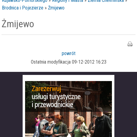
Kujawsko-Pomorskiego
»
Regiony i Miasta
»
Ziemia Chełmińska
»
Brodnica i Pojezierze
»
Żmijewo
Żmijewo
powrót
Ostatnia modyfikacja 09-12-2012 16:23