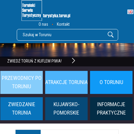
O nas
Kontakt
POZNAJ TWIERDZĘ TORUŃ
ZWIEDŹ TORUŃ Z KUFLEM PIWA!
PRZEWODNICY PO
ATRAKCJE TORUNIA
O TORUNIU
TORUNIU
ZWIEDZANIE
KUJAWSKO-
INFORMACJE
TORUNIA
POMORSKIE
PRAKTYCZNE