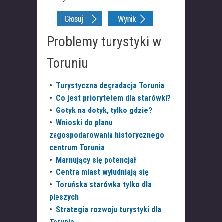
Problemy turystyki w
Toruniu
•
Turystyczna degradacja Torunia
•
Co jest priorytetem dla starówki?
•
Gotyk na dotyk, tylko gdzie?
•
Wnioski do planu
zagospodarowania historycznego
centrum Torunia
•
Marnujący się potencjał
•
Centra miast wyludniają się
•
Toruńska starówka tylko dla
pieszych
•
Strategia rozwoju turystyki dla
Torunia