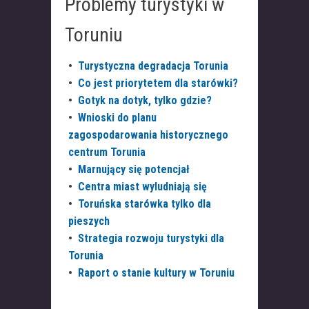
Problemy turystyki w
Toruniu
•
Turystyczna degradacja Torunia
•
Co jest priorytetem dla starówki?
•
Gotyk na dotyk, tylko gdzie?
•
Wnioski do planu
zagospodarowania historycznego
centrum Torunia
•
Marnujący się potencjał
•
Centra miast wyludniają się
•
Toruńska starówka tylko dla
pieszych
•
Strategia rozwoju turystyki dla
Torunia
•
Raport o stanie kultury w Toruniu