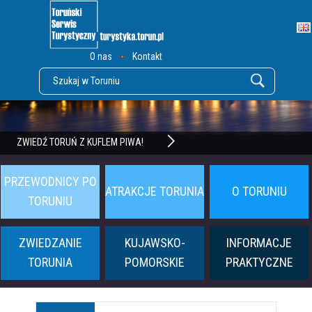
O nas
Kontakt
POZNAJ TWIERDZĘ TORUŃ
ZWIEDŹ TORUŃ Z KUFLEM PIWA!
PRZEWODNICY PO
ATRAKCJE TORUNIA
O TORUNIU
TORUNIU
ZWIEDZANIE
KUJAWSKO-
INFORMACJE
TORUNIA
POMORSKIE
PRAKTYCZNE