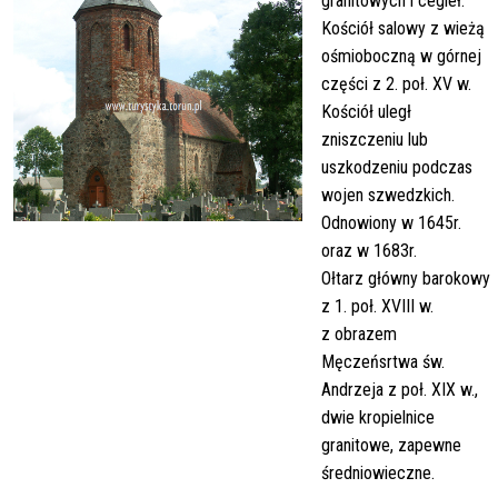
granitowych i cegieł.
Kościół salowy z wieżą
ośmioboczną w górnej
części z 2. poł. XV w.
Kościół uległ
zniszczeniu lub
uszkodzeniu podczas
wojen szwedzkich.
Odnowiony w 1645r.
oraz w 1683r.
Ołtarz główny barokowy
z 1. poł. XVIII w.
z obrazem
Męczeńsrtwa św.
Andrzeja z poł. XIX w.,
dwie kropielnice
granitowe, zapewne
średniowieczne.