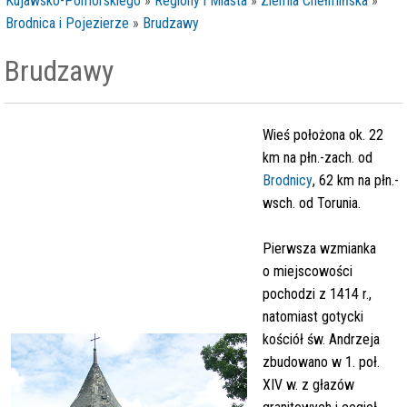
Kujawsko-Pomorskiego
»
Regiony i Miasta
»
Ziemia Chełmińska
»
Brodnica i Pojezierze
»
Brudzawy
Brudzawy
Wieś położona ok. 22
km na płn.-zach. od
Brodnicy
, 62 km na płn.-
wsch. od Torunia.
Pierwsza wzmianka
o miejscowości
pochodzi z 1414 r.,
natomiast gotycki
kościół św. Andrzeja
zbudowano w 1. poł.
XIV w. z głazów