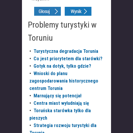
Problemy turystyki w
Toruniu
•
Turystyczna degradacja Torunia
•
Co jest priorytetem dla starówki?
•
Gotyk na dotyk, tylko gdzie?
•
Wnioski do planu
zagospodarowania historycznego
centrum Torunia
•
Marnujący się potencjał
•
Centra miast wyludniają się
•
Toruńska starówka tylko dla
pieszych
•
Strategia rozwoju turystyki dla
Torunia