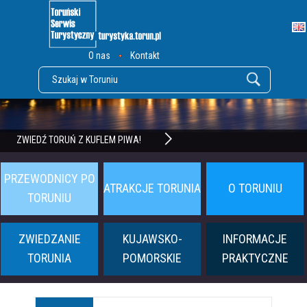
O nas
Kontakt
POZNAJ TWIERDZĘ TORUŃ
ZWIEDŹ TORUŃ Z KUFLEM PIWA!
PRZEWODNICY PO
ATRAKCJE TORUNIA
O TORUNIU
TORUNIU
ZWIEDZANIE
KUJAWSKO-
INFORMACJE
TORUNIA
POMORSKIE
PRAKTYCZNE