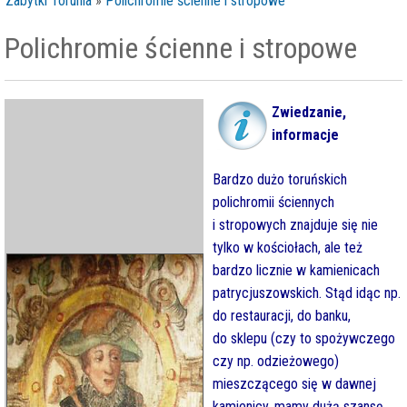
Zabytki Torunia
»
Polichromie ścienne i stropowe
Polichromie ścienne i stropowe
Zwiedzanie,
informacje
Bardzo dużo toruńskich
polichromii ściennych
i stropowych znajduje się nie
tylko w kościołach, ale też
bardzo licznie w kamienicach
patrycjuszowskich. Stąd idąc np.
do restauracji, do banku,
do sklepu (czy to spożywczego
czy np. odzieżowego)
mieszczącego się w dawnej
kamienicy, mamy dużą szansę