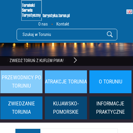
O nas
Kontakt
POZNAJ TWIERDZĘ TORUŃ
ZWIEDŹ TORUŃ Z KUFLEM PIWA!
PRZEWODNICY PO
ATRAKCJE TORUNIA
O TORUNIU
TORUNIU
ZWIEDZANIE
KUJAWSKO-
INFORMACJE
TORUNIA
POMORSKIE
PRAKTYCZNE