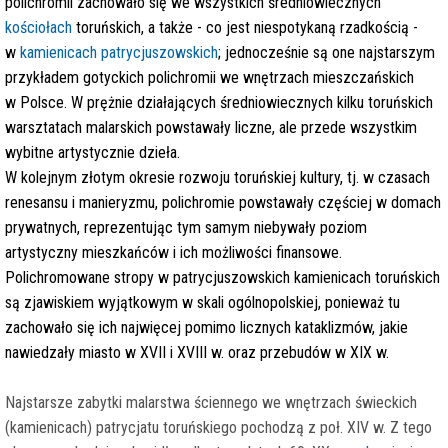
polichromii zachowało się we wszystkich średniowiecznych
kościołach
toruńskich, a także - co jest niespotykaną rzadkością -
w
kamienicach patrycjuszowskich
; jednocześnie są one najstarszym
przykładem gotyckich polichromii we wnętrzach mieszczańskich
w Polsce. W prężnie działających średniowiecznych kilku toruńskich
warsztatach malarskich powstawały liczne, ale przede wszystkim
wybitne artystycznie dzieła.
W kolejnym złotym okresie rozwoju toruńskiej kultury, tj. w czasach
renesansu i manieryzmu, polichromie powstawały częściej w domach
prywatnych, reprezentując tym samym niebywały poziom
artystyczny mieszkańców i ich możliwości finansowe.
Polichromowane stropy w patrycjuszowskich kamienicach toruńskich
są zjawiskiem wyjątkowym w skali ogólnopolskiej, ponieważ tu
zachowało się ich najwięcej pomimo licznych kataklizmów, jakie
nawiedzały miasto w XVII i XVIII w. oraz przebudów w XIX w.
i
Najstarsze zabytki malarstwa ściennego we wnętrzach świeckich
(kamienicach) patrycjatu toruńskiego pochodzą z poł. XIV w. Z tego