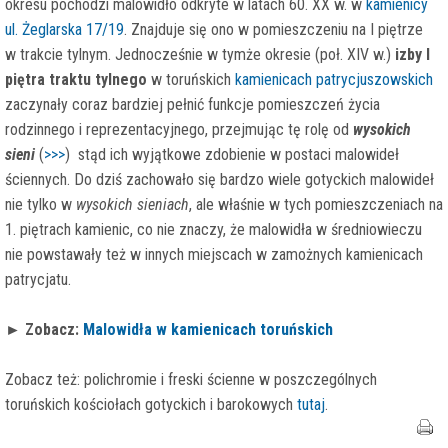
okresu pochodzi malowidło odkryte w latach 60. XX w. w
kamienicy
ul. Żeglarska 17/19
. Znajduje się ono w pomieszczeniu na I piętrze
w trakcie tylnym. Jednocześnie w tymże okresie (poł. XIV w.)
izby I
piętra traktu tylnego
w toruńskich
kamienicach patrycjuszowskich
zaczynały coraz bardziej pełnić funkcje pomieszczeń życia
rodzinnego i reprezentacyjnego, przejmując tę rolę od
wysokich
sieni
(
>>>
)
stąd ich wyjątkowe zdobienie w postaci malowideł
ściennych. Do dziś zachowało się bardzo wiele gotyckich malowideł
nie tylko w
wysokich sieniach
, ale właśnie w tych pomieszczeniach na
1. piętrach kamienic, co nie znaczy, że malowidła w średniowieczu
nie powstawały też w innych miejscach w zamożnych kamienicach
patrycjatu.
►
Zobacz:
Malowidła w kamienicach toruńskich
Zobacz też: polichromie i freski ścienne w poszczególnych
toruńskich kościołach gotyckich i barokowych
tutaj
.