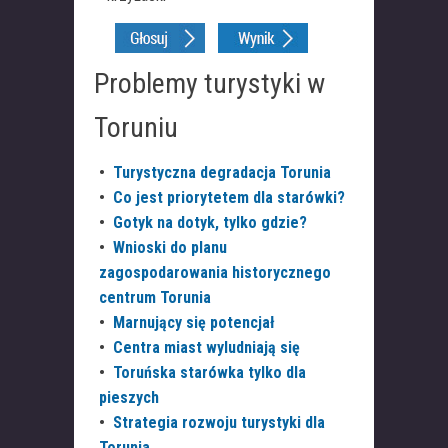
Problemy turystyki w
Toruniu
•
Turystyczna degradacja Torunia
•
Co jest priorytetem dla starówki?
•
Gotyk na dotyk, tylko gdzie?
•
Wnioski do planu
zagospodarowania historycznego
centrum Torunia
•
Marnujący się potencjał
•
Centra miast wyludniają się
•
Toruńska starówka tylko dla
pieszych
•
Strategia rozwoju turystyki dla
Torunia