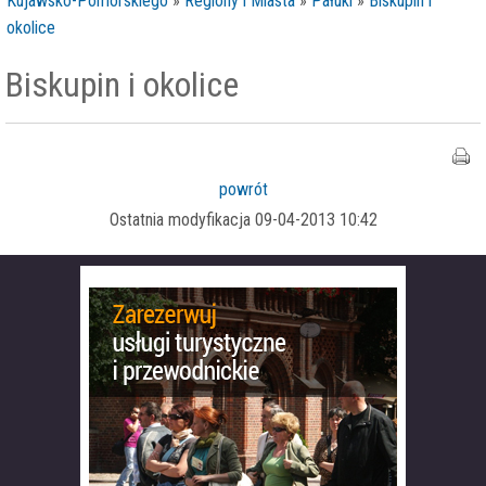
Kujawsko-Pomorskiego
»
Regiony i Miasta
»
Pałuki
»
Biskupin i
okolice
Biskupin i okolice
powrót
Ostatnia modyfikacja 09-04-2013 10:42