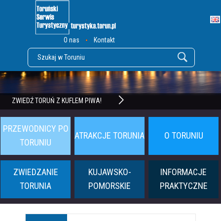
O nas
Kontakt
POZNAJ TWIERDZĘ TORUŃ
ZWIEDŹ TORUŃ Z KUFLEM PIWA!
PRZEWODNICY PO
ATRAKCJE TORUNIA
O TORUNIU
TORUNIU
ZWIEDZANIE
KUJAWSKO-
INFORMACJE
TORUNIA
POMORSKIE
PRAKTYCZNE