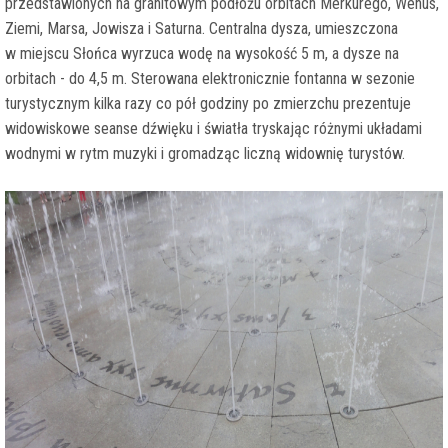
przedstawionych na granitowym podłożu orbitach Merkurego, Wenus,
Ziemi, Marsa, Jowisza i Saturna. Centralna dysza, umieszczona
w miejscu Słońca wyrzuca wodę na wysokość 5 m, a dysze na
orbitach - do 4,5 m. Sterowana elektronicznie fontanna w sezonie
turystycznym kilka razy co pół godziny po zmierzchu prezentuje
widowiskowe seanse dźwięku i światła tryskając różnymi układami
wodnymi w rytm muzyki i gromadząc liczną widownię turystów.