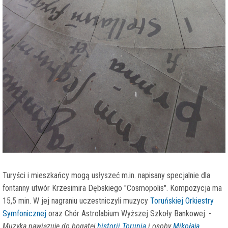
Turyści i mieszkańcy mogą usłyszeć m.in. napisany specjalnie dla
fontanny utwór Krzesimira Dębskiego "Cosmopolis". Kompozycja ma
15,5 min. W jej nagraniu uczestniczyli muzycy
Toruńskiej Orkiestry
Symfonicznej
oraz Chór Astrolabium Wyższej Szkoły Bankowej. -
Muzyka nawiązuje do bogatej
historii Torunia
i osoby
Mikołaja