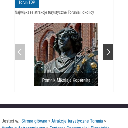
Toruń TOP
Największe atrakcje turystyczne Torunia i okolicy
ołaja Kopernika
Toruński gotyk na dotyk
Jesteś w:
Strona główna
»
Atrakcje turystyczne Torunia
»