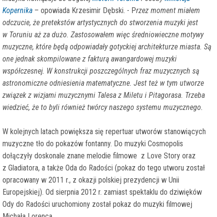
Kopernika
– opowiada Krzesimir Dębski. - P
rzez moment miałem
odczucie, że pretekstów artystycznych do stworzenia muzyki jest
w Toruniu aż za dużo. Zastosowałem więc średniowieczne motywy
muzyczne, które będą odpowiadały gotyckiej architekturze miasta. Są
one jednak skompilowane z fakturą awangardowej muzyki
współczesnej. W konstrukcji poszczególnych fraz muzycznych są
astronomiczne odniesienia matematyczne. Jest też w tym utworze
związek z wizjami muzycznymi Talesa z Miletu i Pitagorasa. Trzeba
wiedzieć, że to byli również twórcy naszego systemu muzycznego.
W kolejnych latach powiększa się repertuar utworów stanowiących
muzyczne tło do pokazów fontanny. Do muzyki Cosmopolis
dołączyły doskonale znane melodie filmowe z Love Story oraz
z Gladiatora, a także Oda do Radości (pokaz do tego utworu został
opracowany w 2011 r., z okazji polskiej prezydencji w Unii
Europejskiej). Od sierpnia 2012 r. zamiast spektaklu do dziwięków
Ody do Radości uruchomiony został pokaz do muzyki filmowej
Michała Lorenca.