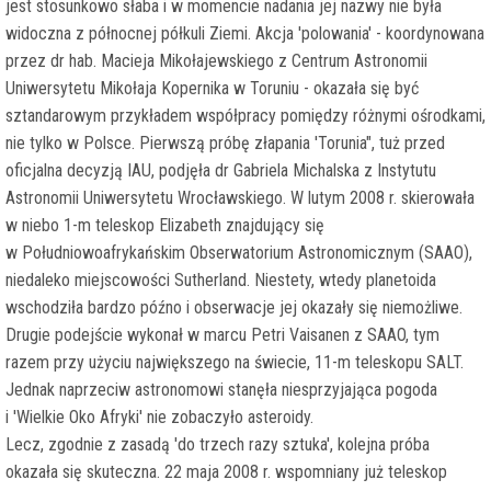
jest stosunkowo słaba i w momencie nadania jej nazwy nie była
widoczna z północnej półkuli Ziemi. Akcja 'polowania' - koordynowana
przez dr hab. Macieja Mikołajewskiego z Centrum Astronomii
Uniwersytetu Mikołaja Kopernika w Toruniu - okazała się być
sztandarowym przykładem współpracy pomiędzy różnymi ośrodkami,
nie tylko w Polsce. Pierwszą próbę złapania 'Torunia", tuż przed
oficjalna decyzją IAU, podjęła dr Gabriela Michalska z Instytutu
Astronomii Uniwersytetu Wrocławskiego. W lutym 2008 r. skierowała
w niebo 1-m teleskop Elizabeth znajdujący się
w Południowoafrykańskim Obserwatorium Astronomicznym (SAAO),
niedaleko miejscowości Sutherland. Niestety, wtedy planetoida
wschodziła bardzo późno i obserwacje jej okazały się niemożliwe.
Drugie podejście wykonał w marcu Petri Vaisanen z SAAO, tym
razem przy użyciu największego na świecie, 11-m teleskopu SALT.
Jednak naprzeciw astronomowi stanęła niesprzyjająca pogoda
i 'Wielkie Oko Afryki' nie zobaczyło asteroidy.
Lecz, zgodnie z zasadą 'do trzech razy sztuka', kolejna próba
okazała się skuteczna. 22 maja 2008 r. wspomniany już teleskop