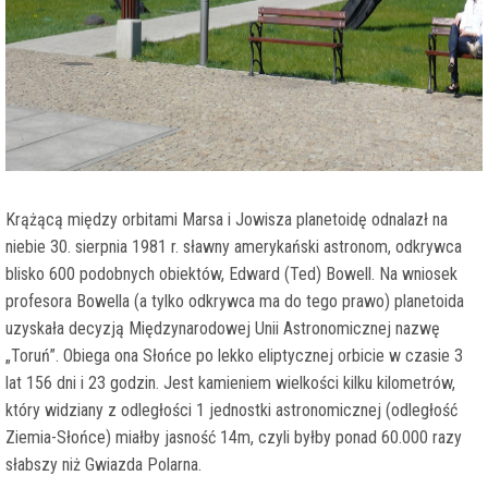
Krążącą między orbitami Marsa i Jowisza planetoidę odnalazł na
niebie 30. sierpnia 1981 r. sławny amerykański astronom, odkrywca
blisko 600 podobnych obiektów, Edward (Ted) Bowell. Na wniosek
profesora Bowella (a tylko odkrywca ma do tego prawo) planetoida
uzyskała decyzją Międzynarodowej Unii Astronomicznej nazwę
„Toruń”. Obiega ona Słońce po lekko eliptycznej orbicie w czasie 3
lat 156 dni i 23 godzin. Jest kamieniem wielkości kilku kilometrów,
który widziany z odległości 1 jednostki astronomicznej (odległość
Ziemia-Słońce) miałby jasność 14m, czyli byłby ponad 60.000 razy
słabszy niż Gwiazda Polarna.