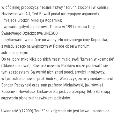
W oficjalnej propozycji nadania nazwy "Toruń", złożonej w Komisji
Nazewnictwa IAU, Ted Bowell podał następujące argumenty:
- miejsce urodzin Mikołaja Kopernika;
- wpisanie gotyckiej starówki Torunia w 1997 roku na listę
Światowego Dziedzictwa UNESCO;
- usytuowanie w mieście uniwersytetu noszącego imię Kopernika,
zawiadującego największym w Polsce obserwatorium
astronomicznym.
Do tej pory tylko kilka polskich miast miało swój 'kamień w kosmosie'
(Gdańsk ma dwa!). Również niewielu Polaków może pochwalić się
tym zaszczytem. Są wśród nich znani poeci, artyści i naukowcy,
w tym astronomowie: prof. Andrzej Woszczyk, zmarły niedawno prof.
Bohdan Paczyński oraz sam profesor Michałowski, jak również
Kopernik i Heweliusz. Ciekawostką jest, że przepisy IAU zabraniają
nazywania planetoid nazwiskami polityków.
Uwiecznić "(12999) Toruń" na zdjęciach nie jest łatwo - planetoida