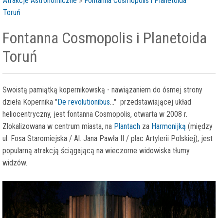
Atrakcje Astronomiczne
»
Fontanna Cosmopolis i Planetoida
Toruń
Fontanna Cosmopolis i Planetoida
Toruń
Swoistą pamiątką kopernikowską - nawiązaniem do ósmej strony
dzieła Kopernika "
De revolutionibus
..." przedstawiającej układ
heliocentryczny, jest fontanna Cosmopolis, otwarta w 2008 r.
Zlokalizowana w centrum miasta, na
Plantach
za
Harmonijką
(między
ul. Fosa Staromiejska / Al. Jana Pawła II / plac Artylerii Polskiej), jest
popularną atrakcją ściągającą na wieczorne widowiska tłumy
widzów.