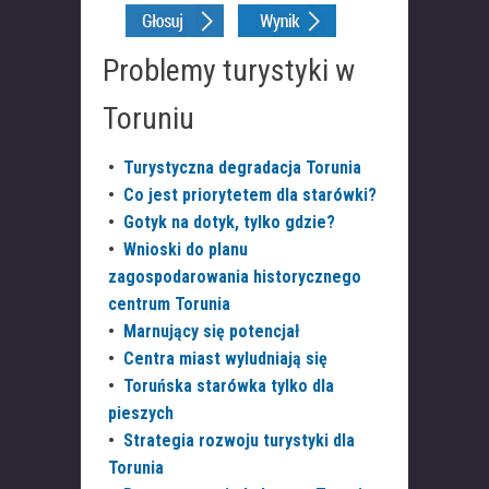
Problemy turystyki w
Toruniu
•
Turystyczna degradacja Torunia
•
Co jest priorytetem dla starówki?
•
Gotyk na dotyk, tylko gdzie?
•
Wnioski do planu
zagospodarowania historycznego
centrum Torunia
•
Marnujący się potencjał
•
Centra miast wyludniają się
•
Toruńska starówka tylko dla
pieszych
•
Strategia rozwoju turystyki dla
Torunia