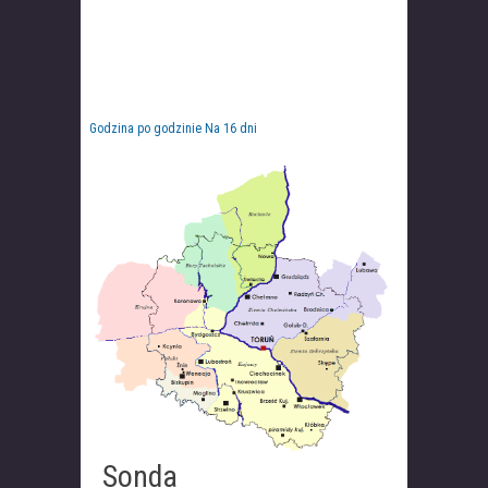
Godzina po godzinie
Na 16 dni
Sonda