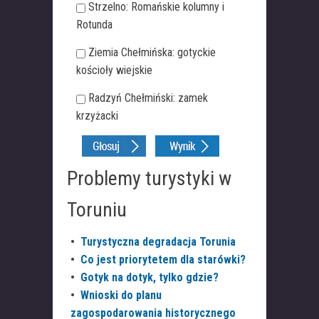
Strzelno: Romańskie kolumny i
Rotunda
Ziemia Chełmińska: gotyckie
kościoły wiejskie
Radzyń Chełmiński: zamek
krzyżacki
Problemy turystyki w
Toruniu
•
Turystyczna degradacja Torunia
•
Co jest priorytetem dla starówki?
•
Gotyk na dotyk, tylko gdzie?
•
Wnioski do planu
zagospodarowania historycznego