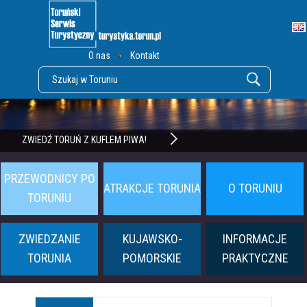
O nas
Kontakt
POZNAJ TWIERDZĘ TORUŃ
ZWIEDŹ TORUŃ Z KUFLEM PIWA!
PRZEWODNICY PO
ATRAKCJE TORUNIA
O TORUNIU
TORUNIU
ZWIEDZANIE
KUJAWSKO-
INFORMACJE
TORUNIA
POMORSKIE
PRAKTYCZNE