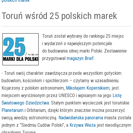
polskich marek
Toruń wśród 25 polskich marek
Toruń został wybrany do rankingu 25 miejsc
i wydarzeń o największym potencjale
do budowania silnej marki Polski. Zestawienie
przygotował
magazyn Brief
.
- Toruń swój charakter zawdzięcza przede wszystkim gotyckim
budowlom, kościołom i spichlerzom – czytamy w uzasadnieniu.
Kojarzony z polskim astronomem,
Mikołajem Kopernikiem
, jest
miejscem wyróżnionym przez UNESCO i wpisanym na jego
Listę
Światowego Dziedzictwa
. Stałym punktem wycieczek jest toruńskie
Planetarium
i Orbitarium, dzięki którym znacznie można poszerzyć
swoją wiedzę astronomiczną.
Nadwiślańska panorama
miasta została
jednym z “Siedmiu Cudów Polski”, a
Krzywa Wieża
jest nieodłącznym
obrazkiem Torunia.