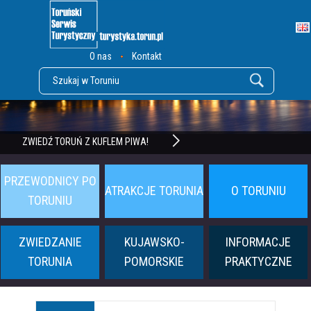
O nas
Kontakt
POZNAJ TWIERDZĘ TORUŃ
ZWIEDŹ TORUŃ Z KUFLEM PIWA!
PRZEWODNICY PO
ATRAKCJE TORUNIA
O TORUNIU
TORUNIU
ZWIEDZANIE
KUJAWSKO-
INFORMACJE
TORUNIA
POMORSKIE
PRAKTYCZNE