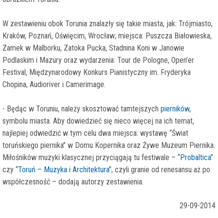
W zestawieniu obok Torunia znalazły się takie miasta, jak: Trójmiasto,
Kraków, Poznań, Oświęcim, Wrocław; miejsca: Puszcza Białowieska,
Zamek w Malborku, Zatoka Pucka, Stadnina Koni w Janowie
Podlaskim i Mazury oraz wydarzenia: Tour de Pologne, Open’er
Festival, Międzynarodowy Konkurs Pianistyczny im. Fryderyka
Chopina, Audioriver i Camerimage.
- Będąc w Toruniu, należy skosztować tamtejszych
pierników
,
symbolu miasta. Aby dowiedzieć się nieco więcej na ich temat,
najlepiej odwiedzić w tym celu dwa miejsca: wystawę “Świat
toruńskiego piernika” w Domu Kopernika oraz Żywe Muzeum Piernika.
Miłośników muzyki klasycznej przyciągają tu festiwale – “
Probaltica
”
czy “
Toruń – Muzyka i Architektura
”, czyli granie od renesansu aż po
współczesność – dodają autorzy zestawienia.
29-09-2014