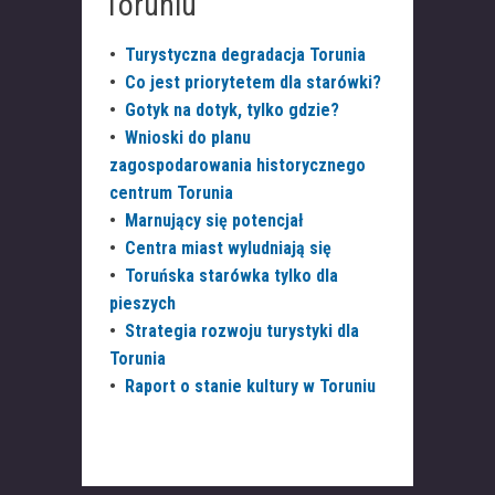
Toruniu
•
Turystyczna degradacja Torunia
•
Co jest priorytetem dla starówki?
•
Gotyk na dotyk, tylko gdzie?
•
Wnioski do planu
zagospodarowania historycznego
centrum Torunia
•
Marnujący się potencjał
•
Centra miast wyludniają się
•
Toruńska starówka tylko dla
pieszych
•
Strategia rozwoju turystyki dla
Torunia
•
Raport o stanie kultury w Toruniu